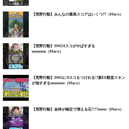
【荒野行動】みんなの最高スコアはいくつ??（Maro）
【荒野行動】SMG4スコがやばすぎる
wwwww（Maro）
【荒野行動】SMGに4スコをつけれる!?新EX殿堂スキン
が強すぎるwwwww（Maro）
【荒野行動】金枠が確定で増える石!?!?www（Maro）