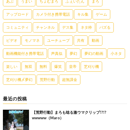
あぶ
うまい
ちょむまろ
ふぇいたん
まろ
アップロード
カメラ付き携帯電話
キル集
ゲーム
コミュニティ
チャンネル
デス集
ネタ枠
バズる
ビデオ
モノマネ
ユーチューブ
共有
動画
動画機能付き携帯電話
声真似
夢幻
夢幻の動画
小ネタ
楽しい
無双
無料
爆笑
皇帝
芝刈り機
芝刈り機〆夢幻
荒野行動
超無課金
最近の投稿
【荒野行動】まろも唸る激ウマクリップ!?!?
wwwww（Maro）