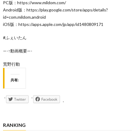
PC版：https://www.mildom.com/
Android版：https://play.google.com/store/apps/details?
id=com.mildom.android
iOS版：https://apps.apple.com/jp/app/id1480809171
#ふぇいたん
—-↑動画概要—-
荒野行動
共有:
Twitter
Facebook
RANKING