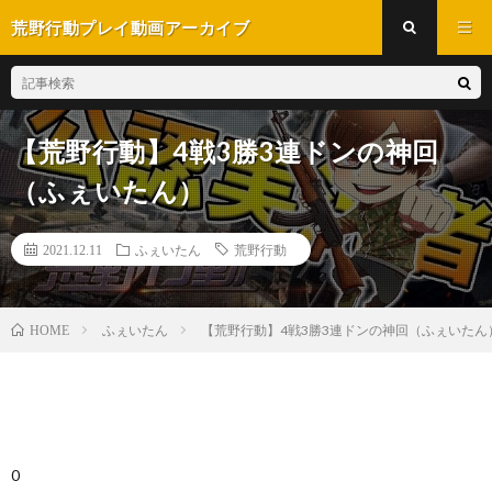
荒野行動プレイ動画アーカイブ
【荒野行動】4戦3勝3連ドンの神回
（ふぇいたん）
2021.12.11
ふぇいたん
荒野行動
ふぇいたん
【荒野行動】4戦3勝3連ドンの神回（ふぇいたん
HOME
0