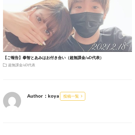
【ご報告】拳智とあみはお付き合い（超無課金/αD代表）
超無課金/αD代表
Author：koya
投稿一覧