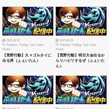
2025.09.20
2025.09.19
Pokémon Trading Card Game
Pokémon Trading Card Game
Pocket
Pocket
【荒野行動】久々ゴルタイに
【荒野行動】明日大会出るか
出る男（ふぇいたん）
らリハビリするぜ（ふぇいた
ん）
2025.09.18
2025.08.25