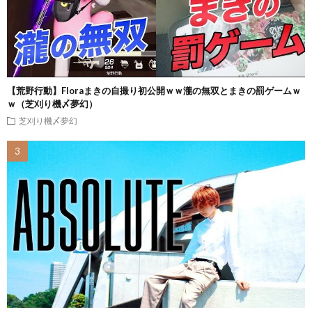
【荒野行動】Floraまきの自撮り初公開ｗｗ瀧の無双とまきの罰ゲームｗ
ｗ（芝刈り機〆夢幻）
芝刈り機〆夢幻