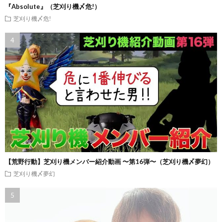
『Absolute』（芝刈り機〆危!）
芝刈り機〆危!
【荒野行動】芝刈り機メンバー紹介動画 〜第16弾〜（芝刈り機〆夢幻）
芝刈り機〆夢幻