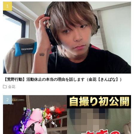
【荒野行動】活動休止の本当の理由を話します（金花【きんばな】）
金花