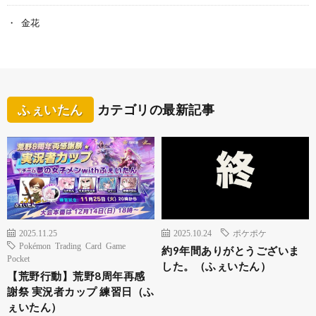
金花
ふぇいたん
カテゴリの最新記事
2025.11.25
2025.10.24
ポケポケ
Pokémon Trading Card Game
約9年間ありがとうございま
Pocket
した。（ふぇいたん）
【荒野行動】荒野8周年再感
謝祭 実況者カップ 練習日（ふ
ぇいたん）