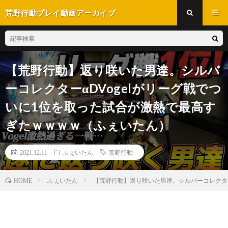
荒野行動プレイ動画アーカイブ
【荒野行動】返り咲いた男達。シルバ
ーコレクターαDVogelがリーグ戦でつ
いに1位を取った試合が激熱で最高す
ぎたｗｗｗｗ（ふぇいたん）
2021.12.11
ふぇいたん
荒野行動
ふぇいたん
【荒野行動】返り咲いた男達。シルバーコレクター
HOME