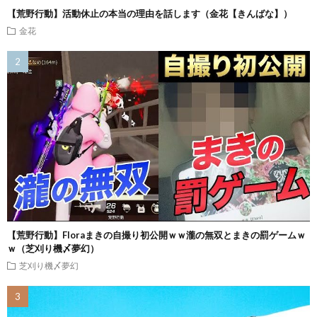
【荒野行動】活動休止の本当の理由を話します（金花【きんばな】）
金花
【荒野行動】Floraまきの自撮り初公開ｗｗ瀧の無双とまきの罰ゲームｗ
ｗ（芝刈り機〆夢幻）
芝刈り機〆夢幻