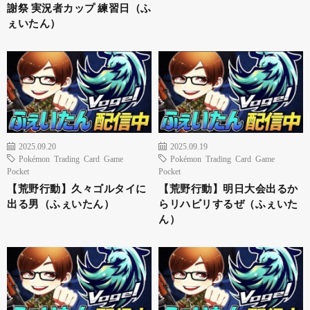
謝祭 実況者カップ 練習日（ふ
ぇいたん）
2025.09.20
2025.09.19
Pokémon Trading Card Game
Pokémon Trading Card Game
Pocket
Pocket
【荒野行動】久々ゴルタイに
【荒野行動】明日大会出るか
出る男（ふぇいたん）
らリハビリするぜ（ふぇいた
ん）