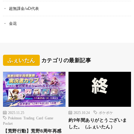
超無課金/αD代表
金花
ふぇいたん
カテゴリの最新記事
2025.11.25
2025.10.24
ポケポケ
Pokémon Trading Card Game
約9年間ありがとうございま
Pocket
した。（ふぇいたん）
【荒野行動】荒野8周年再感