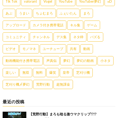
Tik Tok
valorant
Vogel
YouTube
YouTuber夢幻
αD
あぶ
うまい
ちょむまろ
ふぇいたん
まろ
アップロード
カメラ付き携帯電話
キル集
ゲーム
コミュニティ
チャンネル
デス集
ネタ枠
バズる
ビデオ
モノマネ
ユーチューブ
共有
動画
動画機能付き携帯電話
声真似
夢幻
夢幻の動画
小ネタ
楽しい
無双
無料
爆笑
皇帝
芝刈り機
芝刈り機〆夢幻
荒野行動
超無課金
最近の投稿
【荒野行動】まろも唸る激ウマクリップ!?!?