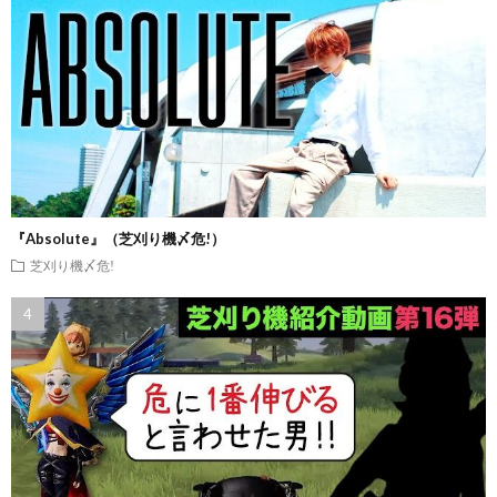
『Absolute』（芝刈り機〆危!）
芝刈り機〆危!