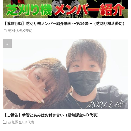
【荒野行動】芝刈り機メンバー紹介動画 〜第16弾〜（芝刈り機〆夢幻）
芝刈り機〆夢幻
【ご報告】拳智とあみはお付き合い（超無課金/αD代表）
超無課金/αD代表