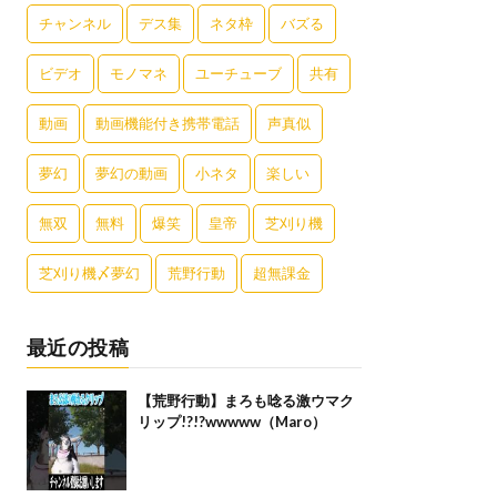
チャンネル
デス集
ネタ枠
バズる
ビデオ
モノマネ
ユーチューブ
共有
動画
動画機能付き携帯電話
声真似
夢幻
夢幻の動画
小ネタ
楽しい
無双
無料
爆笑
皇帝
芝刈り機
芝刈り機〆夢幻
荒野行動
超無課金
最近の投稿
【荒野行動】まろも唸る激ウマク
リップ!?!?wwwww（Maro）