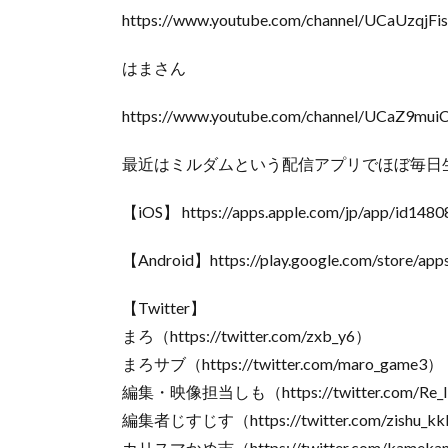
https://www.youtube.com/channel/UCaUzq
はまさん
https://www.youtube.com/channel/UCaZ9m
最近はミルダムという配信アプリでほぼ毎日
【iOS】 https://apps.apple.com/jp/app/id148
【Android】https://play.google.com/store/apps
【Twitter】
まろ（https://twitter.com/zxb_y6）
まろサブ（https://twitter.com/maro_game3）
編集・映像担当しも（https://twitter.com/Re_li
編集者じすじす（https://twitter.com/zishu_k
カリスマかめ吉（https://twitter.com/kameka