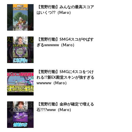
【荒野行動】みんなの最高スコア
はいくつ??（Maro）
【荒野行動】SMG4スコがやばす
ぎるwwwww（Maro）
【荒野行動】SMGに4スコをつけ
れる!?新EX殿堂スキンが強すぎる
wwwww（Maro）
【荒野行動】金枠が確定で増える
石!?!?www（Maro）