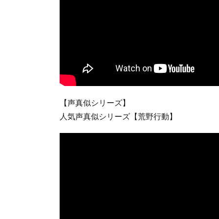
【声真似シリーズ】
人気声真似シリーズ【荒野行動】