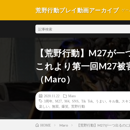
荒野行動プレイ動画アーカイブ
ゲー
【荒野行動】M27が一
これより第一回M27
（Maro）
2020.11.22
Maro
3周年
,
M27
,
M4
,
SNS
,
Tik Tok
,
うまい
,
キル集
,
スキ
楽しい
,
無双
,
爆笑
,
荒野行動
Maro
【荒野行動】M27が一つ出るのに
HOME