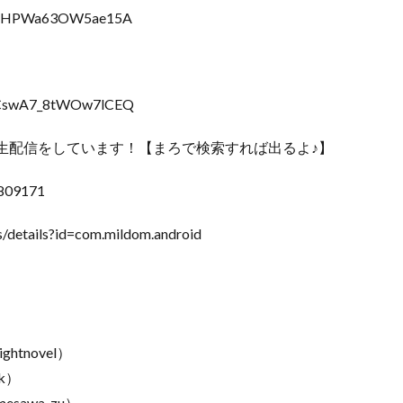
jFisHPWa63OW5ae15A
uiCswA7_8tWOw7lCEQ
生配信をしています！【まろで検索すれば出るよ♪】
0809171
/details?id=com.mildom.android
ghtnovel）
kk）
mesawa_zu）