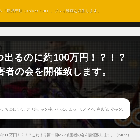
ム「荒野行動（Knives Out）」プレイ動画を収集します。
つ出るのに約100万円！？！？
被害者の会を開催致します。
ン
,
ちょむまろ
,
デス集
,
ネタ枠
,
バズる
,
まろ
,
モノマネ
,
声真似
,
小ネタ
,
約100万円！？！？これより第一回M27被害者の会を開催致します。（Maro）