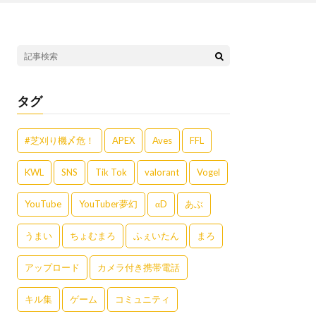
タグ
#芝刈り機〆危！
APEX
Aves
FFL
KWL
SNS
Tik Tok
valorant
Vogel
YouTube
YouTuber夢幻
αD
あぶ
うまい
ちょむまろ
ふぇいたん
まろ
アップロード
カメラ付き携帯電話
キル集
ゲーム
コミュニティ