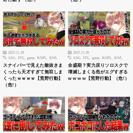
2025.11.28
2025.11.26
ASG
,
FFL
,
game
,
KOPL
,
KWL
ASG
,
FFL
,
game
,
KOPL
,
KWL
スナイパーで見えた敵抜きま
全盛期？実力戻りソロスクで
くったら天才すぎて無双しま
壊滅しまくる危がエグすぎる
くったｗｗｗｗ【荒野行動】
w w w w【荒野行動】（危!）
（危!）