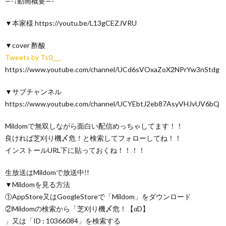
—-↓動画概要—-
▼本家様 https://youtu.be/L13gCEZJVRU
▼cover 酢酸
Tweets by Ts0___
https://www.youtube.com/channel/UCd6sVOxaZoX2NPrYw3nStdg
▼サブチャンネル
https://www.youtube.com/channel/UCYEbtJ2eb87AsyVHJvUV6bQ
Mildomで無双しながら面白い配信めっちゃしてます！！
良ければ芝刈り機〆危！と検索してフォローしてね！！
インストールURL下に貼っておくね！！！！
生放送はMildomで放送中!!
▼Mildomを見る方法
①AppStore又はGoogleStoreで「Mildom」をダウンロード
②Mildomの検索から「芝刈り機〆危！【αD】
」又は「ID : 10366084」を検索する