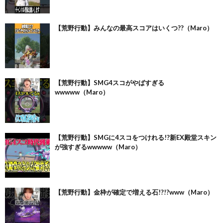
【荒野行動】みんなの最高スコアはいくつ??（Maro）
【荒野行動】SMG4スコがやばすぎる
wwwww（Maro）
【荒野行動】SMGに4スコをつけれる!?新EX殿堂スキン
が強すぎるwwwww（Maro）
【荒野行動】金枠が確定で増える石!?!?www（Maro）