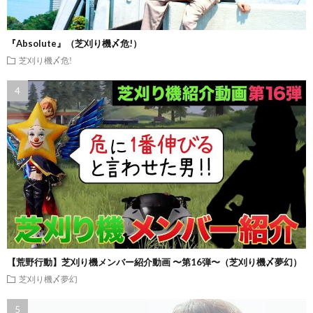
『Absolute』（芝刈り機〆危!）
芝刈り機〆危!
【荒野行動】芝刈り機メンバー紹介動画 〜第16弾〜（芝刈り機〆夢幻）
芝刈り機〆夢幻