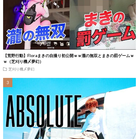
【荒野行動】Floraまきの自撮り初公開ｗｗ瀧の無双とまきの罰ゲームｗ
ｗ（芝刈り機〆夢幻）
芝刈り機〆夢幻