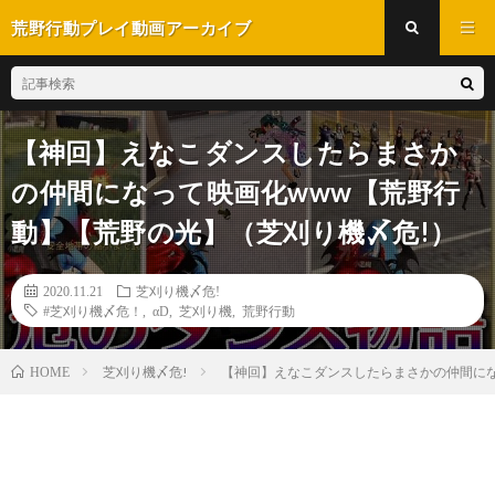
荒野行動プレイ動画アーカイブ
【神回】えなこダンスしたらまさか
の仲間になって映画化www【荒野行
動】【荒野の光】（芝刈り機〆危!）
2020.11.21
芝刈り機〆危!
#芝刈り機〆危！
,
αD
,
芝刈り機
,
荒野行動
芝刈り機〆危!
【神回】えなこダンスしたらまさかの仲間にな
HOME