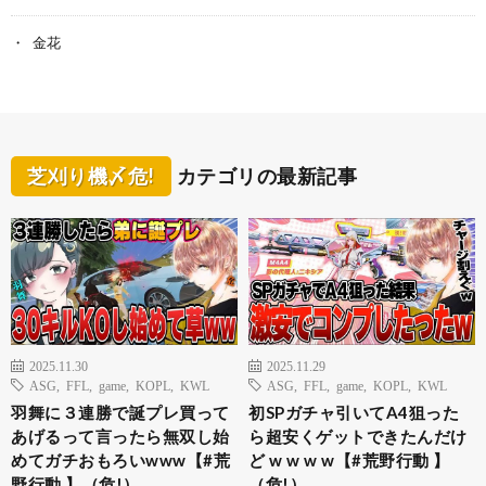
金花
芝刈り機〆危!
カテゴリの最新記事
2025.11.30
2025.11.29
ASG
,
FFL
,
game
,
KOPL
,
KWL
ASG
,
FFL
,
game
,
KOPL
,
KWL
羽舞に３連勝で誕プレ買って
初SPガチャ引いてA4狙った
あげるって言ったら無双し始
ら超安くゲットできたんだけ
めてガチおもろいwww【#荒
ど w w w w【#荒野行動 】
野行動 】（危!）
（危!）