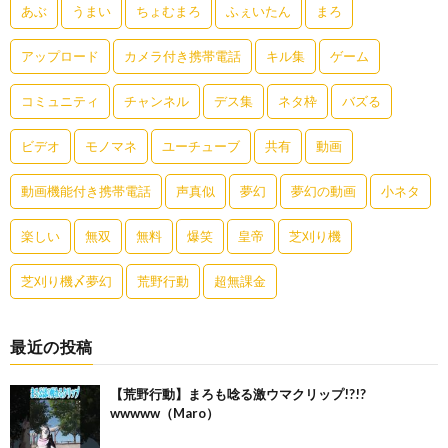
あぶ
うまい
ちょむまろ
ふぇいたん
まろ
アップロード
カメラ付き携帯電話
キル集
ゲーム
コミュニティ
チャンネル
デス集
ネタ枠
バズる
ビデオ
モノマネ
ユーチューブ
共有
動画
動画機能付き携帯電話
声真似
夢幻
夢幻の動画
小ネタ
楽しい
無双
無料
爆笑
皇帝
芝刈り機
芝刈り機〆夢幻
荒野行動
超無課金
最近の投稿
【荒野行動】まろも唸る激ウマクリップ!?!?
wwwww（Maro）