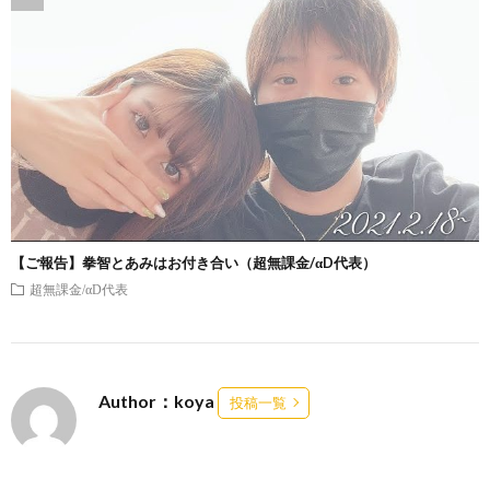
【ご報告】拳智とあみはお付き合い（超無課金/αD代表）
超無課金/αD代表
Author：koya
投稿一覧