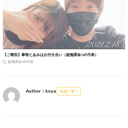
【ご報告】拳智とあみはお付き合い（超無課金/αD代表）
超無課金/αD代表
Author：koya
投稿一覧