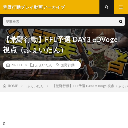
荒野行動プレイ動画アーカイブ
【荒野行動】FFL予選 DAY3 αDVogel
視点（ふぇいたん）
2021.11.18
ふぇいたん
荒野行動
ふぇいたん
【荒野行動】FFL予選 DAY3 αDVogel視点（ふぇ
HOME
0