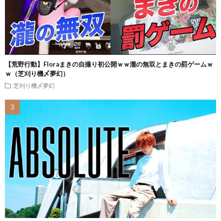
【荒野行動】Floraまきの自撮り初公開ｗｗ瀧の無双とまきの罰ゲームｗ
ｗ（芝刈り機〆夢幻）
芝刈り機〆夢幻