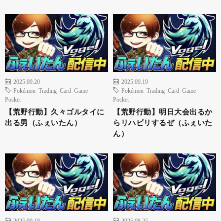
2025.09.20
2025.09.19
Pokémon Trading Card Game
Pokémon Trading Card Game
Pocket
Pocket
【荒野行動】久々ゴルタイに
【荒野行動】明日大会出るか
出る男（ふぇいたん）
らリハビリするぜ（ふぇいた
ん）
2025.09.18
2025.08.25