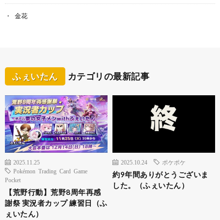
金花
ふぇいたん
カテゴリの最新記事
2025.11.25
2025.10.24
ポケポケ
Pokémon Trading Card Game
約9年間ありがとうございま
Pocket
した。（ふぇいたん）
【荒野行動】荒野8周年再感
謝祭 実況者カップ 練習日（ふ
ぇいたん）