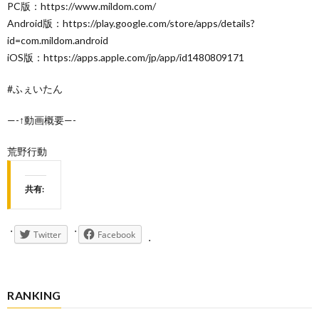
PC版：https://www.mildom.com/
Android版：https://play.google.com/store/apps/details?
id=com.mildom.android
iOS版：https://apps.apple.com/jp/app/id1480809171
#ふぇいたん
—-↑動画概要—-
荒野行動
共有:
Twitter
Facebook
RANKING