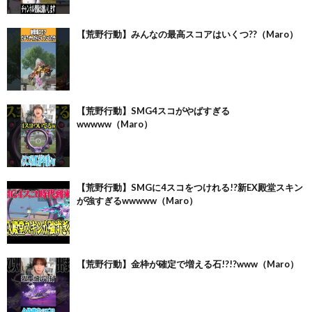
【荒野行動】みんなの最高スコアはいくつ??（Maro）
【荒野行動】SMG4スコがやばすぎる
wwwww（Maro）
【荒野行動】SMGに4スコをつけれる!?新EX殿堂スキン
が強すぎるwwwww（Maro）
【荒野行動】金枠が確定で増える石!?!?www（Maro）