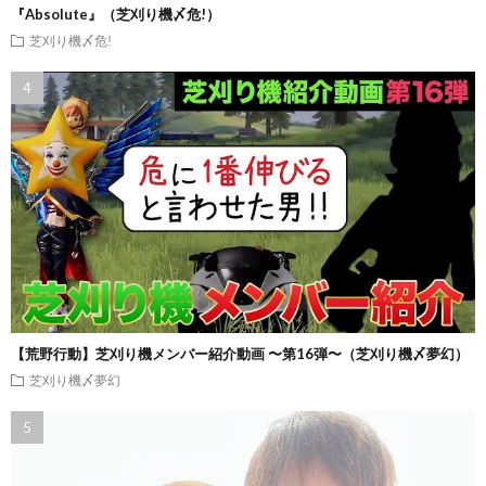
『Absolute』（芝刈り機〆危!）
芝刈り機〆危!
【荒野行動】芝刈り機メンバー紹介動画 〜第16弾〜（芝刈り機〆夢幻）
芝刈り機〆夢幻