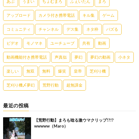
あぶ
うまい
ちょむまろ
ふぇいたん
まろ
アップロード
カメラ付き携帯電話
キル集
ゲーム
コミュニティ
チャンネル
デス集
ネタ枠
バズる
ビデオ
モノマネ
ユーチューブ
共有
動画
動画機能付き携帯電話
声真似
夢幻
夢幻の動画
小ネタ
楽しい
無双
無料
爆笑
皇帝
芝刈り機
芝刈り機〆夢幻
荒野行動
超無課金
最近の投稿
【荒野行動】まろも唸る激ウマクリップ!?!?
wwwww（Maro）