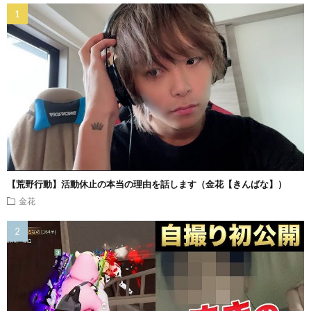
【荒野行動】活動休止の本当の理由を話します（金花【きんばな】）
金花