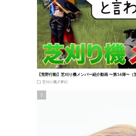
【荒野行動】芝刈り機メンバー紹介動画 〜第16弾〜（
芝刈り機〆夢幻