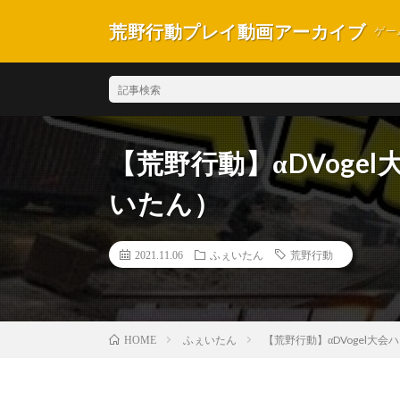
荒野行動プレイ動画アーカイブ
ゲー
【荒野行動】αDVog
いたん）
2021.11.06
ふぇいたん
荒野行動
ふぇいたん
【荒野行動】αDVogel大
HOME