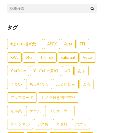
タグ
#芝刈り機〆危！
APEX
Aves
FFL
KWL
SNS
Tik Tok
valorant
Vogel
YouTube
YouTuber夢幻
αD
あぶ
うまい
ちょむまろ
ふぇいたん
まろ
アップロード
カメラ付き携帯電話
キル集
ゲーム
コミュニティ
チャンネル
デス集
ネタ枠
バズる