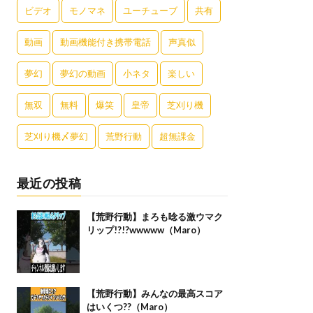
ビデオ
モノマネ
ユーチューブ
共有
動画
動画機能付き携帯電話
声真似
夢幻
夢幻の動画
小ネタ
楽しい
無双
無料
爆笑
皇帝
芝刈り機
芝刈り機〆夢幻
荒野行動
超無課金
最近の投稿
【荒野行動】まろも唸る激ウマク
リップ!?!?wwwww（Maro）
【荒野行動】みんなの最高スコア
はいくつ??（Maro）