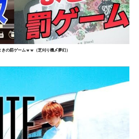
まきの罰ゲームｗｗ（芝刈り機〆夢幻）