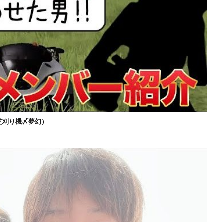
芝刈り機〆夢幻）