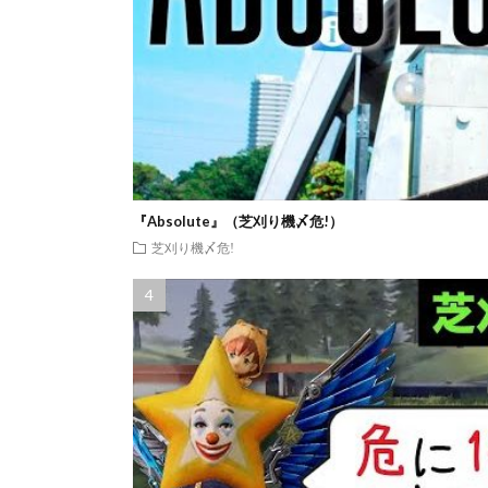
『Absolute』（芝刈り機〆危!）
芝刈り機〆危!