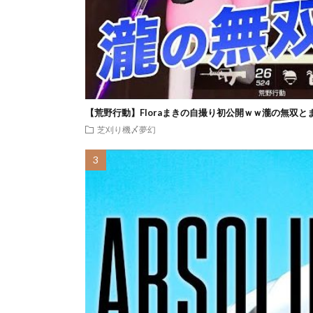
【荒野行動】Floraまきの自撮り初公開ｗｗ瀧の無双と
芝刈り機〆夢幻