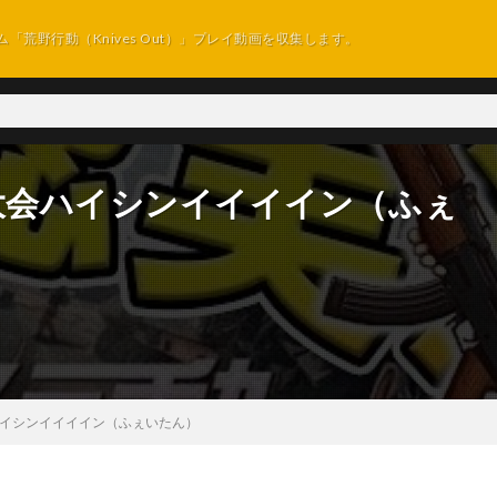
ム「荒野行動（Knives Out）」プレイ動画を収集します。
el大会ハイシンイイイイン（ふぇ
会ハイシンイイイイン（ふぇいたん）