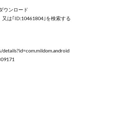
m」をダウンロード
は｢ID:10461804｣を検索する
/details?id=com.mildom.android
809171