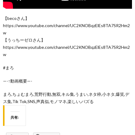
【becoさん】
https://www.youtube.com/channel/UC2KNOBqzElEs8TA7SR2Hm2
w
【うっちーゼロさん】
https://www.youtube.com/channel/UC2KNOBqzElEs8TA7SR2Hm2
w
#まろ
—-↑動画概要—-
まろ,ちょむまろ,荒野行動,無双,キル集,うまい,ネタ枠,小ネタ,爆笑,デ
ス集,Tik Tok,SNS,声真似,モノマネ,楽しい,バズる
共有: