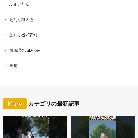
ふぇいたん
芝刈り機〆危!
芝刈り機〆夢幻
超無課金/αD代表
金花
Maro
カテゴリの最新記事