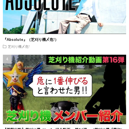
『Absolute』（芝刈り機〆危!）
芝刈り機〆危!