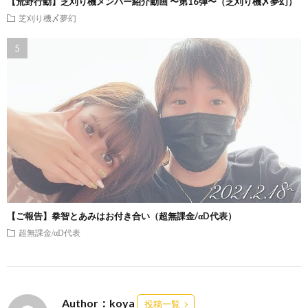
【荒野行動】芝刈り機メンバー紹介動画 〜第16弾〜（芝刈り機〆夢幻）
芝刈り機〆夢幻
【ご報告】拳智とあみはお付き合い（超無課金/αD代表）
超無課金/αD代表
Author：koya
投稿一覧