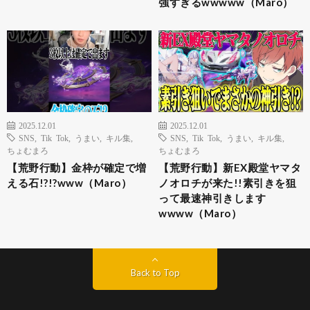
強すぎるwwwww（Maro）
2025.12.01
2025.12.01
SNS
,
Tik Tok
,
うまい
,
キル集
,
SNS
,
Tik Tok
,
うまい
,
キル集
,
ちょむまろ
ちょむまろ
【荒野行動】金枠が確定で増
【荒野行動】新EX殿堂ヤマタ
える石!?!?www（Maro）
ノオロチが来た!!素引きを狙
って最速神引きします
wwww（Maro）
Back to Top