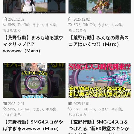
2025.12.02
2025.12.02
SNS
,
Tik Tok
,
うまい
,
キル集
,
SNS
,
Tik Tok
,
うまい
,
キル集
,
ちょむまろ
ちょむまろ
【荒野行動】まろも唸る激ウ
【荒野行動】みんなの最高ス
マクリップ!?!?
コアはいくつ??（Maro）
wwwww（Maro）
2025.12.01
2025.12.01
SNS
,
Tik Tok
,
うまい
,
キル集
,
SNS
,
Tik Tok
,
うまい
,
キル集
,
ちょむまろ
ちょむまろ
【荒野行動】SMG4スコがや
【荒野行動】SMGに4スコを
ばすぎるwwwww（Maro）
つけれる!?新EX殿堂スキンが