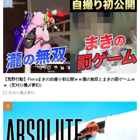
【荒野行動】Floraまきの自撮り初公開ｗｗ瀧の無双とまきの罰ゲームｗ
ｗ（芝刈り機〆夢幻）
芝刈り機〆夢幻