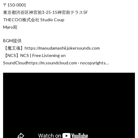
〒150-0001
東京都渋谷区神宮前3-25-15神宮前テラス5F
THECOO株式会社 Studio Coup
Maro宛
BGM提供
【魔王魂】https://maoudamashii.jokersounds.com
【NCS】NCS | Free Listening on
SoundCloudhttps://m.soundcloud.com › nocopyrights…