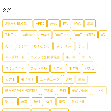
タグ
#芝刈り機〆危！
APEX
Aves
FFL
KWL
SNS
Tik Tok
valorant
Vogel
YouTube
YouTuber夢幻
αD
あぶ
うまい
ちょむまろ
ふぇいたん
まろ
アップロード
カメラ付き携帯電話
キル集
ゲーム
コミュニティ
チャンネル
デス集
ネタ枠
バズる
ビデオ
モノマネ
ユーチューブ
共有
動画
動画機能付き携帯電話
声真似
夢幻
夢幻の動画
小ネタ
楽しい
無双
無料
爆笑
皇帝
芝刈り機