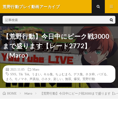
荒野行動プレイ動画アーカイブ
【荒野行動】今日中にピーク戦3000
まで盛ります【レート2772】
（Maro）
2021.11.05
Maro
SNS
,
Tik Tok
,
うまい
,
キル集
,
ちょむまろ
,
デス集
,
ネタ枠
,
バズる
,
まろ
,
モノマネ
,
声真似
,
小ネタ
,
楽しい
,
無双
,
爆笑
,
荒野行動
Maro
【荒野行動】今日中にピーク戦3000まで盛ります【レート
HOME