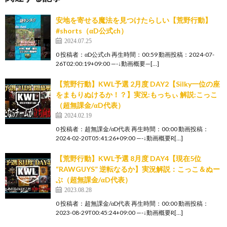
安地を寄せる魔法を見つけたらしい【荒野行動】
#shorts（αD公式ch）
2024.07.25
0 投稿者：αD公式ch 再生時間：00:59 動画投稿：2024-07-
26T02:00:19+09:00 —-↓動画概要—[…]
【荒野行動】KWL予選 2月度 DAY2【Silky一位の座
をまもりぬけるか！？】実況:もっちぃ 解説:こっこ
（超無課金/αD代表）
2024.02.19
0 投稿者：超無課金/αD代表 再生時間：00:00 動画投稿：
2024-02-20T05:41:26+09:00 —-↓動画概要R[…]
【荒野行動】KWL予選 8月度 DAY4【現在5位
“RAWGUYS” 逆転なるか】実況解説：こっこ＆ぬー
ぶ（超無課金/αD代表）
2023.08.28
0 投稿者：超無課金/αD代表 再生時間：00:00 動画投稿：
2023-08-29T00:45:24+09:00 —-↓動画概要R[…]