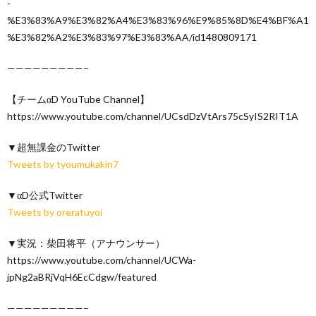
-
%E3%83%A9%E3%82%A4%E3%83%96%E9%85%8D%E4%BF%A1
%E3%82%A2%E3%83%97%E3%83%AA/id1480809171
—————————–
【チームαD YouTube Channel】
https://www.youtube.com/channel/UCsdDzVtArs75cSyIS2RIT1A
▼超無課金のTwitter
Tweets by tyoumukakin7
▼αD公式Twitter
Tweets by oreratuyoi
▼実況：柴田将平（アナウンサー）
https://www.youtube.com/channel/UCWa-
jpNg2aBRjVqH6EcCdgw/featured
—————————–