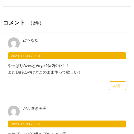
コメント
（2件）
に〜なな
2021-11-03 23:10
やっぱりAvesとVogel1位2位や！！
まだ𝔻𝕒𝕪,1やけどこのまま争って欲しい！
返信
だし巻き玉子
2021-11-03 23:35
オープニングのラップかっけぇ笑