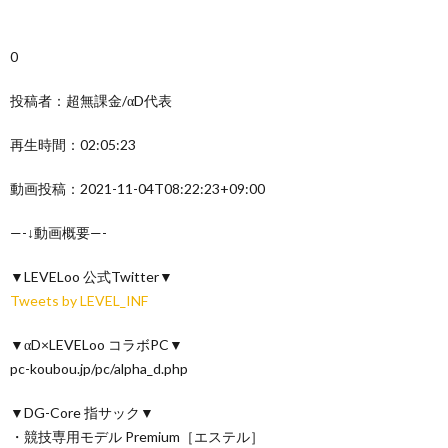
0
投稿者：超無課金/αD代表
再生時間：02:05:23
動画投稿：2021-11-04T08:22:23+09:00
—-↓動画概要—-
▼LEVELoo 公式Twitter▼
Tweets by LEVEL_INF
▼αD×LEVELoo コラボPC▼
pc-koubou.jp/pc/alpha_d.php
▼DG-Core 指サック▼
・競技専用モデル Premium［エステル］