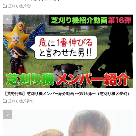
芝刈り機〆危!
【荒野行動】芝刈り機メンバー紹介動画 〜第16弾〜（芝刈り機〆夢幻）
芝刈り機〆夢幻