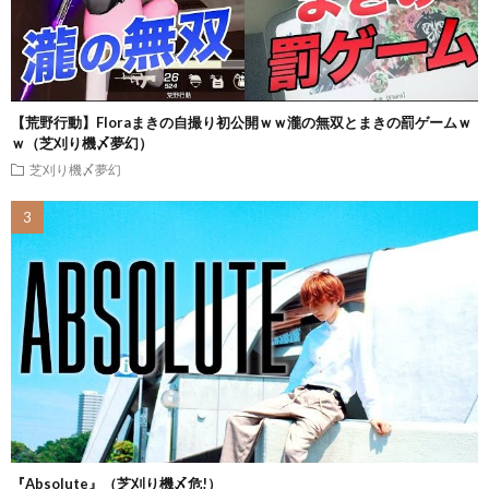
【荒野行動】Floraまきの自撮り初公開ｗｗ瀧の無双とまきの罰ゲームｗ
ｗ（芝刈り機〆夢幻）
芝刈り機〆夢幻
『Absolute』（芝刈り機〆危!）