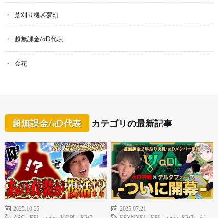
芝刈り機〆夢幻
超無課金/αD代表
金花
超無課金/αD代表
カテゴリの最新記事
2025.10.25
2025.07.21
ASG
,
FFL
,
game
,
KOPL
,
KWL
FENNNEL
,
FFL
,
game
,
KWL
,
ゲ