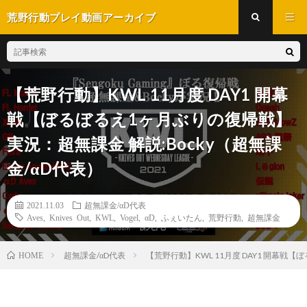
荒野行動プレイ動画アーカイブ
【荒野行動】KWL 11月度 DAY1 開幕
戦【ぼるぼるえ1ヶ月ぶりの復帰戦】
実況：超無課金 解説:Bocky（超無課
金/αD代表）
2021.11.03
超無課金/αD代表
Aves
,
Knives Out
,
KWL
,
Vogel
,
αD
,
ふぇいたん
,
荒野行動
,
超無課金
超無課金/αD代表
【荒野行動】KWL 11月度 DAY1 開幕戦
HOME