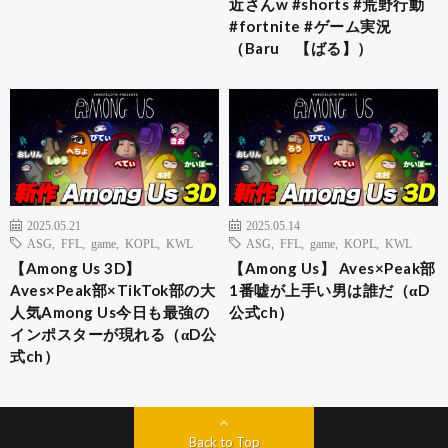
近さんw #shorts #荒野行動
#fortnite #ゲーム実況
（Baru 【ばる】）
2025.05.21
2025.05.14
ASG
,
FFL
,
game
,
KOPL
,
KWL
ASG
,
FFL
,
game
,
KOPL
,
KWL
【Among Us 3D】
【Among Us】 Aves×Peak部
Aves×Peak部×TikTok部の大
1番嘘が上手い男は誰だ（αD
人気Among Us今日も最強の
公式ch）
インポスターが現れる（αD公
式ch）
Back to Top