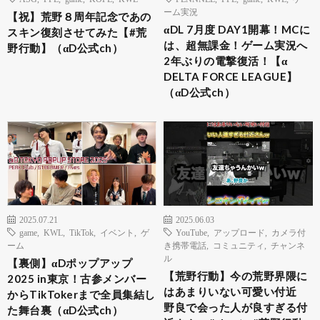
ーム実況
【祝】荒野８周年記念であの
αDL 7月度 DAY1開幕！MCに
スキン復刻させてみた【#荒
は、超無課金！ゲーム実況へ
野行動】（αD公式ch）
2年ぶりの電撃復活！【α
DELTA FORCE LEAGUE】
（αD公式ch）
2025.07.21
2025.06.03
game
,
KWL
,
TikTok
,
イベント
,
ゲ
YouTube
,
アップロード
,
カメラ付
ーム
き携帯電話
,
コミュニティ
,
チャンネ
ル
【裏側】αDポップアップ
【荒野行動】今の荒野界隈に
2025 in東京！古参メンバー
はあまりいない可愛い付近
からTikTokerまで全員集結し
野良で会った人が良すぎる付
た舞台裏（αD公式ch）