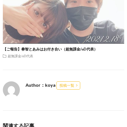
【ご報告】拳智とあみはお付き合い（超無課金/αD代表）
超無課金/αD代表
Author：koya
投稿一覧
関連する記事