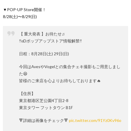
▼POP-UP Store開催！
8/28(土)〜8/29(日)
【 重大発表 】お待たせ♫
‼️αDポップアップストア情報解禁‼️
日程：8月28日(土) 29日(日)
今回はAvesやVogelとの集合チェキ撮影もご用意しまし
た😆
皆様のご来店を心よりお待ちしております🔥
【住所】
東京都港区芝公園4丁目2-8
東京タワー フットタウン B1F
🔻詳細は画像をチェック🔻
pic.twitter.com/91Yz0Kv96o