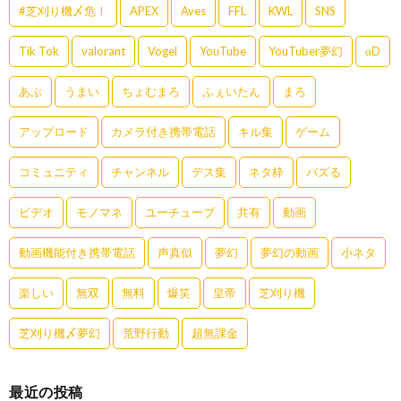
#芝刈り機〆危！
APEX
Aves
FFL
KWL
SNS
Tik Tok
valorant
Vogel
YouTube
YouTuber夢幻
αD
あぶ
うまい
ちょむまろ
ふぇいたん
まろ
アップロード
カメラ付き携帯電話
キル集
ゲーム
コミュニティ
チャンネル
デス集
ネタ枠
バズる
ビデオ
モノマネ
ユーチューブ
共有
動画
動画機能付き携帯電話
声真似
夢幻
夢幻の動画
小ネタ
楽しい
無双
無料
爆笑
皇帝
芝刈り機
芝刈り機〆夢幻
荒野行動
超無課金
最近の投稿