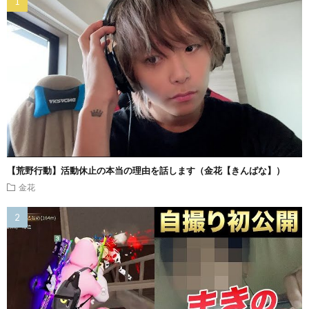
【荒野行動】活動休止の本当の理由を話します（金花【きんばな】）
金花