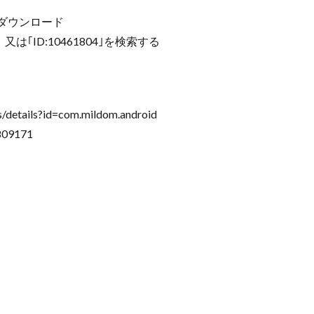
m」をダウンロード
は｢ID:10461804｣を検索する
/details?id=com.mildom.android
809171