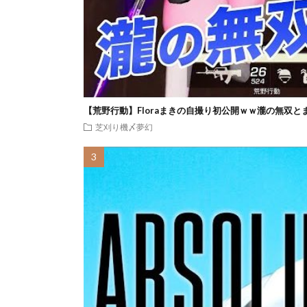
【荒野行動】Floraまきの自撮り初公開ｗｗ瀧の無双と
芝刈り機〆夢幻