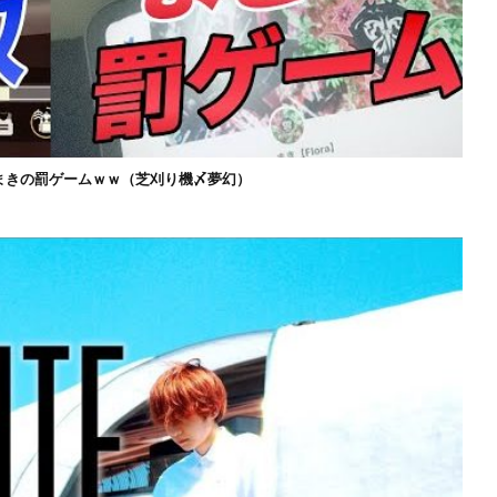
まきの罰ゲームｗｗ（芝刈り機〆夢幻）