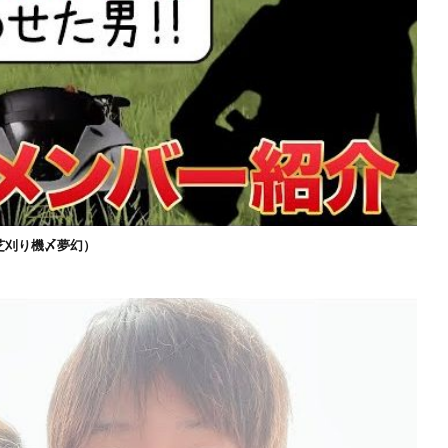
芝刈り機〆夢幻）