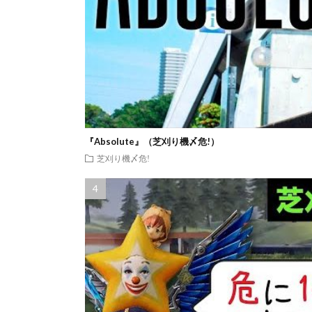
『Absolute』（芝刈り機〆危!）
芝刈り機〆危!