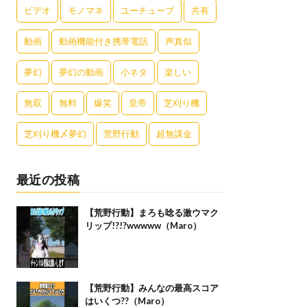
ビデオ
モノマネ
ユーチューブ
共有
動画
動画機能付き携帯電話
声真似
夢幻
夢幻の動画
小ネタ
楽しい
無双
無料
爆笑
皇帝
芝刈り機
芝刈り機〆夢幻
荒野行動
超無課金
最近の投稿
【荒野行動】まろも唸る激ウマク
リップ!?!?wwwww（Maro）
【荒野行動】みんなの最高スコア
はいくつ??（Maro）