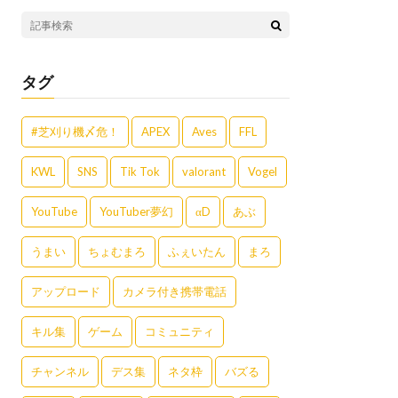
タグ
#芝刈り機〆危！
APEX
Aves
FFL
KWL
SNS
Tik Tok
valorant
Vogel
YouTube
YouTuber夢幻
αD
あぶ
うまい
ちょむまろ
ふぇいたん
まろ
アップロード
カメラ付き携帯電話
キル集
ゲーム
コミュニティ
チャンネル
デス集
ネタ枠
バズる