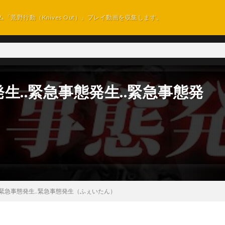
ム「荒野行動（Knives Out）」プレイ動画を収集します。
..緊急事態発生..緊急事態発
.緊急事態発生..緊急事態発生（ふぇいたん）