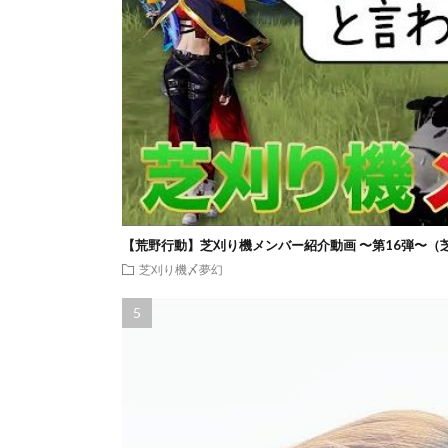
【荒野行動】芝刈り機メンバー紹介動画 〜第16弾〜（
芝刈り機〆夢幻