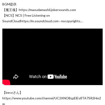
BGM提供
【魔王魂】https://maoudamashii.jokersounds.com
【NCS】NCS | Free Listening on
SoundCloudhttps://m.soundcloud.com › nocopyrights…
【becoさん】
https://www.youtube.com/channel/UC2KNOBqzElEs8TA7SR2Hm2
w