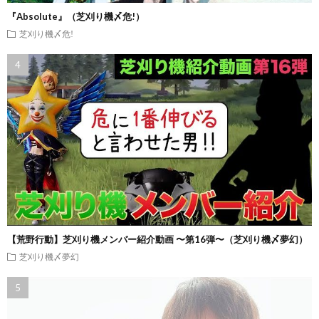
『Absolute』（芝刈り機〆危!）
芝刈り機〆危!
【荒野行動】芝刈り機メンバー紹介動画 〜第16弾〜（芝刈り機〆夢幻）
芝刈り機〆夢幻