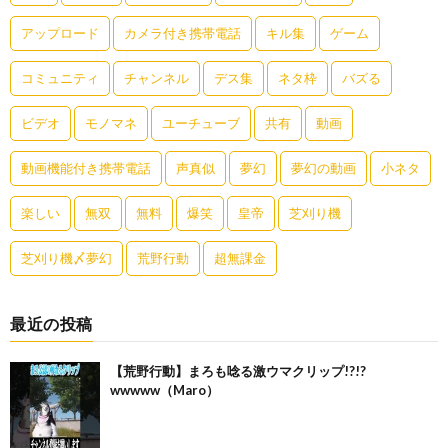
アップロード
カメラ付き携帯電話
キル集
ゲーム
コミュニティ
チャンネル
デス集
ネタ枠
バズる
ビデオ
モノマネ
ユーチューブ
共有
動画
動画機能付き携帯電話
声真似
夢幻
夢幻の動画
小ネタ
楽しい
無双
無料
爆笑
皇帝
芝刈り機
芝刈り機〆夢幻
荒野行動
超無課金
最近の投稿
【荒野行動】まろも唸る激ウマクリップ!?!?
wwwww（Maro）