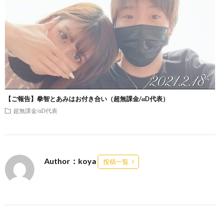
【ご報告】拳智とあみはお付き合い（超無課金/αD代表）
超無課金/αD代表
Author：koya
投稿一覧