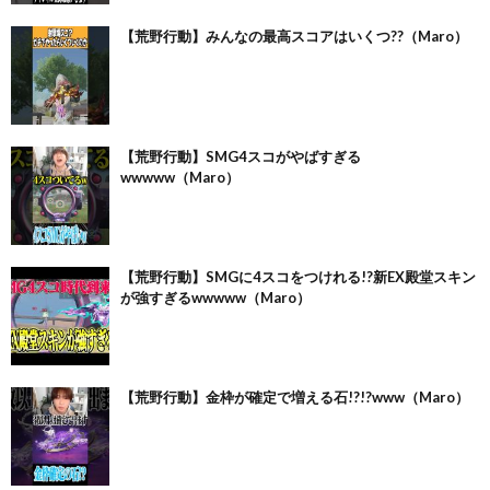
【荒野行動】みんなの最高スコアはいくつ??（Maro）
【荒野行動】SMG4スコがやばすぎる
wwwww（Maro）
【荒野行動】SMGに4スコをつけれる!?新EX殿堂スキン
が強すぎるwwwww（Maro）
【荒野行動】金枠が確定で増える石!?!?www（Maro）