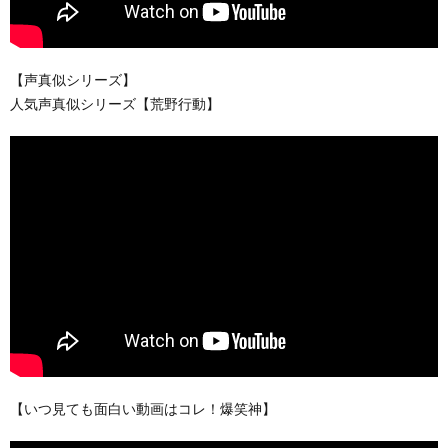
【声真似シリーズ】
人気声真似シリーズ【荒野行動】
【いつ見ても面白い動画はコレ！爆笑神】