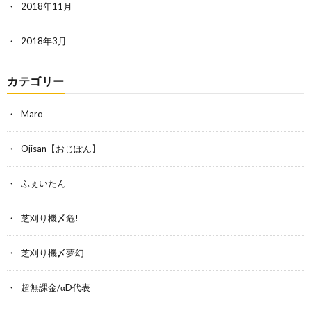
2018年11月
2018年3月
カテゴリー
Maro
Ojisan【おじぽん】
ふぇいたん
芝刈り機〆危!
芝刈り機〆夢幻
超無課金/αD代表