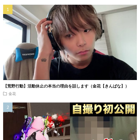
【荒野行動】活動休止の本当の理由を話します（金花【きんばな】）
金花