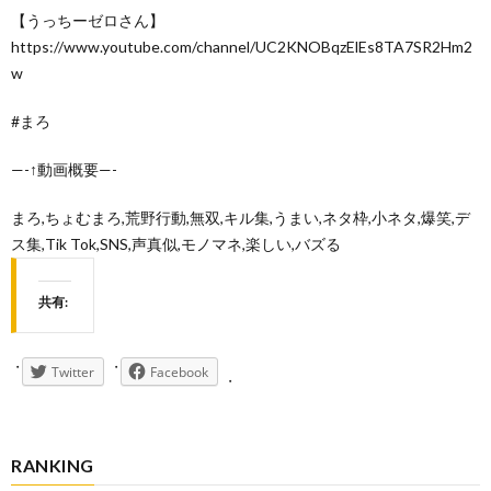
【うっちーゼロさん】
https://www.youtube.com/channel/UC2KNOBqzElEs8TA7SR2Hm2
w
#まろ
—-↑動画概要—-
まろ,ちょむまろ,荒野行動,無双,キル集,うまい,ネタ枠,小ネタ,爆笑,デ
ス集,Tik Tok,SNS,声真似,モノマネ,楽しい,バズる
共有:
Twitter
Facebook
RANKING