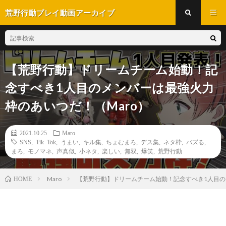
荒野行動プレイ動画アーカイブ
【荒野行動】ドリームチーム始動！記
念すべき1人目のメンバーは最強火力
枠のあいつだ！（Maro）
2021.10.25
Maro
SNS
,
Tik Tok
,
うまい
,
キル集
,
ちょむまろ
,
デス集
,
ネタ枠
,
バズる
,
まろ
,
モノマネ
,
声真似
,
小ネタ
,
楽しい
,
無双
,
爆笑
,
荒野行動
Maro
【荒野行動】ドリームチーム始動！記念すべき1人目の
HOME