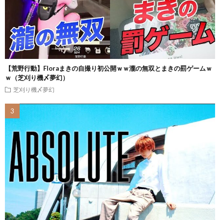
【荒野行動】Floraまきの自撮り初公開ｗｗ瀧の無双とまきの罰ゲームｗ
ｗ（芝刈り機〆夢幻）
芝刈り機〆夢幻