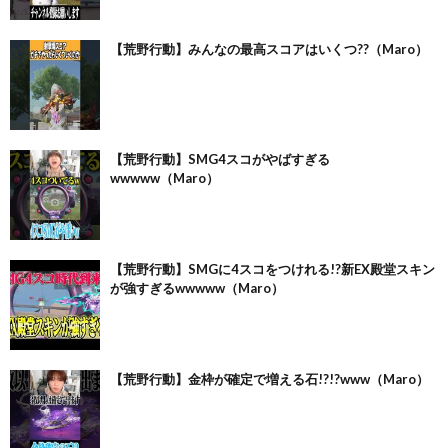
【荒野行動】みんなの最高スコアはいくつ??（Maro）
【荒野行動】SMG4スコがやばすぎる
wwwww（Maro）
【荒野行動】SMGに4スコをつけれる!?新EX殿堂スキン
が強すぎるwwwww（Maro）
【荒野行動】金枠が確定で増える石!?!?www（Maro）