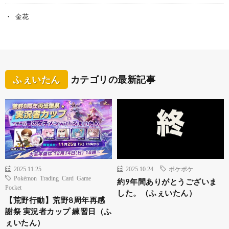
金花
ふぇいたん
カテゴリの最新記事
2025.11.25
2025.10.24
ポケポケ
Pokémon Trading Card Game
約9年間ありがとうございま
Pocket
した。（ふぇいたん）
【荒野行動】荒野8周年再感
謝祭 実況者カップ 練習日（ふ
ぇいたん）