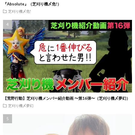
『Absolute』（芝刈り機〆危!）
芝刈り機〆危!
【荒野行動】芝刈り機メンバー紹介動画 〜第16弾〜（芝刈り機〆夢幻）
芝刈り機〆夢幻