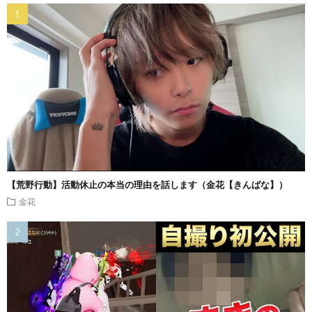
【荒野行動】活動休止の本当の理由を話します（金花【きんばな】）
金花