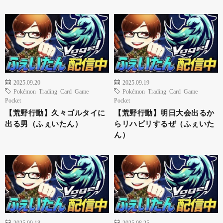
2025.09.20
2025.09.19
Pokémon Trading Card Game
Pokémon Trading Card Game
Pocket
Pocket
【荒野行動】久々ゴルタイに
【荒野行動】明日大会出るか
出る男（ふぇいたん）
らリハビリするぜ（ふぇいた
ん）
2025.09.18
2025.08.25