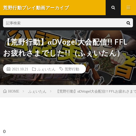
荒野行動プレイ動画アーカイブ
【荒野行動】αDVogel大会配信!! FFL
お疲れさまでした!!（ふぇいたん）
2021.10.21
ふぇいたん
荒野行動
ふぇいたん
【荒野行動】αDVogel大会配信!! FFLお疲れさ
HOME
0