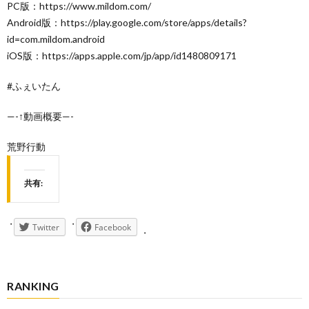
PC版：https://www.mildom.com/
Android版：https://play.google.com/store/apps/details?
id=com.mildom.android
iOS版：https://apps.apple.com/jp/app/id1480809171
#ふぇいたん
—-↑動画概要—-
荒野行動
共有:
Twitter
Facebook
RANKING