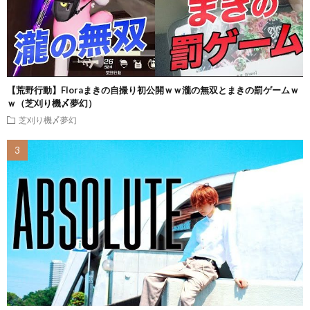
【荒野行動】Floraまきの自撮り初公開ｗｗ瀧の無双とまきの罰ゲームｗ
ｗ（芝刈り機〆夢幻）
芝刈り機〆夢幻