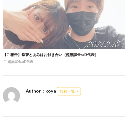
【ご報告】拳智とあみはお付き合い（超無課金/αD代表）
超無課金/αD代表
Author：koya
投稿一覧