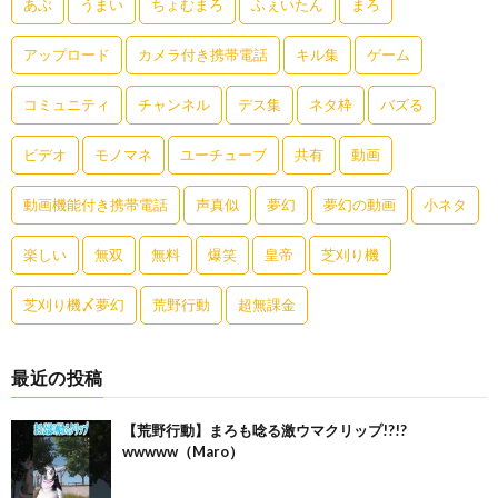
あぶ
うまい
ちょむまろ
ふぇいたん
まろ
アップロード
カメラ付き携帯電話
キル集
ゲーム
コミュニティ
チャンネル
デス集
ネタ枠
バズる
ビデオ
モノマネ
ユーチューブ
共有
動画
動画機能付き携帯電話
声真似
夢幻
夢幻の動画
小ネタ
楽しい
無双
無料
爆笑
皇帝
芝刈り機
芝刈り機〆夢幻
荒野行動
超無課金
最近の投稿
【荒野行動】まろも唸る激ウマクリップ!?!?
wwwww（Maro）