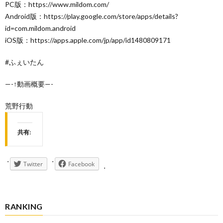
PC版：https://www.mildom.com/
Android版：https://play.google.com/store/apps/details?
id=com.mildom.android
iOS版：https://apps.apple.com/jp/app/id1480809171
#ふぇいたん
—-↑動画概要—-
荒野行動
共有:
Twitter
Facebook
RANKING