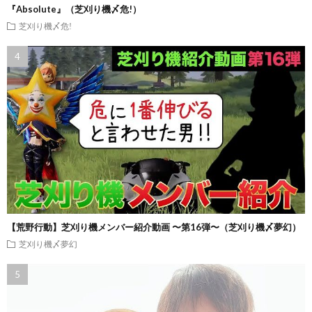
『Absolute』（芝刈り機〆危!）
芝刈り機〆危!
【荒野行動】芝刈り機メンバー紹介動画 〜第16弾〜（芝刈り機〆夢幻）
芝刈り機〆夢幻