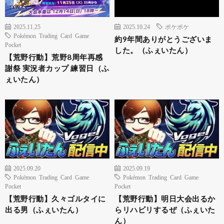
2025.11.25
2025.10.24
ポケポケ
Pokémon Trading Card Game
約9年間ありがとうございま
Pocket
した。（ふぇいたん）
【荒野行動】荒野8周年再感
謝祭 実況者カップ 練習日（ふ
ぇいたん）
2025.09.20
2025.09.19
Pokémon Trading Card Game
Pokémon Trading Card Game
Pocket
Pocket
【荒野行動】久々ゴルタイに
【荒野行動】明日大会出るか
出る男（ふぇいたん）
らリハビリするぜ（ふぇいた
ん）