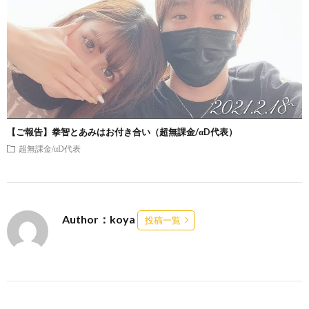
【ご報告】拳智とあみはお付き合い（超無課金/αD代表）
超無課金/αD代表
Author：koya
投稿一覧