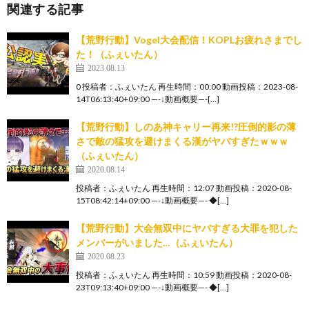
関連する記事
【荒野行動】Vogel大会配信！KOPLお疲れさまでし
た！（ふぇいたん）
2023.08.13
0 投稿者：ふぇいたん 再生時間：00:00 動画投稿：2023-08-
14T06:13:40+09:00 —-↓動画概要—-[…]
【荒野行動】しのあ神キャリー再来!?圧倒的影の薄
さで敵の猛攻を避けまくる漢がヤバすぎたｗｗｗ
（ふぇいたん）
2020.08.14
投稿者：ふぇいたん 再生時間：12:07 動画投稿：2020-08-
15T08:42:14+09:00 —-↓動画概要—- ◆[…]
【荒野行動】大会無双中にヤバすぎる大罪を犯した
メンバーがいました…（ふぇいたん）
2020.08.23
投稿者：ふぇいたん 再生時間：10:59 動画投稿：2020-08-
23T09:13:40+09:00 —-↓動画概要—- ◆[…]