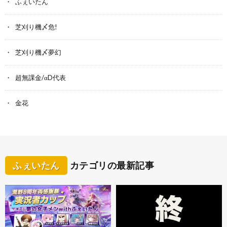
ふぇいたん
芝刈り機〆危!
芝刈り機〆夢幻
超無課金/αD代表
金花
ふぇいたん
カテゴリの最新記事