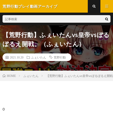
荒野行動プレイ動画アーカイブ
【荒野行動】ふぇいたんvs皇帝vsぼる
ぼるえ開戦。（ふぇいたん）
2021.10.20
ふぇいたん
荒野行動
ふぇいたん
【荒野行動】ふぇいたんvs皇帝vsぼるぼるえ開
HOME
0