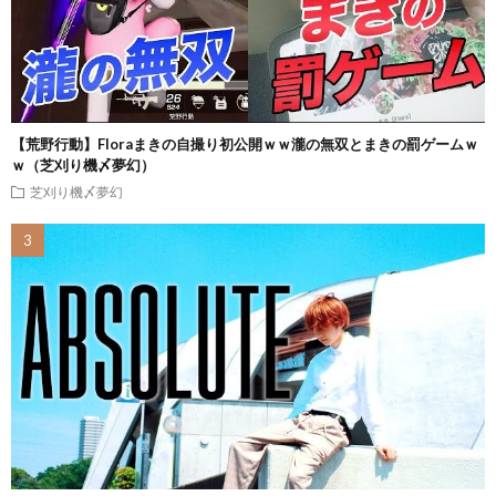
【荒野行動】Floraまきの自撮り初公開ｗｗ瀧の無双とまきの罰ゲームｗ
ｗ（芝刈り機〆夢幻）
芝刈り機〆夢幻