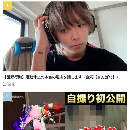
【荒野行動】活動休止の本当の理由を話します（金花【きんばな】）
金花