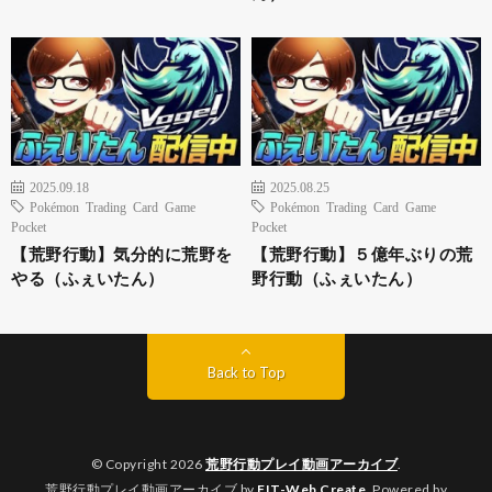
2025.09.18
2025.08.25
Pokémon Trading Card Game
Pokémon Trading Card Game
Pocket
Pocket
【荒野行動】気分的に荒野を
【荒野行動】５億年ぶりの荒
やる（ふぇいたん）
野行動（ふぇいたん）
Back to Top
© Copyright 2026
荒野行動プレイ動画アーカイブ
.
荒野行動プレイ動画アーカイブ by
FIT-Web Create
. Powered by