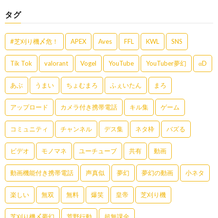
タグ
#芝刈り機〆危！
APEX
Aves
FFL
KWL
SNS
Tik Tok
valorant
Vogel
YouTube
YouTuber夢幻
αD
あぶ
うまい
ちょむまろ
ふぇいたん
まろ
アップロード
カメラ付き携帯電話
キル集
ゲーム
コミュニティ
チャンネル
デス集
ネタ枠
バズる
ビデオ
モノマネ
ユーチューブ
共有
動画
動画機能付き携帯電話
声真似
夢幻
夢幻の動画
小ネタ
楽しい
無双
無料
爆笑
皇帝
芝刈り機
芝刈り機〆夢幻
荒野行動
超無課金