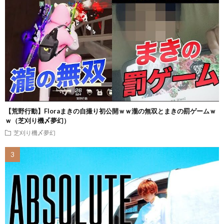
【荒野行動】Floraまきの自撮り初公開ｗｗ瀧の無双とまきの罰ゲームｗ
ｗ（芝刈り機〆夢幻）
芝刈り機〆夢幻