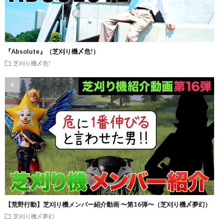
『Absolute』（芝刈り機〆危!）
芝刈り機〆危!
【荒野行動】芝刈り機メンバー紹介動画 〜第16弾〜（芝刈り機〆夢幻）
芝刈り機〆夢幻