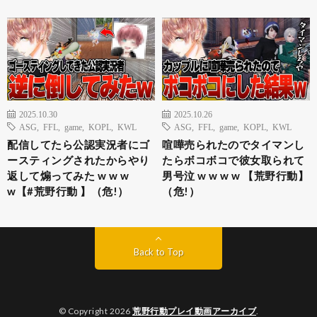
2025.10.30
2025.10.26
ASG
,
FFL
,
game
,
KOPL
,
KWL
ASG
,
FFL
,
game
,
KOPL
,
KWL
配信してたら公認実況者にゴ
喧嘩売られたのでタイマンし
ースティングされたからやり
たらボコボコで彼女取られて
返して煽ってみた w w w
男号泣 w w w w 【荒野行動】
w【#荒野行動 】（危!）
（危!）
Back to Top
© Copyright 2026
荒野行動プレイ動画アーカイブ
.