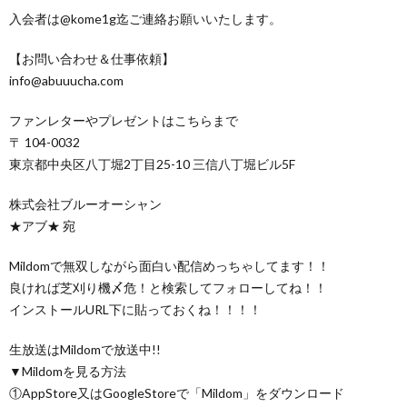
入会者は@kome1g迄ご連絡お願いいたします。
【お問い合わせ＆仕事依頼】
info@abuuucha.com
ファンレターやプレゼントはこちらまで
〒 104-0032
東京都中央区八丁堀2丁目25-10 三信八丁堀ビル5F
株式会社ブルーオーシャン
★アブ★ 宛
Mildomで無双しながら面白い配信めっちゃしてます！！
良ければ芝刈り機〆危！と検索してフォローしてね！！
インストールURL下に貼っておくね！！！！
生放送はMildomで放送中!!
▼Mildomを見る方法
①AppStore又はGoogleStoreで「Mildom」をダウンロード