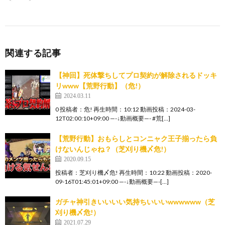
関連する記事
【神回】死体撃ちしてプロ契約が解除されるドッキ
リwww【荒野行動】（危!）
2024.03.11
0 投稿者：危! 再生時間：10:12 動画投稿：2024-03-
12T02:00:10+09:00 —-↓動画概要—- #荒[…]
【荒野行動】おもらしとコンニャク王子揃ったら負
けないんじゃね？（芝刈り機〆危!）
2020.09.15
投稿者：芝刈り機〆危! 再生時間：10:22 動画投稿：2020-
09-16T01:45:01+09:00 —-↓動画概要—-[…]
ガチャ神引きいいいい気持ちいいいwwwwww（芝
刈り機〆危!）
2021.07.29