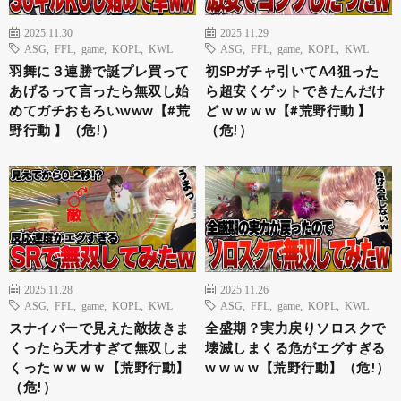
2025.11.30
2025.11.29
ASG
,
FFL
,
game
,
KOPL
,
KWL
ASG
,
FFL
,
game
,
KOPL
,
KWL
羽舞に３連勝で誕プレ買って
初SPガチャ引いてA4狙った
あげるって言ったら無双し始
ら超安くゲットできたんだけ
めてガチおもろいwww【#荒
ど w w w w【#荒野行動 】
野行動 】（危!）
（危!）
2025.11.28
2025.11.26
ASG
,
FFL
,
game
,
KOPL
,
KWL
ASG
,
FFL
,
game
,
KOPL
,
KWL
スナイパーで見えた敵抜きま
全盛期？実力戻りソロスクで
くったら天才すぎて無双しま
壊滅しまくる危がエグすぎる
くったｗｗｗｗ【荒野行動】
w w w w【荒野行動】（危!）
（危!）