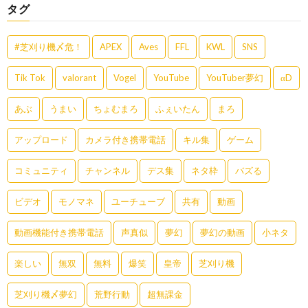
タグ
#芝刈り機〆危！
APEX
Aves
FFL
KWL
SNS
Tik Tok
valorant
Vogel
YouTube
YouTuber夢幻
αD
あぶ
うまい
ちょむまろ
ふぇいたん
まろ
アップロード
カメラ付き携帯電話
キル集
ゲーム
コミュニティ
チャンネル
デス集
ネタ枠
バズる
ビデオ
モノマネ
ユーチューブ
共有
動画
動画機能付き携帯電話
声真似
夢幻
夢幻の動画
小ネタ
楽しい
無双
無料
爆笑
皇帝
芝刈り機
芝刈り機〆夢幻
荒野行動
超無課金