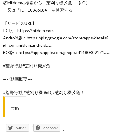
②Mildomの検索から「芝刈り機〆危！【αD】
」又は「ID : 10366084」を検索する
【サービスURL】
PC版：https://mildom.com
Android版：https://play.google.com/store/apps/details?
id=com.mildom.android……
iOS版：https://apps.apple.com/jp/app/id1480809171……
#荒野行動#芝刈り機〆危
—-↑動画概要—-
#荒野行動,#芝刈り機,#αD,#芝刈り機〆危！
共有:
Twitter
Facebook