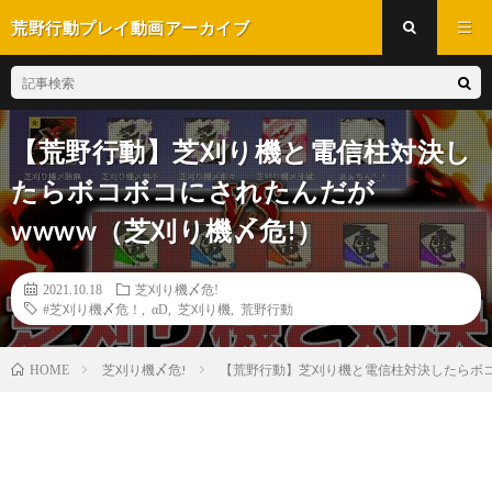
荒野行動プレイ動画アーカイブ
【荒野行動】芝刈り機と電信柱対決し
たらボコボコにされたんだが
wwww（芝刈り機〆危!）
2021.10.18
芝刈り機〆危!
#芝刈り機〆危！
,
αD
,
芝刈り機
,
荒野行動
芝刈り機〆危!
【荒野行動】芝刈り機と電信柱対決したらボコ
HOME