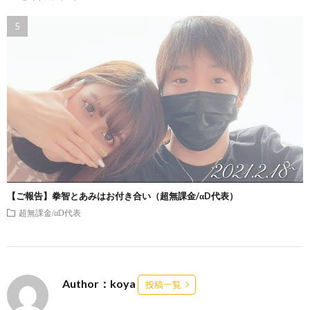
【ご報告】拳智とあみはお付き合い（超無課金/αD代表）
超無課金/αD代表
Author：koya
投稿一覧