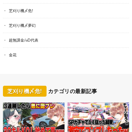
芝刈り機〆危!
芝刈り機〆夢幻
超無課金/αD代表
金花
芝刈り機〆危!
カテゴリの最新記事