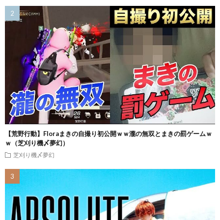
【荒野行動】Floraまきの自撮り初公開ｗｗ瀧の無双とまきの罰ゲームｗ
ｗ（芝刈り機〆夢幻）
芝刈り機〆夢幻