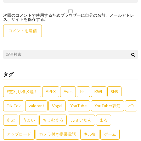
次回のコメントで使用するためブラウザーに自分の名前、メールアドレ
ス、サイトを保存する。
タグ
#芝刈り機〆危！
APEX
Aves
FFL
KWL
SNS
Tik Tok
valorant
Vogel
YouTube
YouTuber夢幻
αD
あぶ
うまい
ちょむまろ
ふぇいたん
まろ
アップロード
カメラ付き携帯電話
キル集
ゲーム