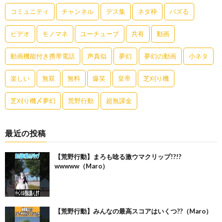
コミュニティ
チャンネル
デス集
ネタ枠
バズる
ビデオ
モノマネ
ユーチューブ
共有
動画
動画機能付き携帯電話
声真似
夢幻
夢幻の動画
小ネタ
楽しい
無双
無料
爆笑
皇帝
芝刈り機
芝刈り機〆夢幻
荒野行動
超無課金
最近の投稿
【荒野行動】まろも唸る激ウマクリップ!?!?
wwwww（Maro）
【荒野行動】みんなの最高スコアはいくつ??（Maro）