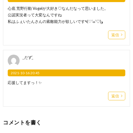
心底 荒野行動 Vogelが大好き♡なんだなって思いました。
公認実況者って大変なんですね
私はふぇいたんさんの索敵能力が欲しいです٩(♡’ω’♡)و
返信
_だず_
2021-10-16 20:45
応援してますっ！✨
返信
コメントを書く