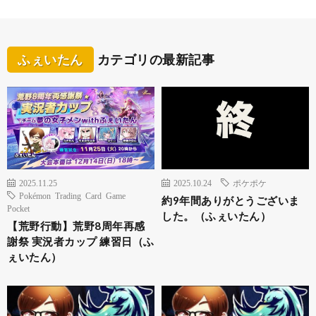
ふぇいたん
カテゴリの最新記事
2025.11.25
2025.10.24
ポケポケ
Pokémon Trading Card Game
約9年間ありがとうございま
Pocket
した。（ふぇいたん）
【荒野行動】荒野8周年再感
謝祭 実況者カップ 練習日（ふ
ぇいたん）