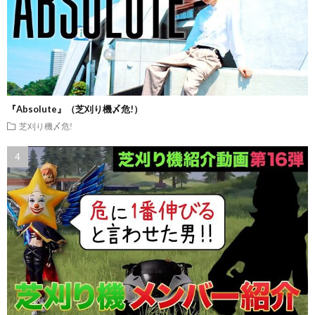
『Absolute』（芝刈り機〆危!）
芝刈り機〆危!