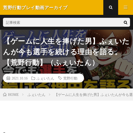
荒野行動プレイ動画アーカイブ
【ゲームに人生を捧げた男】ふぇいた
んが今も選手を続ける理由を語る。
【荒野行動】（ふぇいたん）
2021.10.16
ふぇいたん
荒野行動
ふぇいたん
【ゲームに人生を捧げた男】ふぇいたんが今も選
HOME