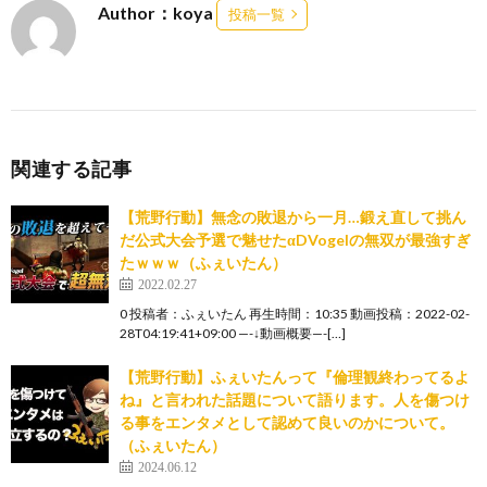
Author：koya
投稿一覧
関連する記事
【荒野行動】無念の敗退から一月…鍛え直して挑ん
だ公式大会予選で魅せたαDVogelの無双が最強すぎ
たｗｗｗ（ふぇいたん）
2022.02.27
0 投稿者：ふぇいたん 再生時間：10:35 動画投稿：2022-02-
28T04:19:41+09:00 —-↓動画概要—-[…]
【荒野行動】ふぇいたんって『倫理観終わってるよ
ね』と言われた話題について語ります。人を傷つけ
る事をエンタメとして認めて良いのかについて。
（ふぇいたん）
2024.06.12