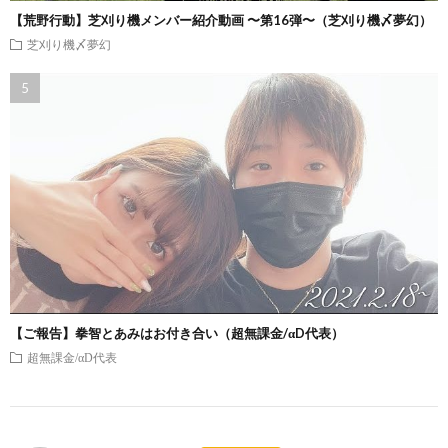
【荒野行動】芝刈り機メンバー紹介動画 〜第16弾〜（芝刈り機〆夢幻）
芝刈り機〆夢幻
【ご報告】拳智とあみはお付き合い（超無課金/αD代表）
超無課金/αD代表