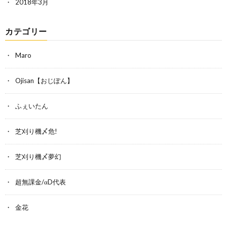
2018年3月
カテゴリー
Maro
Ojisan【おじぽん】
ふぇいたん
芝刈り機〆危!
芝刈り機〆夢幻
超無課金/αD代表
金花