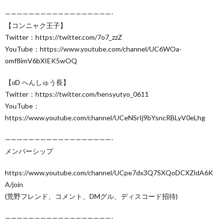
——————————————————-
【コンニャク王子】
Twitter：https://twitter.com/7o7_zzZ
YouTube：https://www.youtube.com/channel/UC6WOa-
omf8imV6bXIEK5wOQ
【αD へんしゅう長】
Twitter：https://twitter.com/hensyutyo_0611
YouTube：
https://www.youtube.com/channel/UCeNSrIj9bYsncRBLyV0eLhg
——————————————————-
メンバーシップ
https://www.youtube.com/channel/UCpe7dx3Q7SXQoDCXZldA6K
A/join
(荒野フレンド、コメント、DMグル、ディスコード招待)
——————————————————-