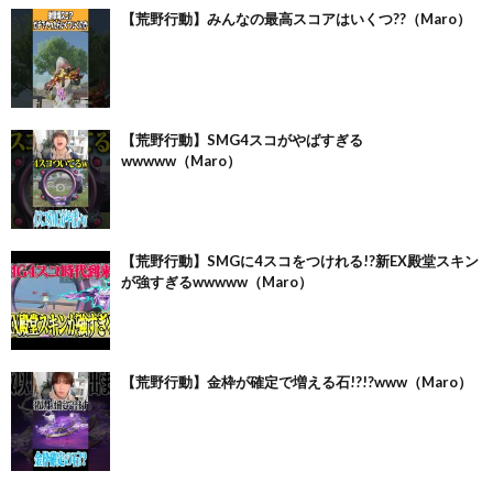
【荒野行動】みんなの最高スコアはいくつ??（Maro）
【荒野行動】SMG4スコがやばすぎる
wwwww（Maro）
【荒野行動】SMGに4スコをつけれる!?新EX殿堂スキン
が強すぎるwwwww（Maro）
【荒野行動】金枠が確定で増える石!?!?www（Maro）