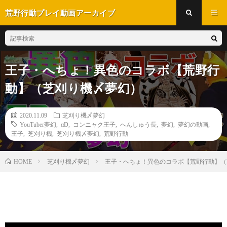
荒野行動プレイ動画アーカイブ
王子・へちょ！異色のコラボ【荒野行
動】（芝刈り機〆夢幻）
2020.11.09
芝刈り機〆夢幻
YouTuber夢幻
,
αD
,
コンニャク王子
,
へんしゅう長
,
夢幻
,
夢幻の動画
,
王子
,
芝刈り機
,
芝刈り機〆夢幻
,
荒野行動
芝刈り機〆夢幻
王子・へちょ！異色のコラボ【荒野行動】（
HOME