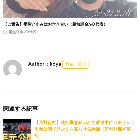
【ご報告】拳智とあみはお付き合い（超無課金/αD代表）
超無課金/αD代表
Author：koya
投稿一覧
関連する記事
【荒野行動】連打機を疑われて放送中にガチキレ！
手元公開でアンチを黙らせる神回（芝刈り機〆夢
幻）