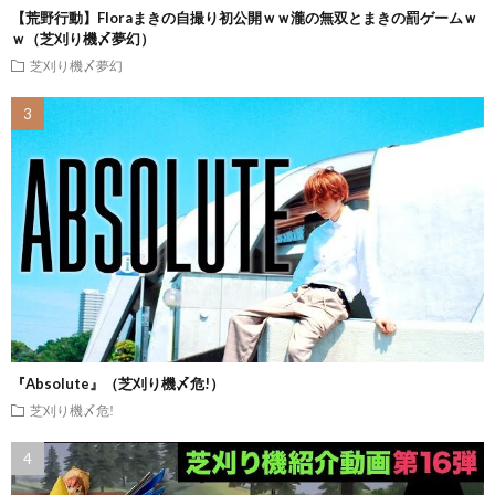
【荒野行動】Floraまきの自撮り初公開ｗｗ瀧の無双とまきの罰ゲームｗ
ｗ（芝刈り機〆夢幻）
芝刈り機〆夢幻
『Absolute』（芝刈り機〆危!）
芝刈り機〆危!