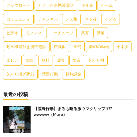
アップロード
カメラ付き携帯電話
キル集
ゲーム
コミュニティ
チャンネル
デス集
ネタ枠
バズる
ビデオ
モノマネ
ユーチューブ
共有
動画
動画機能付き携帯電話
声真似
夢幻
夢幻の動画
小ネタ
楽しい
無双
無料
爆笑
皇帝
芝刈り機
芝刈り機〆夢幻
荒野行動
超無課金
最近の投稿
【荒野行動】まろも唸る激ウマクリップ!?!?
wwwww（Maro）