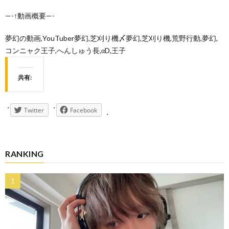
—-↑動画概要—-
夢幻の動画,YouTuber夢幻,芝刈り機〆夢幻,芝刈り機,荒野行動,夢幻,
コンニャク王子,へんしゅう長,αD,王子
共有:
Twitter
Facebook
RANKING