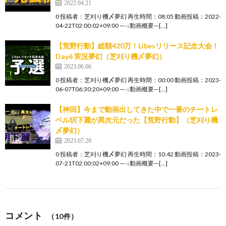
2022.04.21
0 投稿者：芝刈り機〆夢幻 再生時間：08:05 動画投稿：2022-
04-22T02:00:02+09:00 —-↓動画概要—[…]
【荒野行動】総額420万！Libesリリース記念大会！
Day6 実況夢幻（芝刈り機〆夢幻）
2023.06.06
0 投稿者：芝刈り機〆夢幻 再生時間：00:00 動画投稿：2023-
06-07T06:30:20+09:00 —-↓動画概要—[…]
【神回】今まで動画出してきた中で一番のチートレ
ベル玥下麗が異次元だった【荒野行動】（芝刈り機
〆夢幻）
2023.07.20
0 投稿者：芝刈り機〆夢幻 再生時間：10:42 動画投稿：2023-
07-21T02:00:02+09:00 —-↓動画概要—[…]
コメント
（10件）