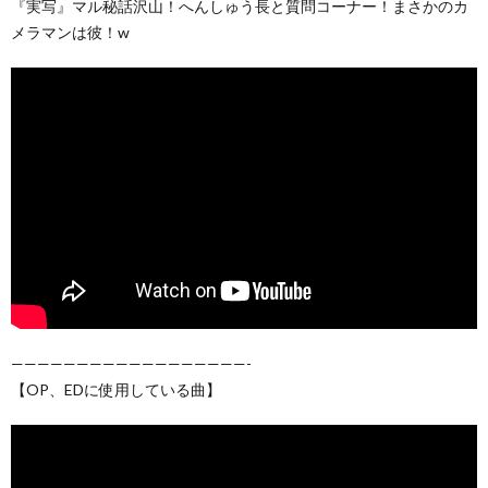
『実写』マル秘話沢山！へんしゅう長と質問コーナー！まさかのカ
メラマンは彼！w
——————————————————-
【OP、EDに使用している曲】