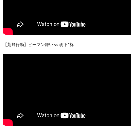
【荒野行動】ピーマン嫌い vs 玥下*柊