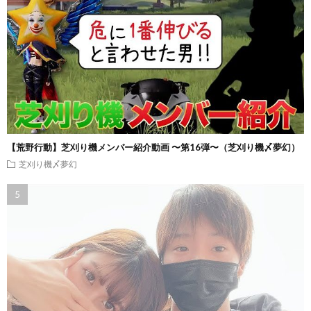
【荒野行動】芝刈り機メンバー紹介動画 〜第16弾〜（芝刈り機〆夢幻）
芝刈り機〆夢幻