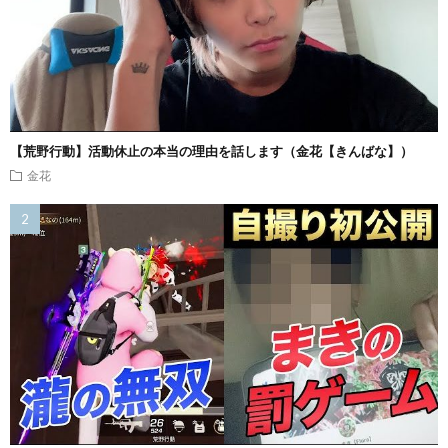
【荒野行動】活動休止の本当の理由を話します（金花【きんばな】）
金花