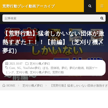
荒野行動プレイ動画アーカイブ
【荒野行動】猛者しかいない団体が激
熱すぎた！！！【前編】（芝刈り機〆
夢幻）
2021.10.07
芝刈り機〆夢幻
Core
,
SG
,
YouTuber夢幻
,
ぼる
,
団体戦
,
夢幻
,
夢幻の動画
,
戦国ゲー
ミング
,
芝刈り機
,
芝刈り機〆夢幻
,
荒野行動
芝刈り機〆夢幻
【荒野行動】猛者しかいない団体が激熱すき
HOME