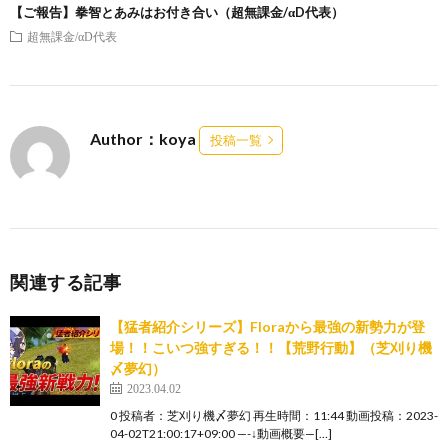
【ご報告】拳智とあみはお付き合い（超無課金/αD代表）
超無課金/αD代表
Author：koya
投稿一覧
関連する記事
【猛者紹介シリーズ】Floraから最強の新勢力が登
場！！こいつ強すぎる！！【荒野行動】（芝刈り機
〆夢幻）
2023.04.02
0 投稿者：芝刈り機〆夢幻 再生時間：11:44 動画投稿：2023-
04-02T21:00:17+09:00 —-↓動画概要—[…]