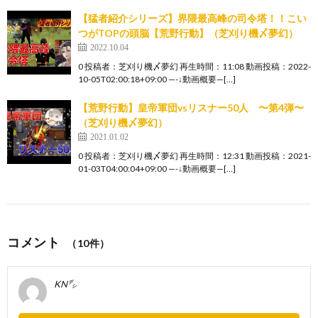
【猛者紹介シリーズ】界隈最高峰の司令塔！！こい
つがTOPの頭脳【荒野行動】（芝刈り機〆夢幻）
2022.10.04
0 投稿者：芝刈り機〆夢幻 再生時間：11:08 動画投稿：2022-
10-05T02:00:18+09:00 —-↓動画概要—[…]
【荒野行動】皇帝軍団vsリスナー50人 〜第4弾〜
（芝刈り機〆夢幻）
2021.01.02
0 投稿者：芝刈り機〆夢幻 再生時間：12:31 動画投稿：2021-
01-03T04:00:04+09:00 —-↓動画概要—[…]
コメント
（10件）
KN㌥