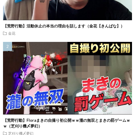
【荒野行動】活動休止の本当の理由を話します（金花【きんばな】）
金花
【荒野行動】Floraまきの自撮り初公開ｗｗ瀧の無双とまきの罰ゲームｗ
ｗ（芝刈り機〆夢幻）
芝刈り機〆夢幻