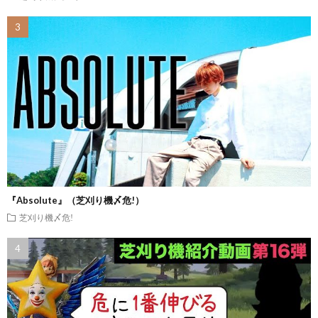
『Absolute』（芝刈り機〆危!）
芝刈り機〆危!