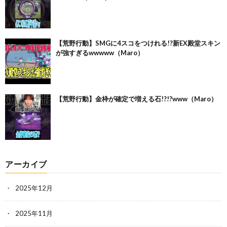
【荒野行動】SMGに4スコをつけれる!?新EX殿堂スキン
が強すぎるwwwww（Maro）
【荒野行動】金枠が確定で増える石!?!?www（Maro）
アーカイブ
2025年12月
2025年11月