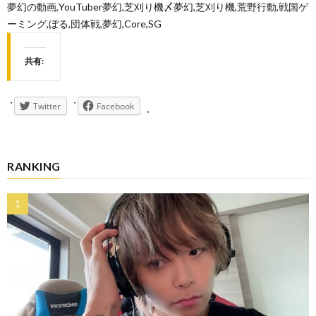
夢幻の動画,YouTuber夢幻,芝刈り機〆夢幻,芝刈り機,荒野行動,戦国ゲ
ーミング,ぼる,団体戦,夢幻,Core,SG
共有:
Twitter
Facebook
RANKING