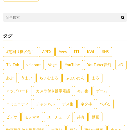
タグ
#芝刈り機〆危！
APEX
Aves
FFL
KWL
SNS
Tik Tok
valorant
Vogel
YouTube
YouTuber夢幻
αD
あぶ
うまい
ちょむまろ
ふぇいたん
まろ
アップロード
カメラ付き携帯電話
キル集
ゲーム
コミュニティ
チャンネル
デス集
ネタ枠
バズる
ビデオ
モノマネ
ユーチューブ
共有
動画
動画機能付き携帯電話
声真似
夢幻
夢幻の動画
小ネタ