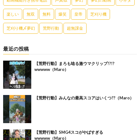
楽しい
無双
無料
爆笑
皇帝
芝刈り機
芝刈り機〆夢幻
荒野行動
超無課金
最近の投稿
【荒野行動】まろも唸る激ウマクリップ!?!?
wwwww（Maro）
【荒野行動】みんなの最高スコアはいくつ??（Maro）
【荒野行動】SMG4スコがやばすぎる
wwwww（Maro）