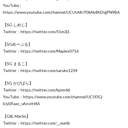
YouTube :
https://www.youtube.com/channel/UCUtAlh7f3kNy8hDvjjPN9BA
【SG しめじ】
Twitter：https://twitter.com/S1m3j1
【SGめーぷる】
Twitter：https://twitter.com/Maplex0716
【SG まるこ】
Twitter：https://twitter.com/saruko1234
【SG かぴばら】
Twitter：https://twitter.com/kpmr66
YouTube：https://www.youtube.com/channel/UC5f3Q-
iUyDFaec_vAnstH4A
【GilL Martin】
Twitter：https://twitter.com/__matib