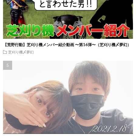
【荒野行動】芝刈り機メンバー紹介動画 〜第16弾〜（芝刈り機〆夢幻）
芝刈り機〆夢幻