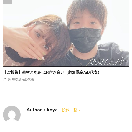
【ご報告】拳智とあみはお付き合い（超無課金/αD代表）
超無課金/αD代表
Author：koya
投稿一覧