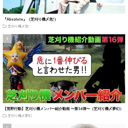
『Absolute』（芝刈り機〆危!）
芝刈り機〆危!
【荒野行動】芝刈り機メンバー紹介動画 〜第16弾〜（芝刈り機〆夢幻）
芝刈り機〆夢幻