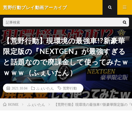
荒野行動プレイ動画アーカイブ
【荒野行動】現環境の最強車!?新豪華
限定版の『NEXTGEN』が最強すぎる
と話題なので廃課金して使ってみたｗ
ｗｗｗ（ふぇいたん）
2021.10.04
ふぇいたん
荒野行動
ふぇいたん
【荒野行動】現環境の最強車!?新豪華限定版の『
HOME