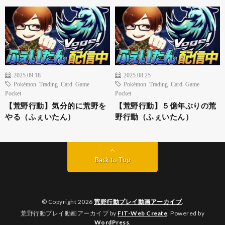
2025.09.18
2025.08.25
Pokémon Trading Card Game
Pokémon Trading Card Game
Pocket
Pocket
【荒野行動】気分的に荒野を
【荒野行動】５億年ぶりの荒
やる（ふぇいたん）
野行動（ふぇいたん）
Back to Top
© Copyright 2026
荒野行動プレイ動画アーカイブ
.
荒野行動プレイ動画アーカイブ by
FIT-Web Create
. Powered by
WordPress
.