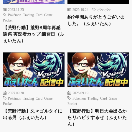
2025.11.25
2025.10.24
ポケポケ
Pokémon Trading Card Game
約9年間ありがとうございま
Pocket
した。（ふぇいたん）
【荒野行動】荒野8周年再感
謝祭 実況者カップ 練習日（ふ
ぇいたん）
2025.09.20
2025.09.19
Pokémon Trading Card Game
Pokémon Trading Card Game
Pocket
Pocket
【荒野行動】久々ゴルタイに
【荒野行動】明日大会出るか
出る男（ふぇいたん）
らリハビリするぜ（ふぇいた
ん）