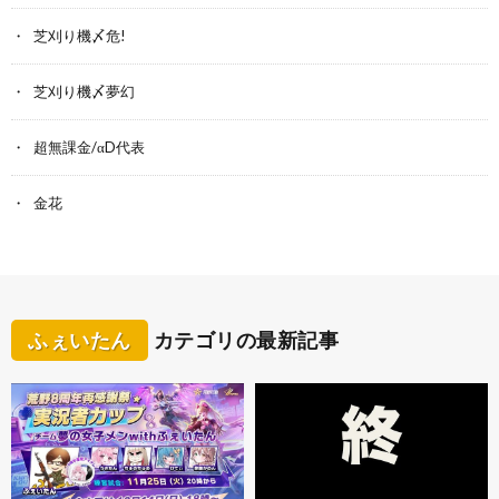
芝刈り機〆危!
芝刈り機〆夢幻
超無課金/αD代表
金花
ふぇいたん
カテゴリの最新記事