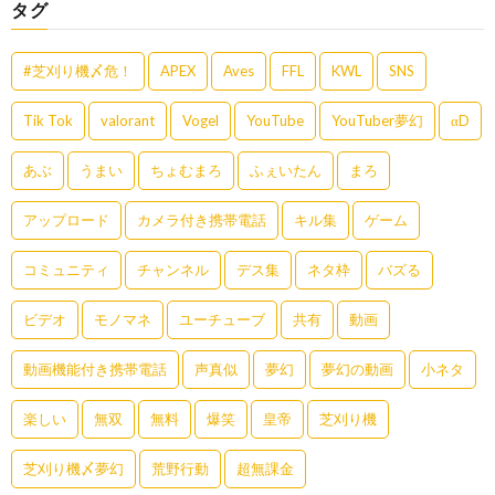
タグ
#芝刈り機〆危！
APEX
Aves
FFL
KWL
SNS
Tik Tok
valorant
Vogel
YouTube
YouTuber夢幻
αD
あぶ
うまい
ちょむまろ
ふぇいたん
まろ
アップロード
カメラ付き携帯電話
キル集
ゲーム
コミュニティ
チャンネル
デス集
ネタ枠
バズる
ビデオ
モノマネ
ユーチューブ
共有
動画
動画機能付き携帯電話
声真似
夢幻
夢幻の動画
小ネタ
楽しい
無双
無料
爆笑
皇帝
芝刈り機
芝刈り機〆夢幻
荒野行動
超無課金