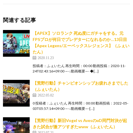
関連する記事
【APEX】ソロランク 死ぬ度にガチャをする。元
FPSプロが何日でプレデターになれるのか…13日目
【Apex Legens/エーペックスレジェンス】（ふぇい
たん）
2020.11.23
投稿者：ふぇいたん 再生時間：00:00 動画投稿：2020-11-
24T02:43:16+09:00 —-↓動画概要—- ◆[…]
【荒野行動】チャンピオンシップお疲れさまでした
（ふぇいたん）
2022.05.02
0 投稿者：ふぇいたん 再生時間：00:00 動画投稿：2022-05-
03T05:57:14+09:00 —-↓動画概要—-[…]
【荒野行動】新旧Vogel vs AvesのαD同門対決が起
きた試合が激アツすぎたwww（ふぇいたん）
2022.07.21