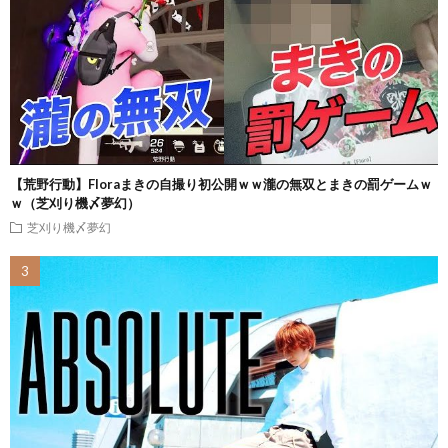
【荒野行動】Floraまきの自撮り初公開ｗｗ瀧の無双とまきの罰ゲームｗ
ｗ（芝刈り機〆夢幻）
芝刈り機〆夢幻