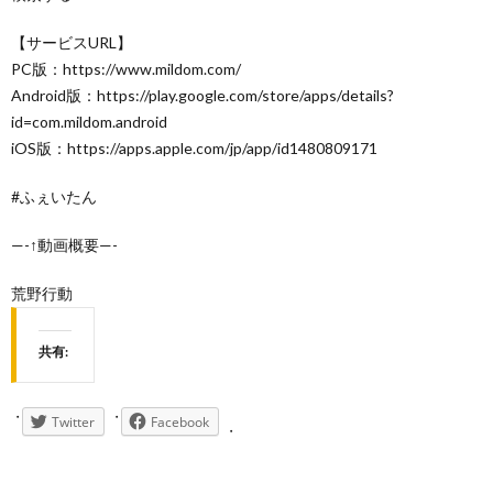
【サービスURL】
PC版：https://www.mildom.com/
Android版：https://play.google.com/store/apps/details?
id=com.mildom.android
iOS版：https://apps.apple.com/jp/app/id1480809171
#ふぇいたん
—-↑動画概要—-
荒野行動
共有:
Twitter
Facebook