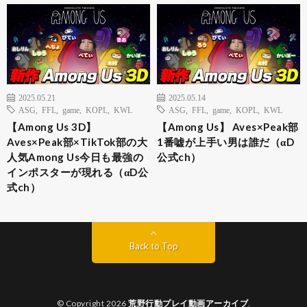
2025.05.21
2025.05.14
ASG
,
FFL
,
game
,
KOPL
,
KWL
ASG
,
FFL
,
game
,
KOPL
,
KWL
【Among Us 3D】
【Among Us】 Aves×Peak部
Aves×Peak部×TikTok部の大
1番嘘が上手い男は誰だ（αD
人気Among Us今日も最強の
公式ch）
インポスターが現れる（αD公
式ch）
Back to Top
© Copyright 2026
荒野行動プレイ動画アーカイブ
.