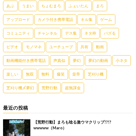
あぶ
うまい
ちょむまろ
ふぇいたん
まろ
アップロード
カメラ付き携帯電話
キル集
ゲーム
コミュニティ
チャンネル
デス集
ネタ枠
バズる
ビデオ
モノマネ
ユーチューブ
共有
動画
動画機能付き携帯電話
声真似
夢幻
夢幻の動画
小ネタ
楽しい
無双
無料
爆笑
皇帝
芝刈り機
芝刈り機〆夢幻
荒野行動
超無課金
最近の投稿
【荒野行動】まろも唸る激ウマクリップ!?!?
wwwww（Maro）