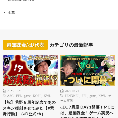
金花
超無課金/αD代表
カテゴリの最新記事
2025.10.25
2025.07.21
ASG
,
FFL
,
game
,
KOPL
,
KWL
FENNNEL
,
FFL
,
game
,
KWL
,
ゲ
ーム実況
【祝】荒野８周年記念であの
αDL 7月度 DAY1開幕！MCに
スキン復刻させてみた【#荒
は、超無課金！ゲーム実況へ
野行動】（αD公式ch）