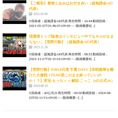
【ご報告】拳智とあみはお付き合い（超無課金/αD
代表）
2021.05.06
0 投稿者：超無課金/αD代表 再生時間：16:44 動画投稿：
2021-05-07T01:48:07+09:00 —-↓動画概要R[…]
現環境トップ猛者はインタビュー中でもキルが止ま
らない…【荒野行動】（超無課金/αD代表）
2023.11.26
0 投稿者：超無課金/αD代表 再生時間：08:32 動画投稿：
2023-11-27T02:15:01+09:00 —-↓動画概要R[…]
【荒野行動】KWL8月度 予選 DAY2【本戦復帰を懸
けた大激戦！PEAK部このまま終っていいの
か！？】実況:もっちィィ 解説:こっこ（αD公式ch）
2024.08.19
0 投稿者：αD公式ch 再生時間：00:00 動画投稿：2024-08-
20T03:11:51+09:00 —-↓動画概要—[…]