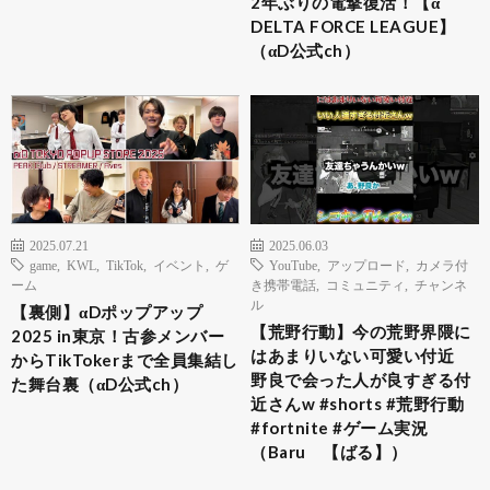
2年ぶりの電撃復活！【α
DELTA FORCE LEAGUE】
（αD公式ch）
2025.07.21
2025.06.03
game
,
KWL
,
TikTok
,
イベント
,
ゲ
YouTube
,
アップロード
,
カメラ付
ーム
き携帯電話
,
コミュニティ
,
チャンネ
ル
【裏側】αDポップアップ
【荒野行動】今の荒野界隈に
2025 in東京！古参メンバー
はあまりいない可愛い付近
からTikTokerまで全員集結し
野良で会った人が良すぎる付
た舞台裏（αD公式ch）
近さんw #shorts #荒野行動
#fortnite #ゲーム実況
（Baru 【ばる】）