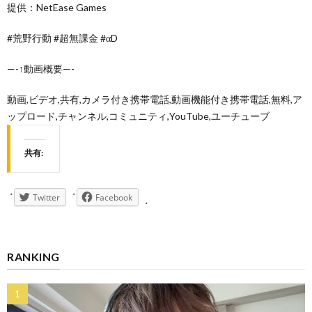
提供：NetEase Games
#荒野行動 #超無課金 #αD
—-↑動画概要—-
動画,ビデオ,共有,カメラ付き携帯電話,動画機能付き携帯電話,無料,ア
ップロード,チャンネル,コミュニティ,YouTube,ユーチューブ
共有:
Twitter
Facebook
RANKING