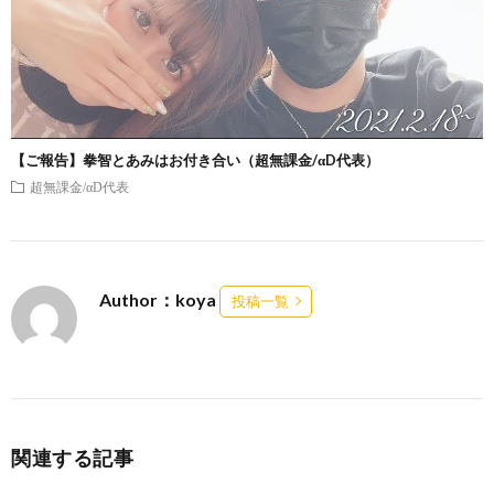
【ご報告】拳智とあみはお付き合い（超無課金/αD代表）
超無課金/αD代表
Author：koya
投稿一覧
関連する記事