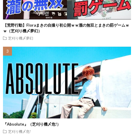
【荒野行動】Floraまきの自撮り初公開ｗｗ瀧の無双とまきの罰ゲームｗ
ｗ（芝刈り機〆夢幻）
芝刈り機〆夢幻
『Absolute』（芝刈り機〆危!）
芝刈り機〆危!