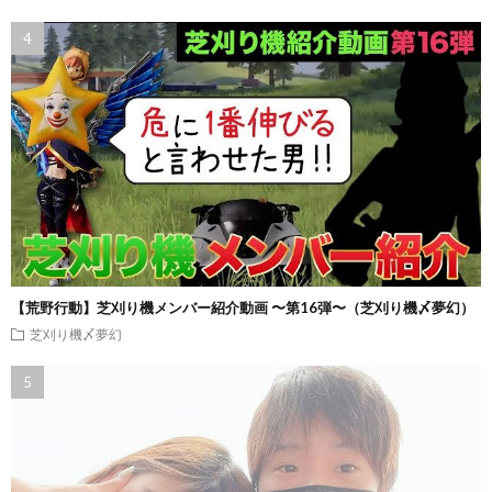
【荒野行動】芝刈り機メンバー紹介動画 〜第16弾〜（芝刈り機〆夢幻）
芝刈り機〆夢幻