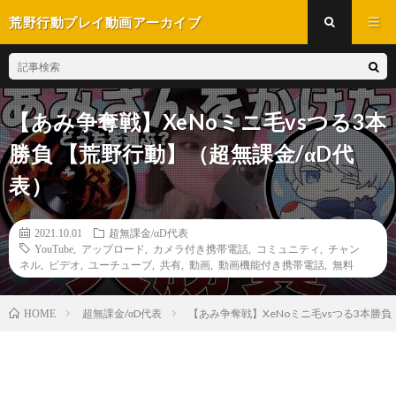
荒野行動プレイ動画アーカイブ
【あみ争奪戦】XeNoミニ毛vsつる3本
勝負 【荒野行動】（超無課金/αD代
表）
2021.10.01
超無課金/αD代表
YouTube
,
アップロード
,
カメラ付き携帯電話
,
コミュニティ
,
チャン
ネル
,
ビデオ
,
ユーチューブ
,
共有
,
動画
,
動画機能付き携帯電話
,
無料
超無課金/αD代表
【あみ争奪戦】XeNoミニ毛vsつる3本勝負
HOME