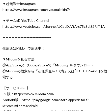
▼超無課金Instagram
https://www.instagram.com/tyoumukakin7/
▼チームαD YouTube Channel
https://www.youtube.com/channel/UCsdDzVtArs75cSyIS2RIT1A
————————————————-
生放送はMildomで放送中!!
▼Mildomを見る方法
①AppStore又はGoogleStoreで「Mildom」をダウンロード
②Mildomの検索から「超無課金/αD代表」又は｢ID : 10367493｣を検
索する
【サービスURL】
PC版：https://www.mildom.com/
Android版：https://play.google.com/store/apps/details?
id=com.mildom.android