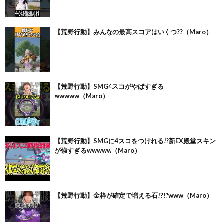
【荒野行動】みんなの最高スコアはいくつ??（Maro）
【荒野行動】SMG4スコがやばすぎる
wwwww（Maro）
【荒野行動】SMGに4スコをつけれる!?新EX殿堂スキン
が強すぎるwwwww（Maro）
【荒野行動】金枠が確定で増える石!?!?www（Maro）