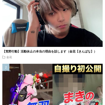
【荒野行動】活動休止の本当の理由を話します（金花【きんばな】）
金花