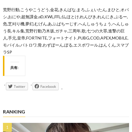
荒野行動,こうやこうどう,金花,きんばな,まろ,ふぇいたん,まひと,オパ
シ,おにや,超無課金,αD,KWL,FFL,仏,ほとけ,れんぴき,れんにき,ぶるー,
危,芝刈り機,夢幻,むげん,あぶ,ぱちーじす,へんしゅうちょう,へんしゅ
う長,キル集,荒野行動乃木坂,ガチャ,三周年,歌,七つの大罪,進撃の巨
人,手元,皇帝,FORTNITE,フォートナイト,PUBG,COD,APEX,MOBILE,
モバイル,バトロワ,骨,わずぼーん,ぼる,エスポワール,はんくん,スマブ
ラSP
共有:
Twitter
Facebook
RANKING