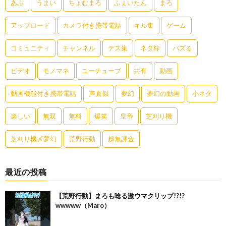
あぶ
うまい
ちょむまろ
ふぇいたん
まろ
アップロード
カメラ付き携帯電話
キル集
ゲーム
コミュニティ
チャンネル
デス集
ネタ枠
バズる
ビデオ
モノマネ
ユーチューブ
共有
動画
動画機能付き携帯電話
声真似
夢幻
夢幻の動画
小ネタ
楽しい
無双
無料
爆笑
皇帝
芝刈り機
芝刈り機〆夢幻
荒野行動
超無課金
最近の投稿
【荒野行動】まろも唸る激ウマクリップ!?!?
wwwww（Maro）