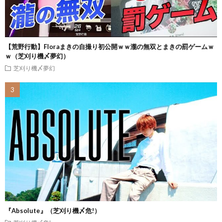
【荒野行動】Floraまきの自撮り初公開ｗｗ瀧の無双とまきの罰ゲームｗ
ｗ（芝刈り機〆夢幻）
芝刈り機〆夢幻
『Absolute』（芝刈り機〆危!）