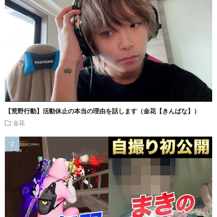
【荒野行動】活動休止の本当の理由を話します（金花【きんばな】）
金花