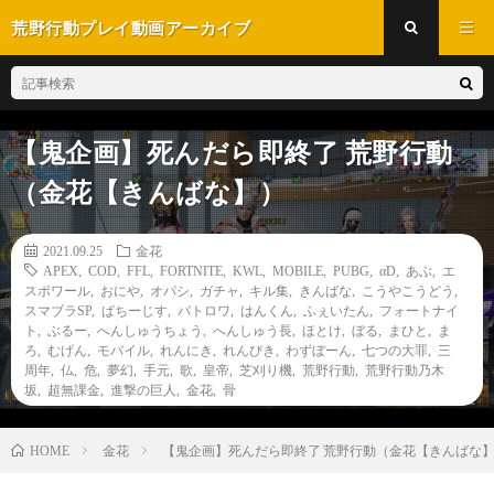
荒野行動プレイ動画アーカイブ
【鬼企画】死んだら即終了 荒野行動
（金花【きんばな】）
2021.09.25
金花
APEX
,
COD
,
FFL
,
FORTNITE
,
KWL
,
MOBILE
,
PUBG
,
αD
,
あぶ
,
エ
スポワール
,
おにや
,
オパシ
,
ガチャ
,
キル集
,
きんばな
,
こうやこうどう
,
スマブラSP
,
ぱちーじす
,
バトロワ
,
はんくん
,
ふぇいたん
,
フォートナイ
ト
,
ぶるー
,
へんしゅうちょう
,
へんしゅう長
,
ほとけ
,
ぼる
,
まひと
,
ま
ろ
,
むげん
,
モバイル
,
れんにき
,
れんぴき
,
わずぼーん
,
七つの大罪
,
三
周年
,
仏
,
危
,
夢幻
,
手元
,
歌
,
皇帝
,
芝刈り機
,
荒野行動
,
荒野行動乃木
坂
,
超無課金
,
進撃の巨人
,
金花
,
骨
金花
【鬼企画】死んだら即終了 荒野行動（金花【きんばな
HOME