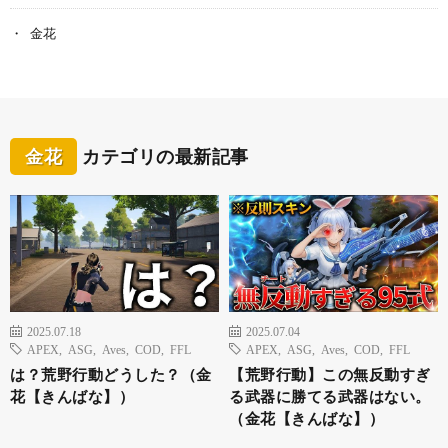
金花
金花
カテゴリの最新記事
2025.07.18
2025.07.04
APEX
,
ASG
,
Aves
,
COD
,
FFL
APEX
,
ASG
,
Aves
,
COD
,
FFL
は？荒野行動どうした？（金
【荒野行動】この無反動すぎ
花【きんばな】）
る武器に勝てる武器はない。
（金花【きんばな】）