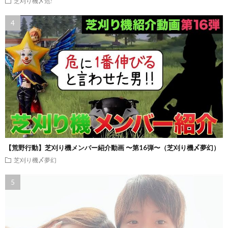
芝刈り機〆危!
【荒野行動】芝刈り機メンバー紹介動画 〜第16弾〜（芝刈り機〆夢幻）
芝刈り機〆夢幻