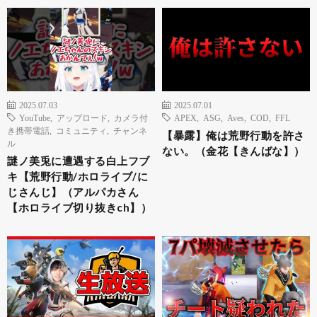
2025.07.03
2025.07.01
YouTube
,
アップロード
,
カメラ付
APEX
,
ASG
,
Aves
,
COD
,
FFL
き携帯電話
,
コミュニティ
,
チャンネ
【暴露】俺は荒野行動を許さ
ル
ない。（金花【きんばな】）
謎ノ美兎に遭遇する白上フブ
キ【荒野行動/ホロライブ/に
じさんじ】（アルパカさん
【ホロライブ切り抜きch】）