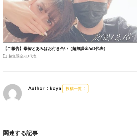
【ご報告】拳智とあみはお付き合い（超無課金/αD代表）
超無課金/αD代表
Author：koya
投稿一覧
関連する記事