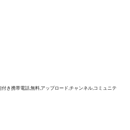
能付き携帯電話,無料,アップロード,チャンネル,コミュニテ