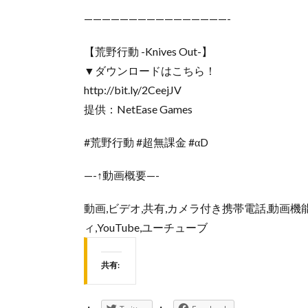
————————————————-
【荒野行動 -Knives Out-】
▼ダウンロードはこちら！
http://bit.ly/2CeejJV
提供：NetEase Games
#荒野行動 #超無課金 #αD
—-↑動画概要—-
動画,ビデオ,共有,カメラ付き携帯電話,動画機
ィ,YouTube,ユーチューブ
共有: