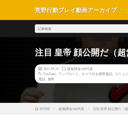
荒野行動プレイ動画アーカイブ
ゲー
注目 皇帝 顔公開だ（超
2021.09.24
超無課金/αD代表
YouTube
,
アップロード
,
カメラ付き携帯電話
,
コミュ
電話
,
無料
超無課金/αD代表
注目 皇帝 顔公開だ（超
HOME