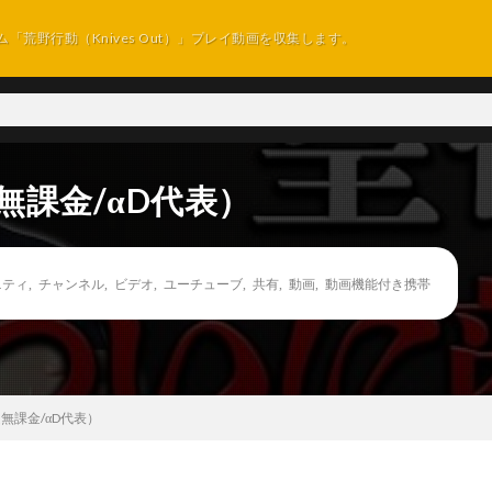
ム「荒野行動（Knives Out）」プレイ動画を収集します。
無課金/αD代表）
ニティ
,
チャンネル
,
ビデオ
,
ユーチューブ
,
共有
,
動画
,
動画機能付き携帯
無課金/αD代表）