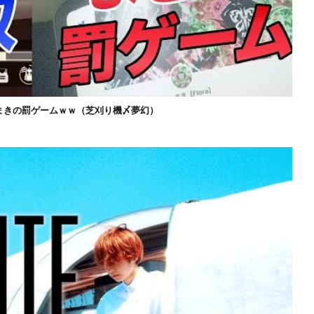
まきの罰ゲームｗｗ（芝刈り機〆夢幻）