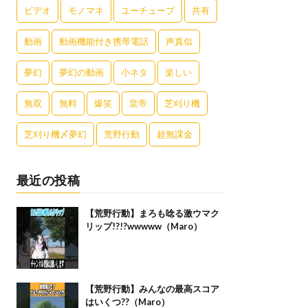
ビデオ
モノマネ
ユーチューブ
共有
動画
動画機能付き携帯電話
声真似
夢幻
夢幻の動画
小ネタ
楽しい
無双
無料
爆笑
皇帝
芝刈り機
芝刈り機〆夢幻
荒野行動
超無課金
最近の投稿
【荒野行動】まろも唸る激ウマク
リップ!?!?wwwww（Maro）
【荒野行動】みんなの最高スコア
はいくつ??（Maro）