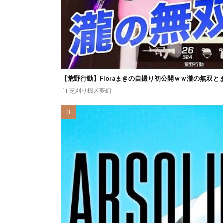
【荒野行動】Floraまきの自撮り初公開ｗｗ瀧の無双と
芝刈り機〆夢幻