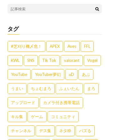
タグ
#芝刈り機〆危！
APEX
Aves
FFL
KWL
SNS
Tik Tok
valorant
Vogel
YouTube
YouTuber夢幻
αD
あぶ
うまい
ちょむまろ
ふぇいたん
まろ
アップロード
カメラ付き携帯電話
キル集
ゲーム
コミュニティ
チャンネル
デス集
ネタ枠
バズる