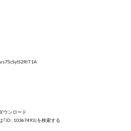
Ars75cSyIS2RIT1A
m」をダウンロード
D : 10367493｣を検索する