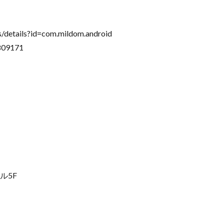
/details?id=com.mildom.android
809171
ル5F