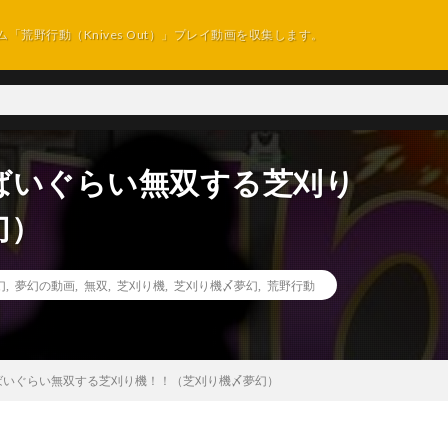
ム「荒野行動（Knives Out）」プレイ動画を収集します。
ばいぐらい無双する芝刈り
幻）
幻
,
夢幻の動画
,
無双
,
芝刈り機
,
芝刈り機〆夢幻
,
荒野行動
ばいぐらい無双する芝刈り機！！（芝刈り機〆夢幻）