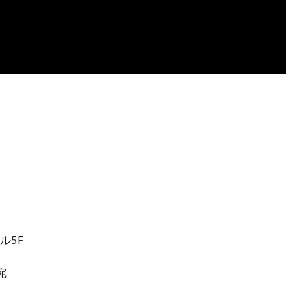
ル5F
宛