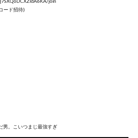
3Q7SXQoDCXZldA6KA/join
コード招待)
だ男。こいつまじ最強すぎ