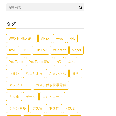
タグ
#芝刈り機〆危！
APEX
Aves
FFL
KWL
SNS
Tik Tok
valorant
Vogel
YouTube
YouTuber夢幻
αD
あぶ
うまい
ちょむまろ
ふぇいたん
まろ
アップロード
カメラ付き携帯電話
キル集
ゲーム
コミュニティ
チャンネル
デス集
ネタ枠
バズる