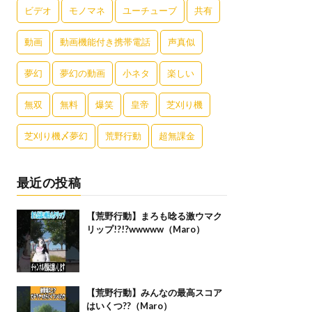
ビデオ
モノマネ
ユーチューブ
共有
動画
動画機能付き携帯電話
声真似
夢幻
夢幻の動画
小ネタ
楽しい
無双
無料
爆笑
皇帝
芝刈り機
芝刈り機〆夢幻
荒野行動
超無課金
最近の投稿
【荒野行動】まろも唸る激ウマク
リップ!?!?wwwww（Maro）
【荒野行動】みんなの最高スコア
はいくつ??（Maro）