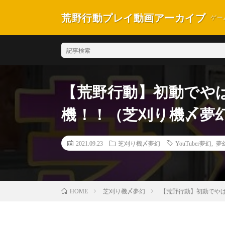
荒野行動プレイ動画アーカイブ
ゲー
【荒野行動】初動でや
機！！（芝刈り機〆夢
2021.09.23
芝刈り機〆夢幻
YouTuber夢幻
,
夢
芝刈り機〆夢幻
【荒野行動】初動でや
HOME