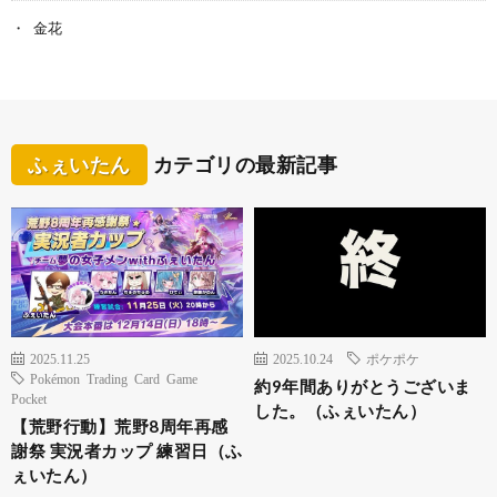
金花
ふぇいたん
カテゴリの最新記事
2025.11.25
2025.10.24
ポケポケ
Pokémon Trading Card Game
約9年間ありがとうございま
Pocket
した。（ふぇいたん）
【荒野行動】荒野8周年再感
謝祭 実況者カップ 練習日（ふ
ぇいたん）