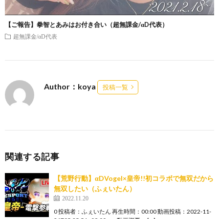
【ご報告】拳智とあみはお付き合い（超無課金/αD代表）
超無課金/αD代表
Author：koya
投稿一覧
関連する記事
【荒野行動】αDVogel×皇帝!!初コラボで無双だから
無双したい（ふぇいたん）
2022.11.20
0 投稿者：ふぇいたん 再生時間：00:00 動画投稿：2022-11-