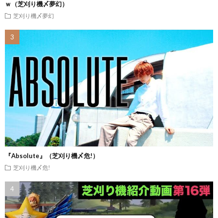
ｗ（芝刈り機〆夢幻）
芝刈り機〆夢幻
『Absolute』（芝刈り機〆危!）
芝刈り機〆危!