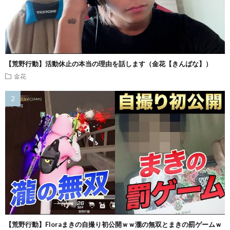
【荒野行動】活動休止の本当の理由を話します（金花【きんばな】）
金花
【荒野行動】Floraまきの自撮り初公開ｗｗ瀧の無双とまきの罰ゲームｗ