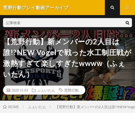
荒野行動プレイ動画アーカイブ
【荒野行動】新メンバーの2人目は
誰!?NEW Vogelで戦った水工制圧戦が
激熱すぎて楽しすぎたwwww（ふぇ
いたん）
2020.11.03
ふぇいたん
荒野行動
ふぇいたん
【荒野行動】新メンバーの2人目は誰!?NEW V
HOME