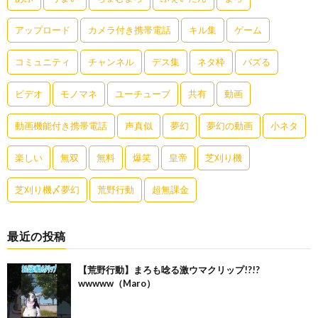
アップロード
カメラ付き携帯電話
キル集
ゲーム
コミュニティ
チャンネル
デス集
ネタ枠
バズる
ビデオ
モノマネ
ユーチューブ
共有
動画
動画機能付き携帯電話
声真似
夢幻
夢幻の動画
小ネタ
楽しい
無双
無料
爆笑
皇帝
芝刈り機
芝刈り機〆夢幻
荒野行動
超無課金
最近の投稿
【荒野行動】まろも唸る激ウマクリップ!?!?
wwwww（Maro）