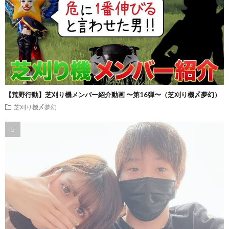
【荒野行動】芝刈り機メンバー紹介動画 〜第16弾〜（芝刈り機〆夢幻）
芝刈り機〆夢幻