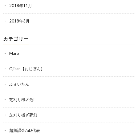
2018年11月
2018年3月
カテゴリー
Maro
Ojisan【おじぽん】
ふぇいたん
芝刈り機〆危!
芝刈り機〆夢幻
超無課金/αD代表