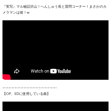
『実写』マル秘話沢山！へんしゅう長と質問コーナー！まさかのカ
メラマンは彼！w
——————————————————-
【OP、EDに使用している曲】