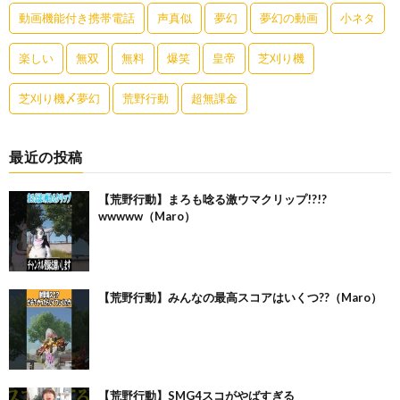
動画機能付き携帯電話
声真似
夢幻
夢幻の動画
小ネタ
楽しい
無双
無料
爆笑
皇帝
芝刈り機
芝刈り機〆夢幻
荒野行動
超無課金
最近の投稿
【荒野行動】まろも唸る激ウマクリップ!?!?
wwwww（Maro）
【荒野行動】みんなの最高スコアはいくつ??（Maro）
【荒野行動】SMG4スコがやばすぎる