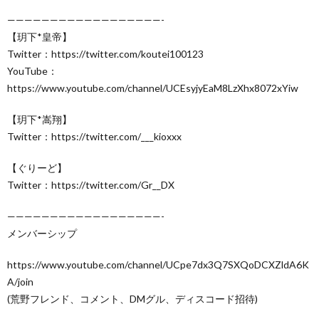
——————————————————-
【玥下*皇帝】
Twitter：https://twitter.com/koutei100123
YouTube：
https://www.youtube.com/channel/UCEsyjyEaM8LzXhx8072xYiw
【玥下*嵩翔】
Twitter：https://twitter.com/___kioxxx
【ぐりーど】
Twitter：https://twitter.com/Gr__DX
——————————————————-
メンバーシップ
https://www.youtube.com/channel/UCpe7dx3Q7SXQoDCXZldA6K
A/join
(荒野フレンド、コメント、DMグル、ディスコード招待)