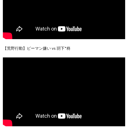
【荒野行動】ピーマン嫌い vs 玥下*柊