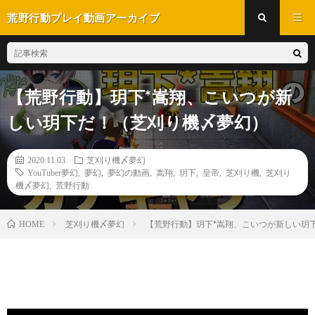
荒野行動プレイ動画アーカイブ
【荒野行動】玥下*嵩翔、こいつが新
しい玥下だ！（芝刈り機〆夢幻）
2020.11.03
芝刈り機〆夢幻
YouTuber夢幻
,
夢幻
,
夢幻の動画
,
嵩翔
,
玥下
,
皇帝
,
芝刈り機
,
芝刈り
機〆夢幻
,
荒野行動
芝刈り機〆夢幻
【荒野行動】玥下*嵩翔、こいつが新しい玥
HOME