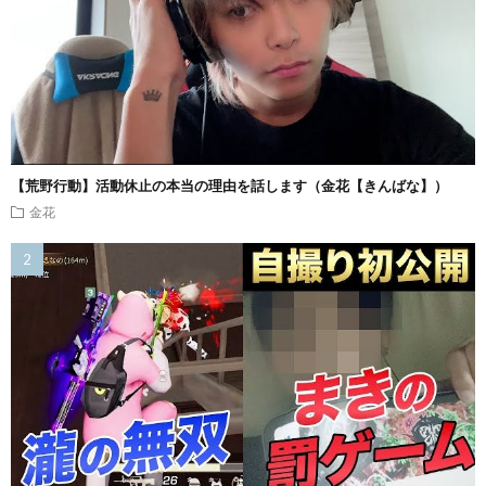
【荒野行動】活動休止の本当の理由を話します（金花【きんばな】）
金花