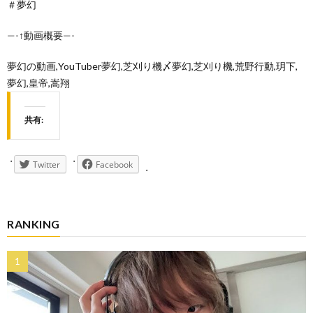
＃夢幻
—-↑動画概要—-
夢幻の動画,YouTuber夢幻,芝刈り機〆夢幻,芝刈り機,荒野行動,玥下,
夢幻,皇帝,嵩翔
共有:
Twitter
Facebook
RANKING