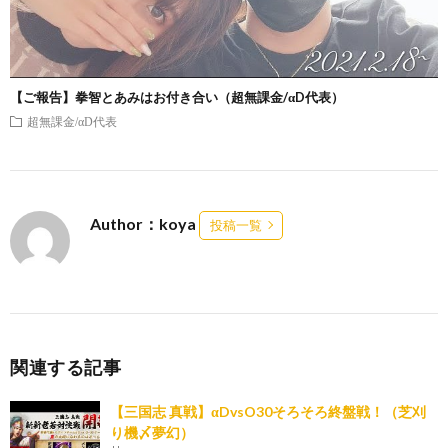
【ご報告】拳智とあみはお付き合い（超無課金/αD代表）
超無課金/αD代表
Author：koya
投稿一覧
関連する記事
【三国志 真戦】αDvsO30そろそろ終盤戦！（芝刈
り機〆夢幻）