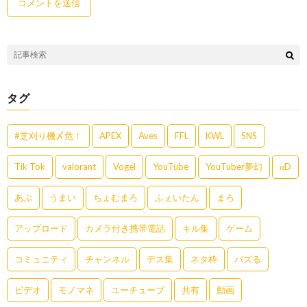
タグ
#芝刈り機〆危！
APEX
Aves
FFL
KWL
SNS
Tik Tok
valorant
Vogel
YouTube
YouTuber夢幻
αD
あぶ
うまい
ちょむまろ
ふぇいたん
まろ
アップロード
カメラ付き携帯電話
キル集
ゲーム
コミュニティ
チャンネル
デス集
ネタ枠
バズる
ビデオ
モノマネ
ユーチューブ
共有
動画