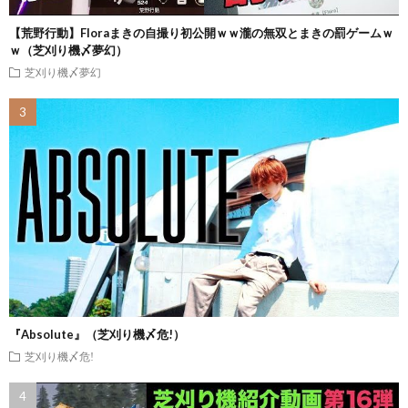
【荒野行動】Floraまきの自撮り初公開ｗｗ瀧の無双とまきの罰ゲームｗ
ｗ（芝刈り機〆夢幻）
芝刈り機〆夢幻
『Absolute』（芝刈り機〆危!）
芝刈り機〆危!