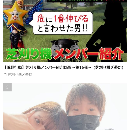
【荒野行動】芝刈り機メンバー紹介動画 〜第16弾〜（芝刈り機〆夢幻）
芝刈り機〆夢幻