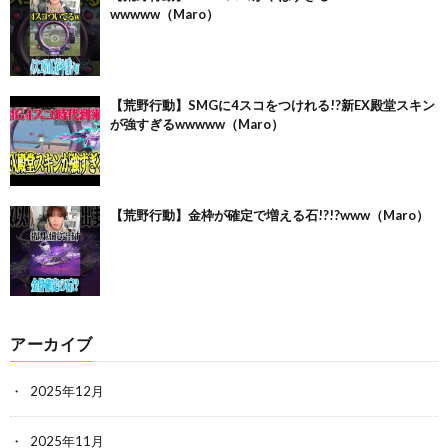
wwwww（Maro）
【荒野行動】SMGに4スコをつけれる!?新EX殿堂スキン
が強すぎるwwwww（Maro）
【荒野行動】金枠が確定で増える石!?!?www（Maro）
アーカイブ
2025年12月
2025年11月