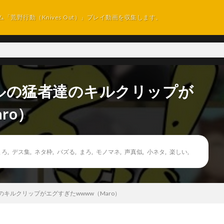
ム「荒野行動（Knives Out）」プレイ動画を収集します。
ルの猛者達のキルクリップが
ro）
まろ
,
デス集
,
ネタ枠
,
バズる
,
まろ
,
モノマネ
,
声真似
,
小ネタ
,
楽しい
,
キルクリップがエグすぎたwwww（Maro）