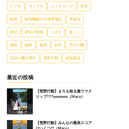
ビデオ
モノマネ
ユーチューブ
共有
動画
動画機能付き携帯電話
声真似
夢幻
夢幻の動画
小ネタ
楽しい
無双
無料
爆笑
皇帝
芝刈り機
芝刈り機〆夢幻
荒野行動
超無課金
最近の投稿
【荒野行動】まろも唸る激ウマク
リップ!?!?wwwww（Maro）
【荒野行動】みんなの最高スコア
はいくつ??（Maro）