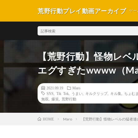
荒野行動プレイ動画アーカイブ
ゲー
【荒野行動】怪物レベ
エグすぎたwwww（Ma
2021.09.19
Maro
SNS
,
Tik Tok
,
うまい
,
キルクリップ
,
キル集
,
ちょむ
無双
,
爆笑
,
荒野行動
Maro
【荒野行動】怪物レベルの猛者達の
HOME