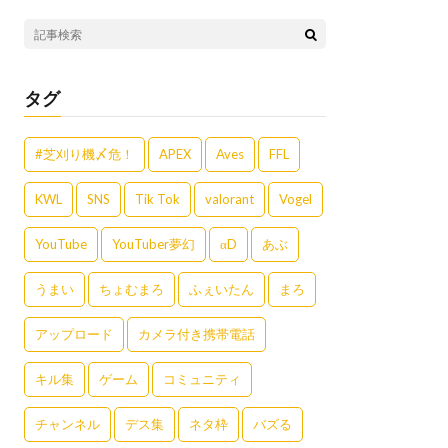
タグ
#芝刈り機〆危！
APEX
Aves
FFL
KWL
SNS
Tik Tok
valorant
Vogel
YouTube
YouTuber夢幻
αD
あぶ
うまい
ちょむまろ
ふぇいたん
まろ
アップロード
カメラ付き携帯電話
キル集
ゲーム
コミュニティ
チャンネル
デス集
ネタ枠
バズる