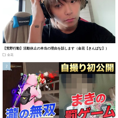
【荒野行動】活動休止の本当の理由を話します（金花【きんばな】）
金花