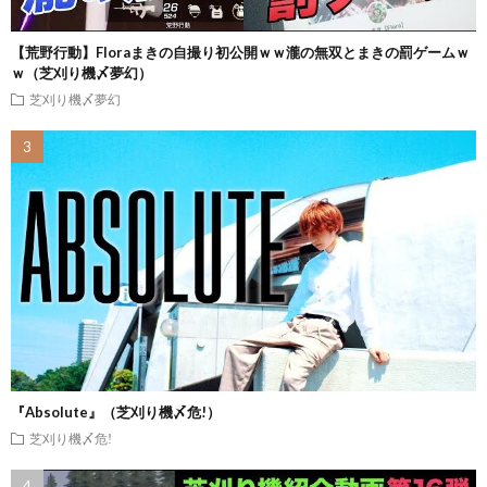
【荒野行動】Floraまきの自撮り初公開ｗｗ瀧の無双とまきの罰ゲームｗ
ｗ（芝刈り機〆夢幻）
芝刈り機〆夢幻
『Absolute』（芝刈り機〆危!）
芝刈り機〆危!