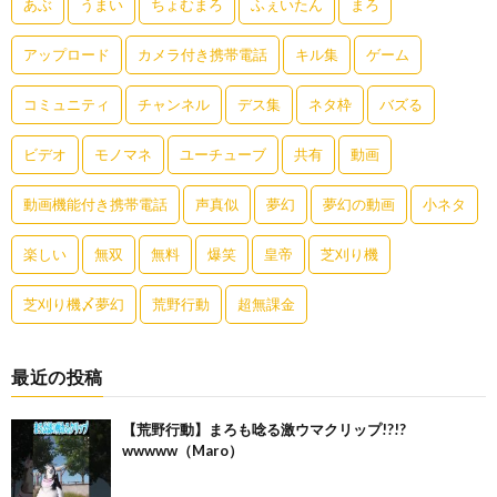
あぶ
うまい
ちょむまろ
ふぇいたん
まろ
アップロード
カメラ付き携帯電話
キル集
ゲーム
コミュニティ
チャンネル
デス集
ネタ枠
バズる
ビデオ
モノマネ
ユーチューブ
共有
動画
動画機能付き携帯電話
声真似
夢幻
夢幻の動画
小ネタ
楽しい
無双
無料
爆笑
皇帝
芝刈り機
芝刈り機〆夢幻
荒野行動
超無課金
最近の投稿
【荒野行動】まろも唸る激ウマクリップ!?!?
wwwww（Maro）