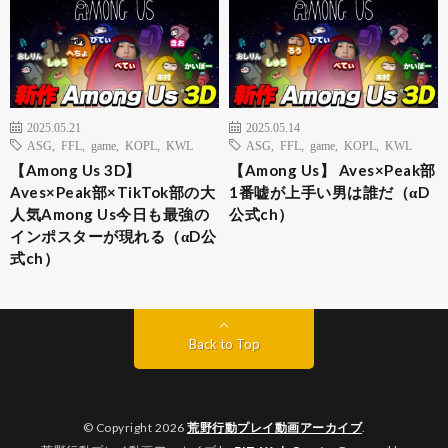
2025.05.21
2025.05.14
ASG
,
FFL
,
game
,
KOPL
,
KWL
ASG
,
FFL
,
game
,
KOPL
,
KWL
【Among Us 3D】
【Among Us】 Aves×Peak部
Aves×Peak部×TikTok部の大
1番嘘が上手い男は誰だ（αD
人気Among Us今日も最強の
公式ch）
インポスターが現れる（αD公
式ch）
Back to Top
© Copyright 2026
荒野行動プレイ動画アーカイブ
.