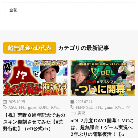
金花
超無課金/αD代表
カテゴリの最新記事
2025.10.25
2025.07.21
ASG
,
FFL
,
game
,
KOPL
,
KWL
FENNNEL
,
FFL
,
game
,
KWL
,
ゲ
ーム実況
【祝】荒野８周年記念であの
αDL 7月度 DAY1開幕！MCに
スキン復刻させてみた【#荒
は、超無課金！ゲーム実況へ
野行動】（αD公式ch）
2年ぶりの電撃復活！【α