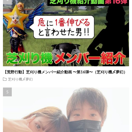
【荒野行動】芝刈り機メンバー紹介動画 〜第16弾〜（芝刈り機〆夢幻）
芝刈り機〆夢幻