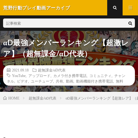
荒野行動プレイ動画アーカイブ
αD最強メンバーランキング【超激レ
ア】（超無課金/αD代表）
2021.09.18
超無課金/αD代表
YouTube
,
アップロード
,
カメラ付き携帯電話
,
コミュニティ
,
チャン
ネル
,
ビデオ
,
ユーチューブ
,
共有
,
動画
,
動画機能付き携帯電話
,
無料
超無課金/αD代表
αD最強メンバーランキング【超激レア】（超
HOME