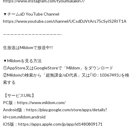
https://www.instagram.com/tyoumukakin7/
▼チームαD YouTube Channel
https://www.youtube.com/channel/UCsdDzVtArs75cSyIS2RIT1A
————————————————-
生放送はMildomで放送中!!
▼Mildomを見る方法
①AppStore又はGoogleStoreで「Mildom」をダウンロード
②Mildomの検索から「超無課金/αD代表」又は｢ID : 10367493｣を検
索する
【サービスURL】
PC版：https://www.mildom.com/
Android版：https://play.google.com/store/apps/details?
id=com.mildom.android
iOS版：https://apps.apple.com/jp/app/id1480809171