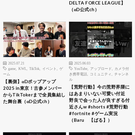
DELTA FORCE LEAGUE】
（αD公式ch）
2025.07.21
2025.06.03
game
,
KWL
,
TikTok
,
イベント
,
ゲ
YouTube
,
アップロード
,
カメラ付
ーム
き携帯電話
,
コミュニティ
,
チャンネ
ル
【裏側】αDポップアップ
【荒野行動】今の荒野界隈に
2025 in東京！古参メンバー
はあまりいない可愛い付近
からTikTokerまで全員集結し
野良で会った人が良すぎる付
た舞台裏（αD公式ch）
近さんw #shorts #荒野行動
#fortnite #ゲーム実況
（Baru 【ばる】）