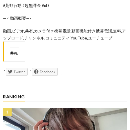
#荒野行動 #超無課金 #αD
—-↑動画概要—-
動画,ビデオ,共有,カメラ付き携帯電話,動画機能付き携帯電話,無料,ア
ップロード,チャンネル,コミュニティ,YouTube,ユーチューブ
共有:
Twitter
Facebook
RANKING