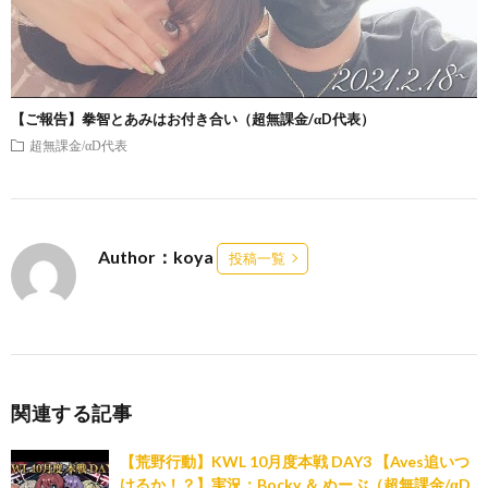
【ご報告】拳智とあみはお付き合い（超無課金/αD代表）
超無課金/αD代表
Author：koya
投稿一覧
関連する記事
【荒野行動】KWL 10月度本戦 DAY3 【Aves追いつ
けるか！？】実況：Bocky ＆ ぬーぶ（超無課金/αD