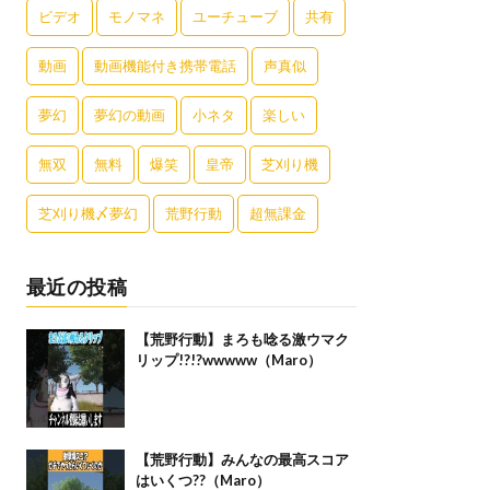
ビデオ
モノマネ
ユーチューブ
共有
動画
動画機能付き携帯電話
声真似
夢幻
夢幻の動画
小ネタ
楽しい
無双
無料
爆笑
皇帝
芝刈り機
芝刈り機〆夢幻
荒野行動
超無課金
最近の投稿
【荒野行動】まろも唸る激ウマク
リップ!?!?wwwww（Maro）
【荒野行動】みんなの最高スコア
はいくつ??（Maro）