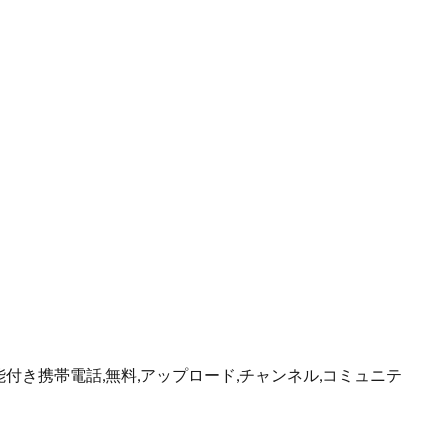
能付き携帯電話,無料,アップロード,チャンネル,コミュニテ