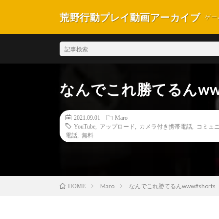
荒野行動プレイ動画アーカイブ
ゲー
なんでこれ勝てるんwww#
2021.09.01
Maro
YouTube
,
アップロード
,
カメラ付き携帯電話
,
コミュ
電話
,
無料
Maro
なんでこれ勝てるんwww#shorts（
HOME