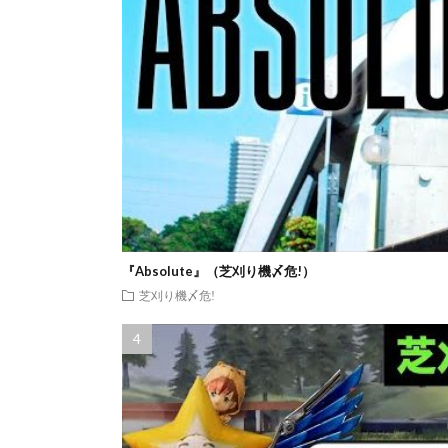
『Absolute』（芝刈り機〆危!）
芝刈り機〆危!