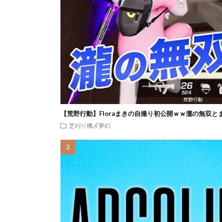
【荒野行動】Floraまきの自撮り初公開ｗｗ瀧の無双と
芝刈り機〆夢幻