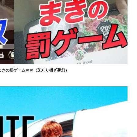
まきの罰ゲームｗｗ（芝刈り機〆夢幻）