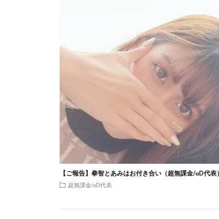
【ご報告】拳智とあみはお付き合い（超無課金/αD代表
超無課金/αD代表