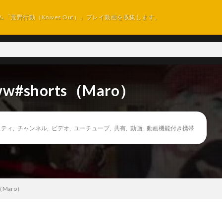
ム「荒野行動（Knives Out）」プレイ動画を収集します。
shorts（Maro）
ニティ
,
チャンネル
,
ビデオ
,
ユーチューブ
,
共有
,
動画
,
動画機能付き携帯
Maro）