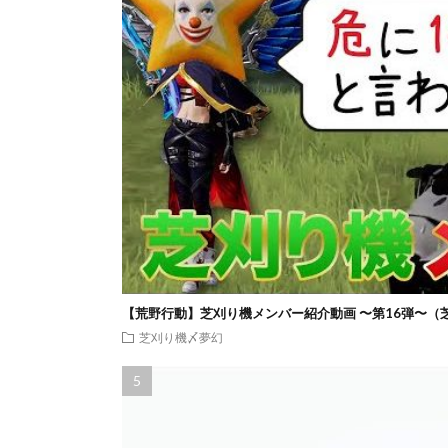
【荒野行動】芝刈り機メンバー紹介動画 〜第16弾〜（
芝刈り機〆夢幻