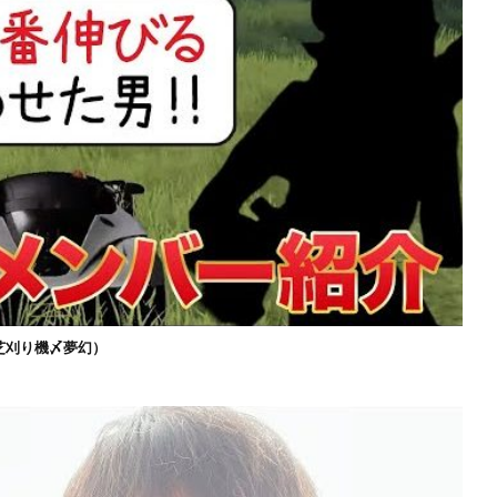
芝刈り機〆夢幻）