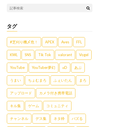
タグ
#芝刈り機〆危！
APEX
Aves
FFL
KWL
SNS
Tik Tok
valorant
Vogel
YouTube
YouTuber夢幻
αD
あぶ
うまい
ちょむまろ
ふぇいたん
まろ
アップロード
カメラ付き携帯電話
キル集
ゲーム
コミュニティ
チャンネル
デス集
ネタ枠
バズる