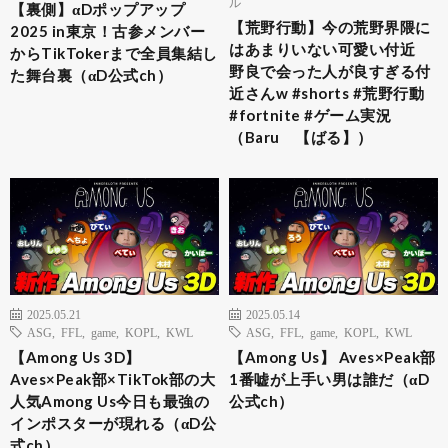
ル
【裏側】αDポップアップ
【荒野行動】今の荒野界隈に
2025 in東京！古参メンバー
はあまりいない可愛い付近
からTikTokerまで全員集結し
野良で会った人が良すぎる付
た舞台裏（αD公式ch）
近さんw #shorts #荒野行動
#fortnite #ゲーム実況
（Baru 【ばる】）
2025.05.21
2025.05.14
ASG
,
FFL
,
game
,
KOPL
,
KWL
ASG
,
FFL
,
game
,
KOPL
,
KWL
【Among Us 3D】
【Among Us】 Aves×Peak部
Aves×Peak部×TikTok部の大
1番嘘が上手い男は誰だ（αD
人気Among Us今日も最強の
公式ch）
インポスターが現れる（αD公
式ch）