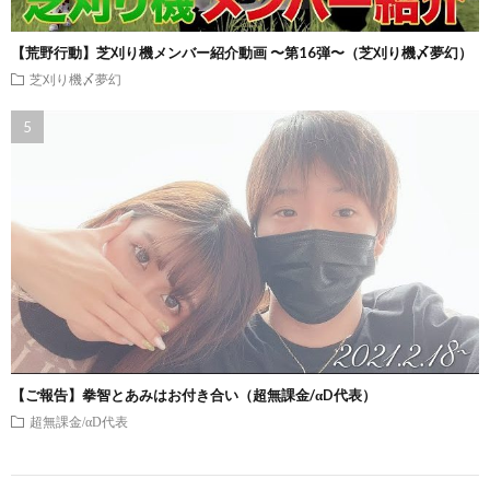
【荒野行動】芝刈り機メンバー紹介動画 〜第16弾〜（芝刈り機〆夢幻）
芝刈り機〆夢幻
【ご報告】拳智とあみはお付き合い（超無課金/αD代表）
超無課金/αD代表