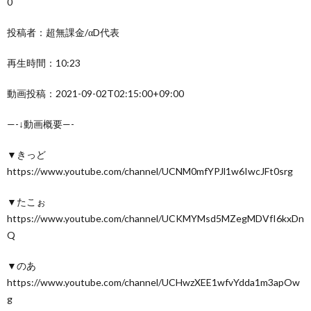
0
投稿者：超無課金/αD代表
再生時間：10:23
動画投稿：2021-09-02T02:15:00+09:00
—-↓動画概要—-
▼きっど
https://www.youtube.com/channel/UCNM0mfYPJl1w6IwcJFt0srg
▼たこぉ
https://www.youtube.com/channel/UCKMYMsd5MZegMDVfI6kxDn
Q
▼のあ
https://www.youtube.com/channel/UCHwzXEE1wfvYdda1m3apOw
g