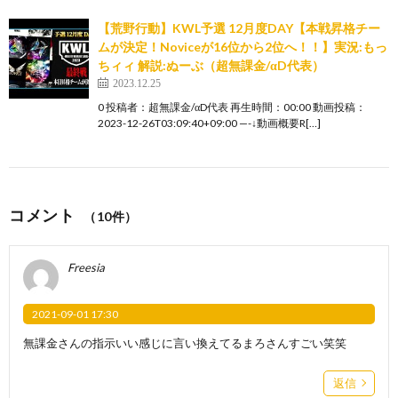
【荒野行動】KWL予選 12月度DAY【本戦昇格チー
ムが決定！Noviceが16位から2位へ！！】実況:もっ
ちィィ 解説:ぬーぶ（超無課金/αD代表）
2023.12.25
0 投稿者：超無課金/αD代表 再生時間：00:00 動画投稿：
2023-12-26T03:09:40+09:00 —-↓動画概要R[…]
コメント
（10件）
Freesia
2021-09-01 17:30
無課金さんの指示いい感じに言い換えてるまろさんすごい笑笑
返信