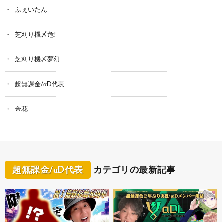
ふぇいたん
芝刈り機〆危!
芝刈り機〆夢幻
超無課金/αD代表
金花
超無課金/αD代表
カテゴリの最新記事