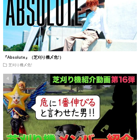
『Absolute』（芝刈り機〆危!）
芝刈り機〆危!