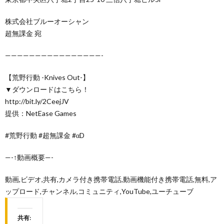
株式会社ブルーオーシャン
超無課金 宛
————————————————-
【荒野行動 -Knives Out-】
▼ダウンロードはこちら！
http://bit.ly/2CeejJV
提供：NetEase Games
#荒野行動 #超無課金 #αD
—-↑動画概要—-
動画,ビデオ,共有,カメラ付き携帯電話,動画機能付き携帯電話,無料,ア
ップロード,チャンネル,コミュニティ,YouTube,ユーチューブ
共有: