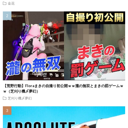
金花
【荒野行動】Floraまきの自撮り初公開ｗｗ瀧の無双とまきの罰ゲームｗ
ｗ（芝刈り機〆夢幻）
芝刈り機〆夢幻