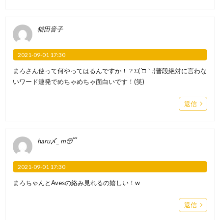
猫田音子
2021-09-01 17:30
まろさん使って何やってはるんですか！？Σ(´□｀;)普段絶対に言わな
いワード連発でめちゃめちゃ面白いです！(笑)
返信
haru〆_ m😴
2021-09-01 17:30
まろちゃんとAvesの絡み見れるの嬉しい！w
返信