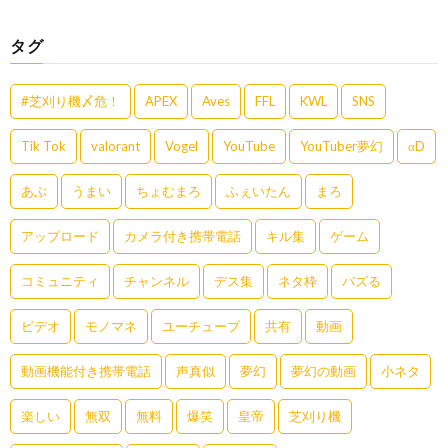
タグ
#芝刈り機〆危！
APEX
Aves
FFL
KWL
SNS
Tik Tok
valorant
Vogel
YouTube
YouTuber夢幻
αD
あぶ
うまい
ちょむまろ
ふぇいたん
まろ
アップロード
カメラ付き携帯電話
キル集
ゲーム
コミュニティ
チャンネル
デス集
ネタ枠
バズる
ビデオ
モノマネ
ユーチューブ
共有
動画
動画機能付き携帯電話
声真似
夢幻
夢幻の動画
小ネタ
楽しい
無双
無料
爆笑
皇帝
芝刈り機