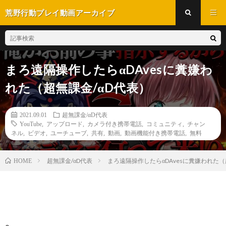
荒野行動プレイ動画アーカイブ
まろ遠隔操作したらαDAvesに糞嫌わ
れた（超無課金/αD代表）
2021.09.01
超無課金/αD代表
YouTube
,
アップロード
,
カメラ付き携帯電話
,
コミュニティ
,
チャン
ネル
,
ビデオ
,
ユーチューブ
,
共有
,
動画
,
動画機能付き携帯電話
,
無料
超無課金/αD代表
まろ遠隔操作したらαDAvesに糞嫌われた（
HOME