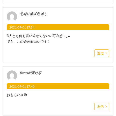
芝刈り機〆危 推し
2021-09-01 17:34
3人とも何も言い返せてないの可哀想‪ㅠ_ㅠ‬
でも、この企画面白いです！
返信
Ranzuki愛好家
2021-09-01 17:40
おもろいꉂꉂ😂
返信