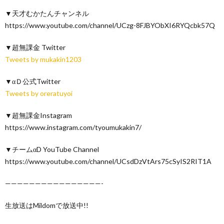
▼天才むかたんチャンネル
https://www.youtube.com/channel/UCzg-8FJBYObXI6RYQcbk57Q
▼超無課金 Twitter
Tweets by mukakin1203
▼αＤ公式Twitter
Tweets by oreratuyoi
▼超無課金Instagram
https://www.instagram.com/tyoumukakin7/
▼チームαD YouTube Channel
https://www.youtube.com/channel/UCsdDzVtArs75cSyIS2RIT1A
————————————————-
生放送はMildomで放送中!!