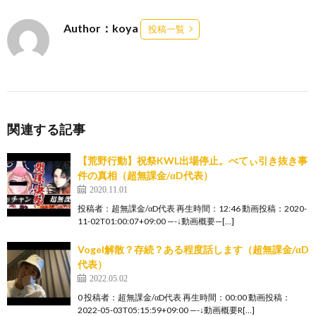
Author：koya
投稿一覧
関連する記事
【荒野行動】祝祭KWL出場停止。べてぃ引き抜き事
件の真相（超無課金/αD代表）
2020.11.01
投稿者：超無課金/αD代表 再生時間：12:46 動画投稿：2020-
11-02T01:00:07+09:00 —-↓動画概要—[…]
Vogel解散？存続？ある程度話します（超無課金/αD
代表）
2022.05.02
0 投稿者：超無課金/αD代表 再生時間：00:00 動画投稿：
2022-05-03T05:15:59+09:00 —-↓動画概要R[…]