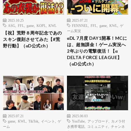
2025.10.25
2025.07.21
ASG
,
FFL
,
game
,
KOPL
,
KWL
FENNNEL
,
FFL
,
game
,
KWL
,
ゲ
ーム実況
【祝】荒野８周年記念であの
αDL 7月度 DAY1開幕！MCに
スキン復刻させてみた【#荒
は、超無課金！ゲーム実況へ
野行動】（αD公式ch）
2年ぶりの電撃復活！【α
DELTA FORCE LEAGUE】
（αD公式ch）
2025.07.21
2025.06.03
game
,
KWL
,
TikTok
,
イベント
,
ゲ
YouTube
,
アップロード
,
カメラ付
ーム
き携帯電話
,
コミュニティ
,
チャンネ