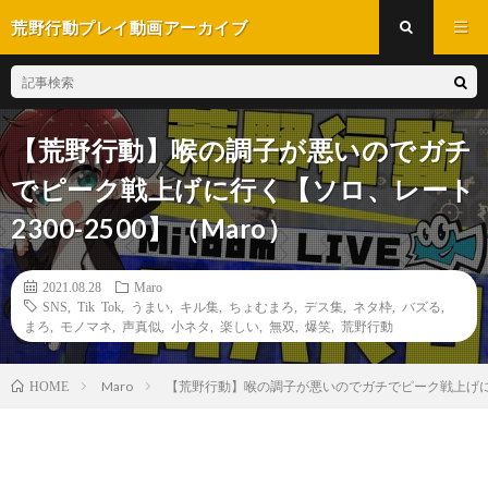
荒野行動プレイ動画アーカイブ
【荒野行動】喉の調子が悪いのでガチ
でピーク戦上げに行く【ソロ、レート
2300-2500】（Maro）
2021.08.28
Maro
SNS
,
Tik Tok
,
うまい
,
キル集
,
ちょむまろ
,
デス集
,
ネタ枠
,
バズる
,
まろ
,
モノマネ
,
声真似
,
小ネタ
,
楽しい
,
無双
,
爆笑
,
荒野行動
Maro
【荒野行動】喉の調子が悪いのでガチでピーク戦上げに行く
HOME