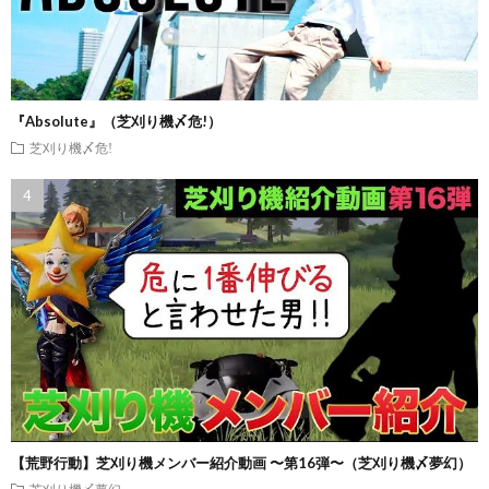
『Absolute』（芝刈り機〆危!）
芝刈り機〆危!
【荒野行動】芝刈り機メンバー紹介動画 〜第16弾〜（芝刈り機〆夢幻）
芝刈り機〆夢幻