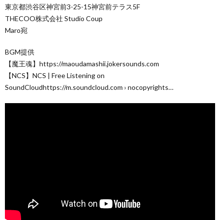
東京都渋谷区神宮前3-25-15神宮前テラス5F
THECOO株式会社 Studio Coup
Maro宛
BGM提供
【魔王魂】https://maoudamashii.jokersounds.com
【NCS】NCS | Free Listening on
SoundCloudhttps://m.soundcloud.com › nocopyrights…