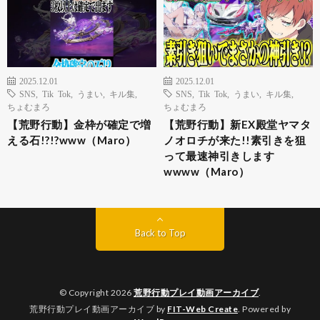
2025.12.01
2025.12.01
SNS
,
Tik Tok
,
うまい
,
キル集
,
SNS
,
Tik Tok
,
うまい
,
キル集
,
ちょむまろ
ちょむまろ
【荒野行動】金枠が確定で増
【荒野行動】新EX殿堂ヤマタ
える石!?!?www（Maro）
ノオロチが来た!!素引きを狙
って最速神引きします
wwww（Maro）
Back to Top
© Copyright 2026
荒野行動プレイ動画アーカイブ
.
荒野行動プレイ動画アーカイブ by
FIT-Web Create
. Powered by