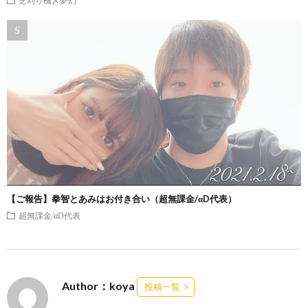
【ご報告】拳智とあみはお付き合い（超無課金/αD代表）
超無課金/αD代表
Author：koya
投稿一覧