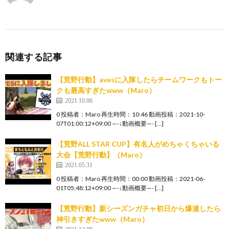
関連する記事
【荒野行動】avesに入隊したらチームワークもトー
クも最高すぎたwww（Maro）
2021.10.06
0 投稿者：Maro 再生時間：10:46 動画投稿：2021-10-
07T01:00:12+09:00 —-↓動画概要—- […]
【荒野ALL STAR CUP】有名人がめちゃくちゃいる
大会【荒野行動】（Maro）
2021.05.31
0 投稿者：Maro 再生時間：00:00 動画投稿：2021-06-
01T05:48:12+09:00 —-↓動画概要—- […]
【荒野行動】新シーズンガチャ初日から爆連したら
神引きすぎたwww（Maro）
2021.12.09