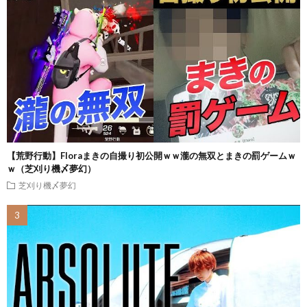
【荒野行動】Floraまきの自撮り初公開ｗｗ瀧の無双とまきの罰ゲームｗ
ｗ（芝刈り機〆夢幻）
芝刈り機〆夢幻