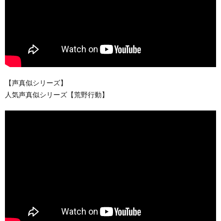
【声真似シリーズ】
人気声真似シリーズ【荒野行動】