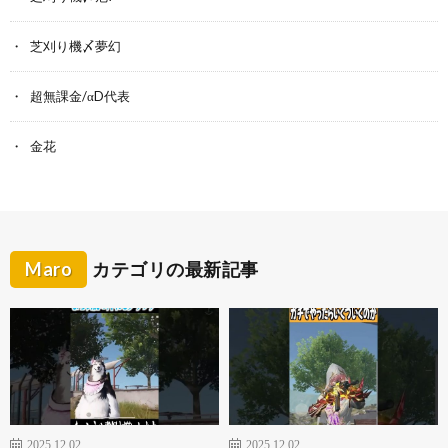
芝刈り機〆夢幻
超無課金/αD代表
金花
Maro
カテゴリの最新記事
2025.12.02
2025.12.02