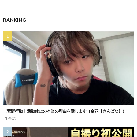
RANKING
【荒野行動】活動休止の本当の理由を話します（金花【きんばな】）
金花