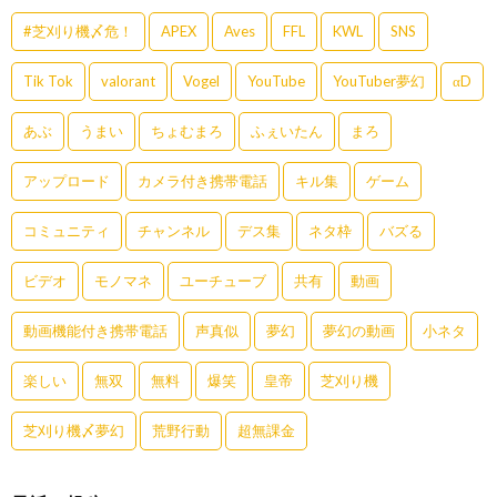
#芝刈り機〆危！
APEX
Aves
FFL
KWL
SNS
Tik Tok
valorant
Vogel
YouTube
YouTuber夢幻
αD
あぶ
うまい
ちょむまろ
ふぇいたん
まろ
アップロード
カメラ付き携帯電話
キル集
ゲーム
コミュニティ
チャンネル
デス集
ネタ枠
バズる
ビデオ
モノマネ
ユーチューブ
共有
動画
動画機能付き携帯電話
声真似
夢幻
夢幻の動画
小ネタ
楽しい
無双
無料
爆笑
皇帝
芝刈り機
芝刈り機〆夢幻
荒野行動
超無課金