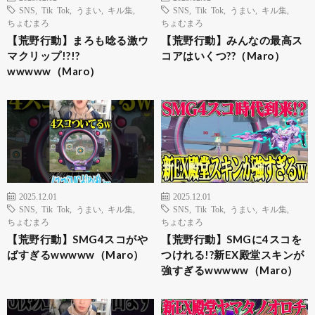
SNS
,
Tik Tok
,
うまい
,
キル集
,
SNS
,
Tik Tok
,
うまい
,
キル集
,
ちょむまろ
ちょむまろ
【荒野行動】まろも唸る激ウ
【荒野行動】みんなの最高ス
マクリップ!?!?
コアはいくつ??（Maro）
wwwww（Maro）
2025.12.01
2025.12.01
SNS
,
Tik Tok
,
うまい
,
キル集
,
SNS
,
Tik Tok
,
うまい
,
キル集
,
ちょむまろ
ちょむまろ
【荒野行動】SMG4スコがや
【荒野行動】SMGに4スコを
ばすぎるwwwww（Maro）
つけれる!?新EX殿堂スキンが
強すぎるwwwww（Maro）