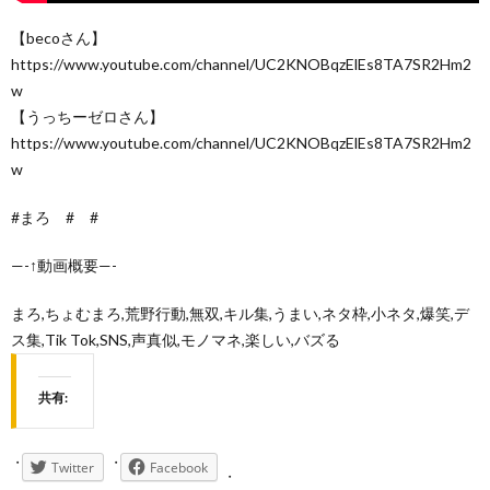
【becoさん】
https://www.youtube.com/channel/UC2KNOBqzElEs8TA7SR2Hm2
w
【うっちーゼロさん】
https://www.youtube.com/channel/UC2KNOBqzElEs8TA7SR2Hm2
w
#まろ # #
—-↑動画概要—-
まろ,ちょむまろ,荒野行動,無双,キル集,うまい,ネタ枠,小ネタ,爆笑,デ
ス集,Tik Tok,SNS,声真似,モノマネ,楽しい,バズる
共有:
Twitter
Facebook