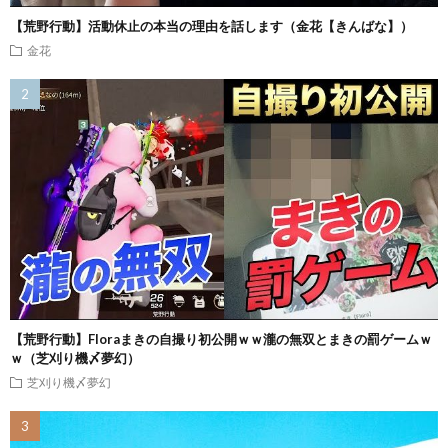
【荒野行動】活動休止の本当の理由を話します（金花【きんばな】）
金花
【荒野行動】Floraまきの自撮り初公開ｗｗ瀧の無双とまきの罰ゲームｗ
ｗ（芝刈り機〆夢幻）
芝刈り機〆夢幻