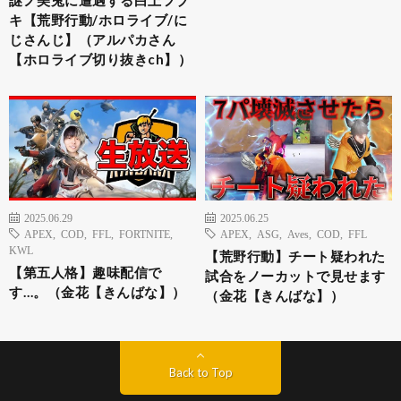
キ【荒野行動/ホロライブ/に
じさんじ】（アルパカさん
【ホロライブ切り抜きch】）
2025.06.29
2025.06.25
APEX
,
COD
,
FFL
,
FORTNITE
,
APEX
,
ASG
,
Aves
,
COD
,
FFL
KWL
【荒野行動】チート疑われた
【第五人格】趣味配信で
試合をノーカットで見せます
す…。（金花【きんばな】）
（金花【きんばな】）
Back to Top