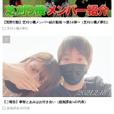
【荒野行動】芝刈り機メンバー紹介動画 〜第16弾〜（芝刈り機〆夢幻）
芝刈り機〆夢幻
【ご報告】拳智とあみはお付き合い（超無課金/αD代表）
超無課金/αD代表