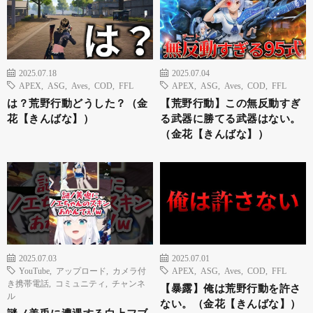
2025.07.18
2025.07.04
APEX
,
ASG
,
Aves
,
COD
,
FFL
APEX
,
ASG
,
Aves
,
COD
,
FFL
は？荒野行動どうした？（金
【荒野行動】この無反動すぎ
花【きんばな】）
る武器に勝てる武器はない。
（金花【きんばな】）
2025.07.03
2025.07.01
YouTube
,
アップロード
,
カメラ付
APEX
,
ASG
,
Aves
,
COD
,
FFL
き携帯電話
,
コミュニティ
,
チャンネ
【暴露】俺は荒野行動を許さ
ル
ない。（金花【きんばな】）
謎ノ美兎に遭遇する白上フブ