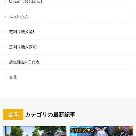
Ojisan【おじぽん】
ふぇいたん
芝刈り機〆危!
芝刈り機〆夢幻
超無課金/αD代表
金花
金花
カテゴリの最新記事