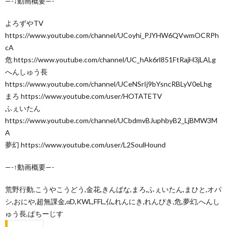
—-↓動画概要—-
よろずやTV
https://www.youtube.com/channel/UCoyhi_PJYHW6QVwmOCRPh
cA
危 https://www.youtube.com/channel/UC_hAk6rl851FtRajH3jLALg
へんしゅう長
https://www.youtube.com/channel/UCeNSrIj9bYsncRBLyV0eLhg
まろ https://www.youtube.com/user/HOTATETV
ふぇいたん
https://www.youtube.com/channel/UCbdmvBJuphbyB2_LjBMW3M
A
夢幻 https://www.youtube.com/user/L2SoulHound
—-↑動画概要—-
荒野行動,こうやこうどう,金花,きんばな,まろ,ふぇいたん,まひと,オパ
シ,おにや,超無課金,αD,KWL,FFL,仏,れんにき,れんぴき,危,夢幻,へんし
ゅう長,ぱちーじす