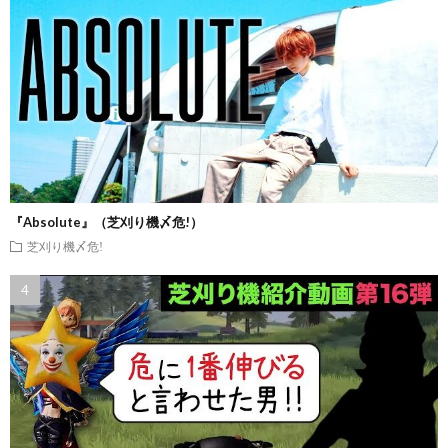
『Absolute』（芝刈り機〆危!）
芝刈り機〆危!