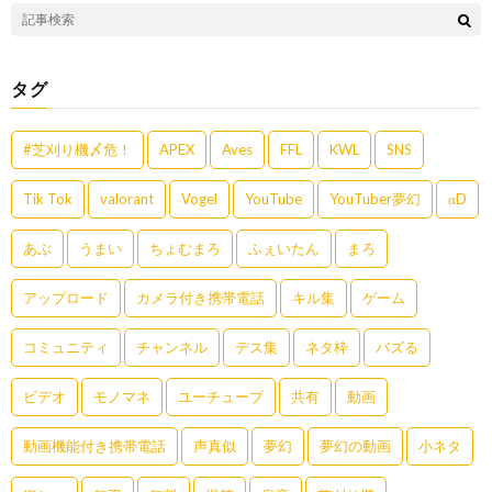
タグ
#芝刈り機〆危！
APEX
Aves
FFL
KWL
SNS
Tik Tok
valorant
Vogel
YouTube
YouTuber夢幻
αD
あぶ
うまい
ちょむまろ
ふぇいたん
まろ
アップロード
カメラ付き携帯電話
キル集
ゲーム
コミュニティ
チャンネル
デス集
ネタ枠
バズる
ビデオ
モノマネ
ユーチューブ
共有
動画
動画機能付き携帯電話
声真似
夢幻
夢幻の動画
小ネタ