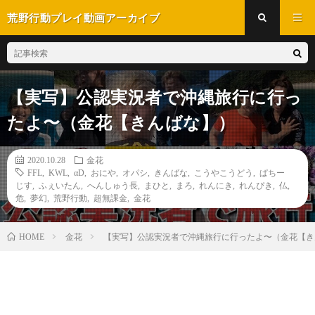
荒野行動プレイ動画アーカイブ
【実写】公認実況者で沖縄旅行に行っ
たよ〜（金花【きんばな】）
2020.10.28
金花
FFL
,
KWL
,
αD
,
おにや
,
オパシ
,
きんばな
,
こうやこうどう
,
ぱちー
じす
,
ふぇいたん
,
へんしゅう長
,
まひと
,
まろ
,
れんにき
,
れんぴき
,
仏
,
危
,
夢幻
,
荒野行動
,
超無課金
,
金花
金花
【実写】公認実況者で沖縄旅行に行ったよ〜（金花【き
HOME