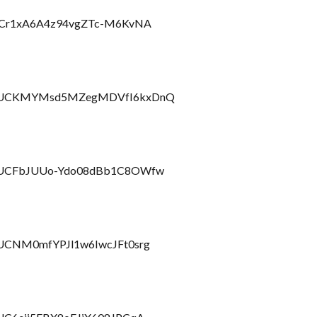
l/UCr1xA6A4z94vgZTc-M6KvNA
nel/UCKMYMsd5MZegMDVfI6kxDnQ
el/UCFbJUUo-Ydo08dBb1C8OWfw
l/UCNM0mfYPJl1w6IwcJFt0srg