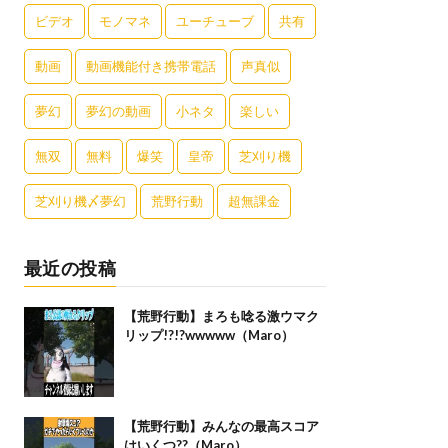
ビデオ
モノマネ
ユーチューブ
共有
動画
動画機能付き携帯電話
声真似
夢幻
夢幻の動画
小ネタ
楽しい
無双
無料
爆笑
皇帝
芝刈り機
芝刈り機〆夢幻
荒野行動
超無課金
最近の投稿
【荒野行動】まろも唸る激ウマク
リップ!?!?wwwww（Maro）
【荒野行動】みんなの最高スコア
はいくつ??（Maro）