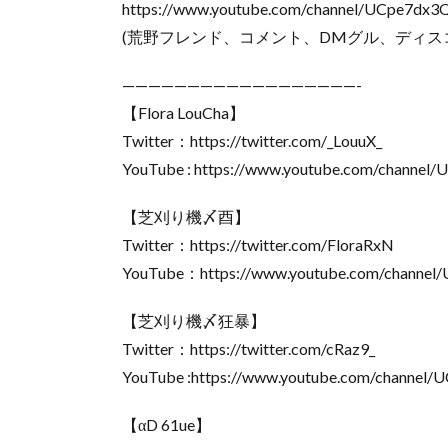
https://www.youtube.com/channel/UCpe7dx
(荒野フレンド、コメント、DMグル、ディス
——————————————————-
【Flora LouCha】
Twitter：https://twitter.com/_LouuX_
YouTube : https://www.youtube.com/channe
【芝刈り機〆酉】
Twitter：https://twitter.com/FloraRxN
YouTube：https://www.youtube.com/chann
【芝刈り機〆狂暴】
Twitter：https://twitter.com/cRaz9_
YouTube :https://www.youtube.com/chan
【αD 61ue】