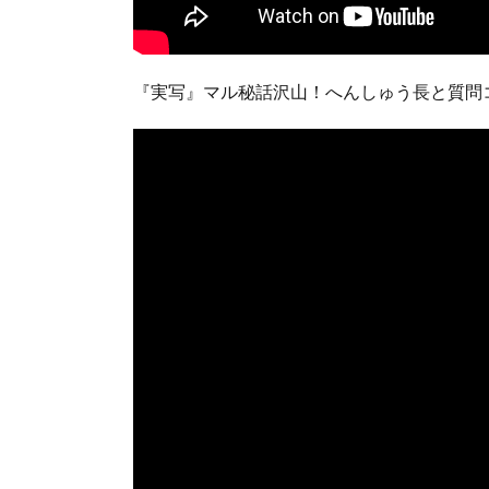
『実写』マル秘話沢山！へんしゅう長と質問