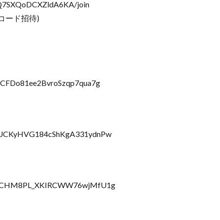
3Q7SXQoDCXZldA6KA/join
コード招待)
l/UCFDo81ee2BvroSzqp7qua7g
el/UCKyHVG184cShKgA331ydnPw
nel/UCHM8PL_XKIRCWW76wjMfU1g