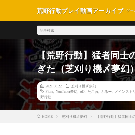
荒野行動プレイ動画アーカイブ
ゲー
【荒野行動】猛者同士
ぎた（芝刈り機〆夢幻
2021.08.22
芝刈り機〆夢幻
Flora
,
YouTuber夢幻
,
αD
,
たこぉ
,
ぶるー
,
メインスト
野行動
芝刈り機〆夢幻
【荒野行動】猛者同士
HOME