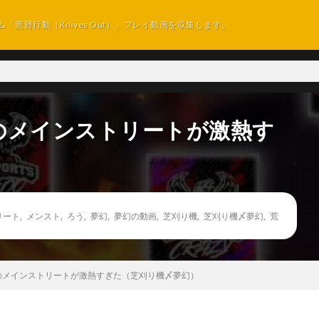
ム「荒野行動（Knives Out）」プレイ動画を収集します。
のメインストリートが激熱す
）
リート
,
メンスト
,
ろう
,
夢幻
,
夢幻の動画
,
芝刈り機
,
芝刈り機〆夢幻
,
荒
のメインストリートが激熱すぎた（芝刈り機〆夢幻）