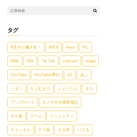
タグ
#芝刈り機〆危！
APEX
Aves
FFL
KWL
SNS
Tik Tok
valorant
Vogel
YouTube
YouTuber夢幻
αD
あぶ
うまい
ちょむまろ
ふぇいたん
まろ
アップロード
カメラ付き携帯電話
キル集
ゲーム
コミュニティ
チャンネル
デス集
ネタ枠
バズる