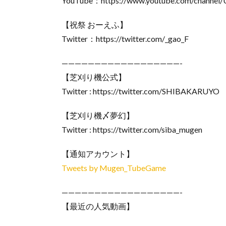
YouTube：https://www.youtube.com/channel
【祝祭 おーえふ】
Twitter：https://twitter.com/_gao_F
——————————————————-
【芝刈り機公式】
Twitter : https://twitter.com/SHIBAKARUYO
【芝刈り機〆夢幻】
Twitter : https://twitter.com/siba_mugen
【通知アカウント】
Tweets by Mugen_TubeGame
——————————————————-
【最近の人気動画】