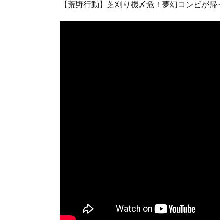
【荒野行動】芝刈り機〆危！夢幻コンビが帰