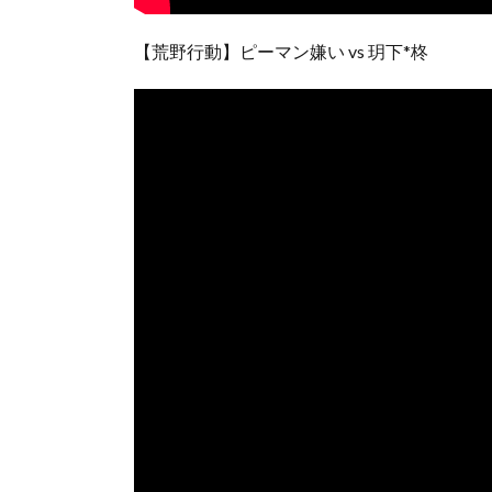
【荒野行動】ピーマン嫌い vs 玥下*柊