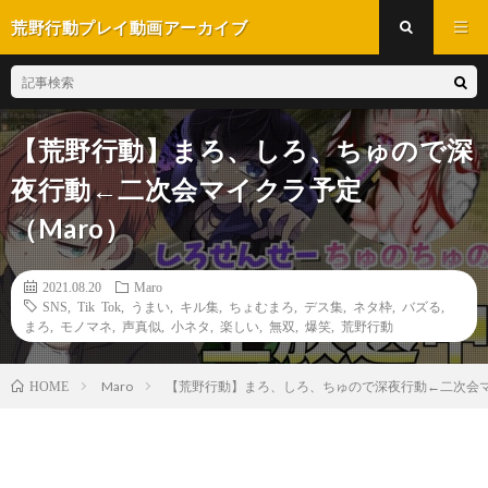
荒野行動プレイ動画アーカイブ
【荒野行動】まろ、しろ、ちゅので深
夜行動←二次会マイクラ予定
（Maro）
2021.08.20
Maro
SNS
,
Tik Tok
,
うまい
,
キル集
,
ちょむまろ
,
デス集
,
ネタ枠
,
バズる
,
まろ
,
モノマネ
,
声真似
,
小ネタ
,
楽しい
,
無双
,
爆笑
,
荒野行動
Maro
【荒野行動】まろ、しろ、ちゅので深夜行動←二次会マ
HOME