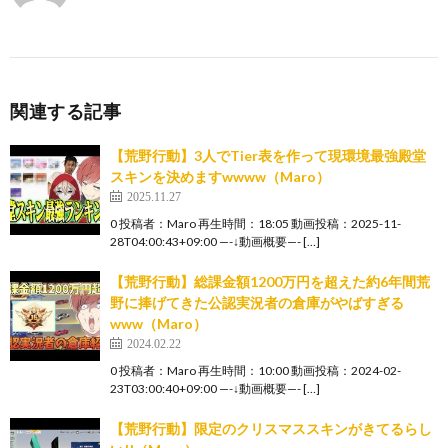
関連する記事
【荒野行動】3人でTier表を作って現環境最強殿堂
スキンを決めますwwww（Maro）
2025.11.27
0 投稿者：Maro 再生時間：18:05 動画投稿：2025-11-
28T04:00:43+09:00 —-↓動画概要—- […]
【荒野行動】総課金額1200万円を超えた約6年間荒
野に捧げてきた公認実況者の倉庫がやばすぎる
www（Maro）
2024.02.22
0 投稿者：Maro 再生時間：10:00 動画投稿：2024-02-
23T03:00:40+09:00 —-↓動画概要—- […]
【荒野行動】限定のクリスマススキンがきてるらし