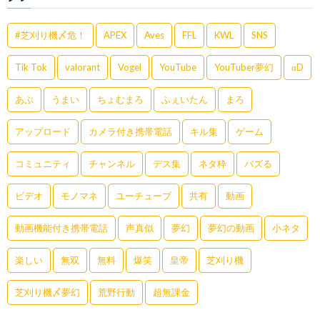
#芝刈り機〆危！
APEX
Aves
FFL
KWL
SNS
Tik Tok
valorant
Vogel
YouTube
YouTuber夢幻
αD
あぶ
うまい
ちょむまろ
ふぇいたん
まろ
アップロード
カメラ付き携帯電話
キル集
ゲーム
コミュニティ
チャンネル
デス集
ネタ枠
バズる
ビデオ
モノマネ
ユーチューブ
共有
動画
動画機能付き携帯電話
声真似
夢幻
夢幻の動画
小ネタ
楽しい
無双
無料
爆笑
皇帝
芝刈り機
芝刈り機〆夢幻
荒野行動
超無課金