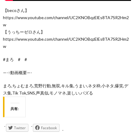
【becoさん】
https://www.youtube.com/channel/UC2KNOBqzElEs8TA7SR2Hm2
w
【うっちーゼロさん】
https://www.youtube.com/channel/UC2KNOBqzElEs8TA7SR2Hm2
w
#まろ # #
—-↑動画概要—-
まろ,ちょむまろ,荒野行動,無双,キル集,うまい,ネタ枠,小ネタ,爆笑,デ
ス集,Tik Tok,SNS,声真似,モノマネ,楽しい,バズる
共有:
Twitter
Facebook