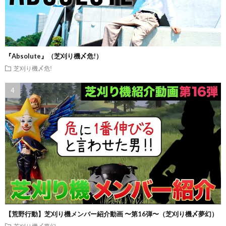
『Absolute』（芝刈り機〆危!）
芝刈り機〆危!
【荒野行動】芝刈り機メンバー紹介動画 〜第16弾〜（芝刈り機〆夢幻）
芝刈り機〆夢幻