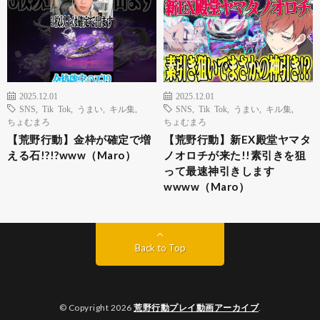
2025.12.01
2025.12.01
SNS
,
Tik Tok
,
うまい
,
キル集
,
SNS
,
Tik Tok
,
うまい
,
キル集
,
ちょむまろ
ちょむまろ
【荒野行動】金枠が確定で増
【荒野行動】新EX殿堂ヤマタ
える石!?!?www（Maro）
ノオロチが来た!!素引きを狙
って最速神引きします
wwww（Maro）
Back to Top
© Copyright 2026
荒野行動プレイ動画アーカイブ
.