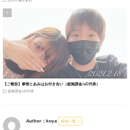
【ご報告】拳智とあみはお付き合い（超無課金/αD代表）
超無課金/αD代表
Author：koya
投稿一覧