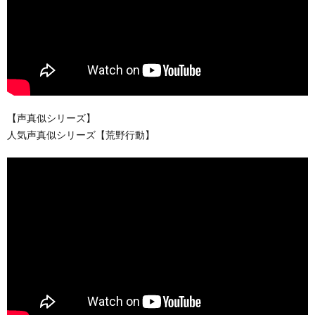
【声真似シリーズ】
人気声真似シリーズ【荒野行動】