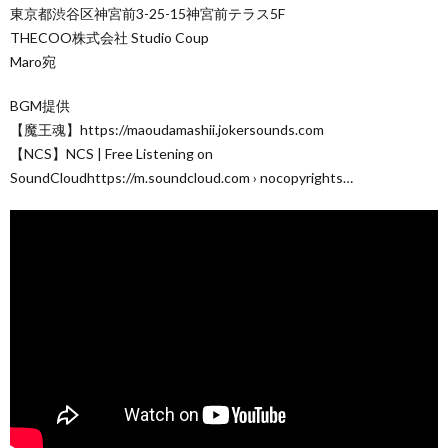
東京都渋谷区神宮前3-25-15神宮前テラス5F
THECOO株式会社 Studio Coup
Maro宛
BGM提供
【魔王魂】https://maoudamashii.jokersounds.com
【NCS】NCS | Free Listening on
SoundCloudhttps://m.soundcloud.com › nocopyrights…