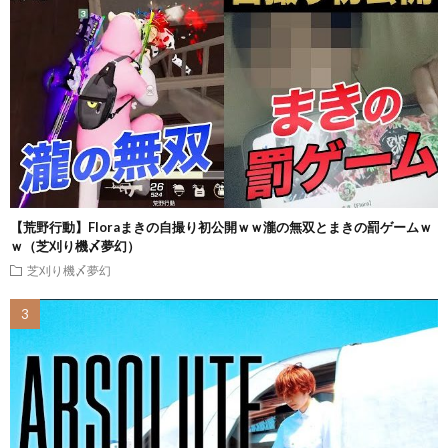
【荒野行動】Floraまきの自撮り初公開ｗｗ瀧の無双とまきの罰ゲームｗ
ｗ（芝刈り機〆夢幻）
芝刈り機〆夢幻