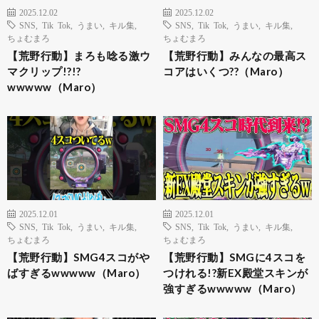
2025.12.02
2025.12.02
SNS
,
Tik Tok
,
うまい
,
キル集
,
SNS
,
Tik Tok
,
うまい
,
キル集
,
ちょむまろ
ちょむまろ
【荒野行動】まろも唸る激ウ
【荒野行動】みんなの最高ス
マクリップ!?!?
コアはいくつ??（Maro）
wwwww（Maro）
2025.12.01
2025.12.01
SNS
,
Tik Tok
,
うまい
,
キル集
,
SNS
,
Tik Tok
,
うまい
,
キル集
,
ちょむまろ
ちょむまろ
【荒野行動】SMG4スコがや
【荒野行動】SMGに4スコを
ばすぎるwwwww（Maro）
つけれる!?新EX殿堂スキンが
強すぎるwwwww（Maro）