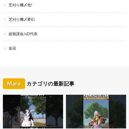
芝刈り機〆危!
芝刈り機〆夢幻
超無課金/αD代表
金花
Maro
カテゴリの最新記事