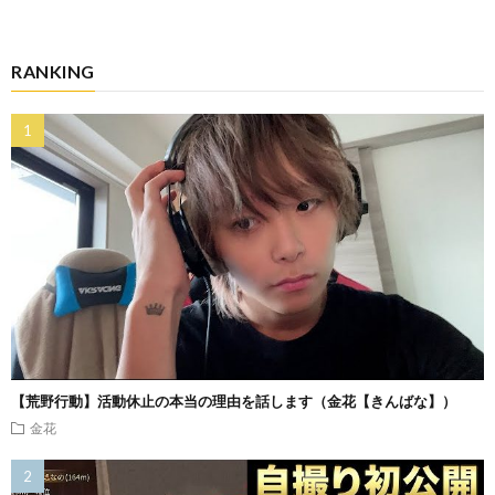
RANKING
【荒野行動】活動休止の本当の理由を話します（金花【きんばな】）
金花