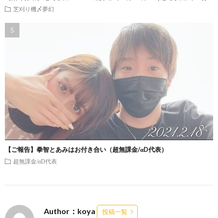
芝刈り機〆夢幻
【ご報告】拳智とあみはお付き合い（超無課金/αD代表）
超無課金/αD代表
Author：koya
投稿一覧