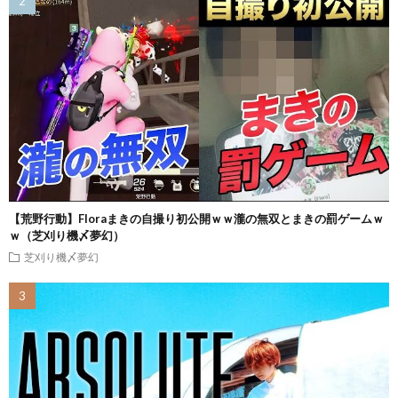
【荒野行動】Floraまきの自撮り初公開ｗｗ瀧の無双とまきの罰ゲームｗ
ｗ（芝刈り機〆夢幻）
芝刈り機〆夢幻