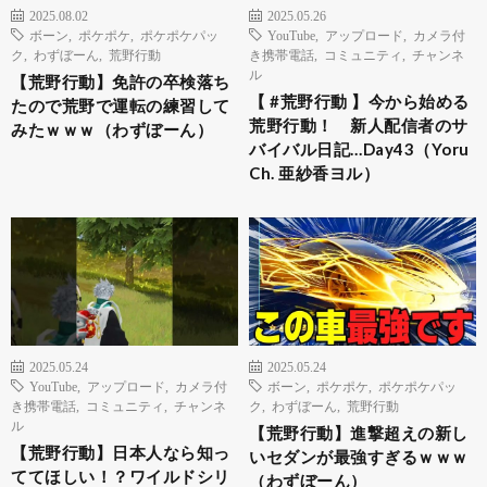
2025.08.02
2025.05.26
ボーン
,
ポケポケ
,
ポケポケパッ
YouTube
,
アップロード
,
カメラ付
ク
,
わずぼーん
,
荒野行動
き携帯電話
,
コミュニティ
,
チャンネ
ル
【荒野行動】免許の卒検落ち
【 #荒野行動 】今から始める
たので荒野で運転の練習して
荒野行動！ 新人配信者のサ
みたｗｗｗ（わずぼーん）
バイバル日記…Day43（Yoru
Ch. 亜紗香ヨル）
2025.05.24
2025.05.24
YouTube
,
アップロード
,
カメラ付
ボーン
,
ポケポケ
,
ポケポケパッ
き携帯電話
,
コミュニティ
,
チャンネ
ク
,
わずぼーん
,
荒野行動
ル
【荒野行動】進撃超えの新し
【荒野行動】日本人なら知っ
いセダンが最強すぎるｗｗｗ
ててほしい！？ワイルドシリ
（わずぼーん）