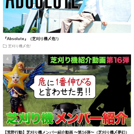
『Absolute』（芝刈り機〆危!）
芝刈り機〆危!
【荒野行動】芝刈り機メンバー紹介動画 〜第16弾〜（芝刈り機〆夢幻）