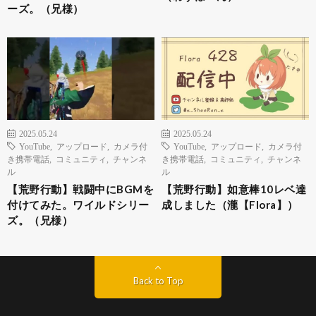
ーズ。（兄様）
2025.05.24
2025.05.24
YouTube
,
アップロード
,
カメラ付
YouTube
,
アップロード
,
カメラ付
き携帯電話
,
コミュニティ
,
チャンネ
き携帯電話
,
コミュニティ
,
チャンネ
ル
ル
【荒野行動】戦闘中にBGMを
【荒野行動】如意棒10レベ達
付けてみた。ワイルドシリー
成しました（瀧【Flora】）
ズ。（兄様）
Back to Top