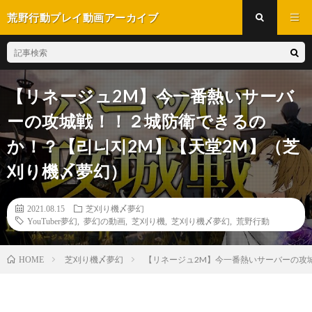
荒野行動プレイ動画アーカイブ
【リネージュ2M】今一番熱いサーバ
ーの攻城戦！！２城防衛できるの
か！？【리니지2M】【天堂2M】（芝
刈り機〆夢幻）
2021.08.15
芝刈り機〆夢幻
YouTuber夢幻
,
夢幻の動画
,
芝刈り機
,
芝刈り機〆夢幻
,
荒野行動
芝刈り機〆夢幻
【リネージュ2M】今一番熱いサーバーの攻
HOME