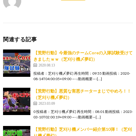
関連する記事
【荒野行動】今最強のチームCoreの入隊試験受けて
きましたｗｗ（芝刈り機〆夢幻）
2020.08.13
投稿者：芝刈り機〆夢幻 再生時間：09:55 動画投稿：2020-
08-14T04:00:05+09:00 —-↓動画概要—-[…]
【荒野行動】悪質な害悪チーターまじでやめろ！！
（芝刈り機〆夢幻）
2023.03.09
0 投稿者：芝刈り機〆夢幻 再生時間：08:01 動画投稿：2023-
03-10T02:00:19+09:00 —-↓動画概要—[…]
【荒野行動】芝刈り機メンバー紹介第10弾！（芝刈
り機〆夢幻）