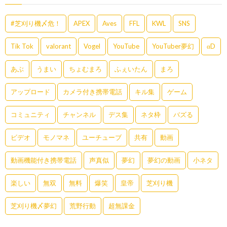
#芝刈り機〆危！
APEX
Aves
FFL
KWL
SNS
Tik Tok
valorant
Vogel
YouTube
YouTuber夢幻
αD
あぶ
うまい
ちょむまろ
ふぇいたん
まろ
アップロード
カメラ付き携帯電話
キル集
ゲーム
コミュニティ
チャンネル
デス集
ネタ枠
バズる
ビデオ
モノマネ
ユーチューブ
共有
動画
動画機能付き携帯電話
声真似
夢幻
夢幻の動画
小ネタ
楽しい
無双
無料
爆笑
皇帝
芝刈り機
芝刈り機〆夢幻
荒野行動
超無課金