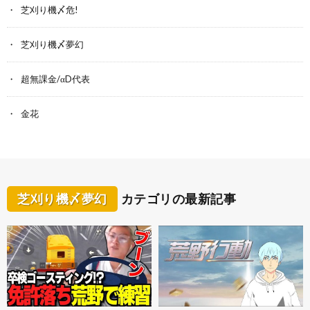
芝刈り機〆危!
芝刈り機〆夢幻
超無課金/αD代表
金花
芝刈り機〆夢幻
カテゴリの最新記事