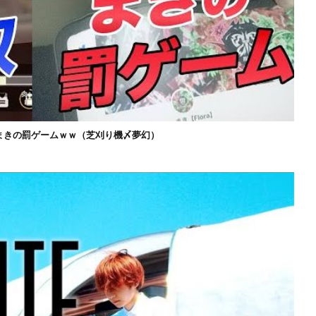
まきの罰ゲームｗｗ（芝刈り機〆夢幻）