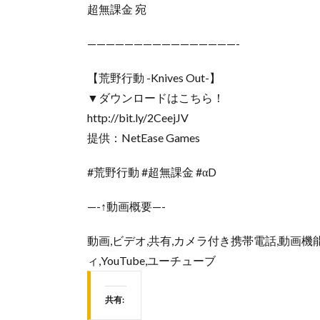
超無課金 宛
————————————————-
【荒野行動 -Knives Out-】
▼ダウンロードはこちら！
http://bit.ly/2CeejJV
提供：NetEase Games
#荒野行動 #超無課金 #αD
—-↑動画概要—-
動画,ビデオ,共有,カメラ付き携帯電話,動画機
ィ,YouTube,ユーチューブ
共有: