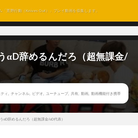
ム「荒野行動（Knives Out）」プレイ動画を収集します。
うαD辞めるんだろ（超無課金/
ニティ
,
チャンネル
,
ビデオ
,
ユーチューブ
,
共有
,
動画
,
動画機能付き携帯
うαD辞めるんだろ（超無課金/αD代表）