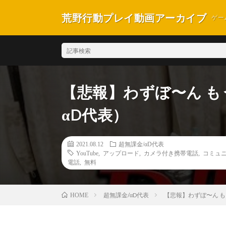
荒野行動プレイ動画アーカイブ
ゲー
【悲報】わずぼ〜ん も
αD代表）
2021.08.12
超無課金/αD代表
YouTube
,
アップロード
,
カメラ付き携帯電話
,
コミュ
電話
,
無料
超無課金/αD代表
【悲報】わずぼ〜ん も
HOME