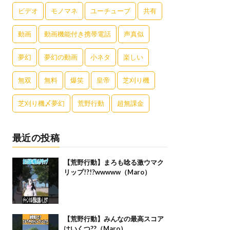
ビデオ
モノマネ
ユーチューブ
共有
動画
動画機能付き携帯電話
声真似
夢幻
夢幻の動画
小ネタ
楽しい
無双
無料
爆笑
皇帝
芝刈り機
芝刈り機〆夢幻
荒野行動
超無課金
最近の投稿
【荒野行動】まろも唸る激ウマク
リップ!?!?wwwww（Maro）
【荒野行動】みんなの最高スコア
はいくつ??（Maro）