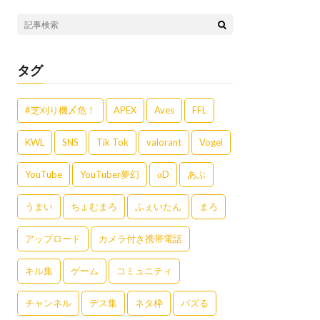
タグ
#芝刈り機〆危！
APEX
Aves
FFL
KWL
SNS
Tik Tok
valorant
Vogel
YouTube
YouTuber夢幻
αD
あぶ
うまい
ちょむまろ
ふぇいたん
まろ
アップロード
カメラ付き携帯電話
キル集
ゲーム
コミュニティ
チャンネル
デス集
ネタ枠
バズる