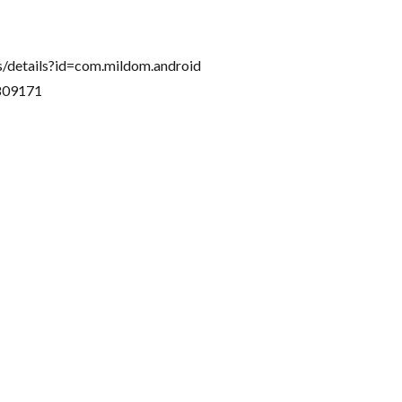
/details?id=com.mildom.android
809171