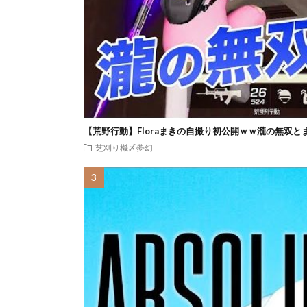
【荒野行動】Floraまきの自撮り初公開ｗｗ瀧の無双と
芝刈り機〆夢幻