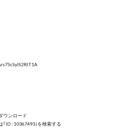
Ars75cSyIS2RIT1A
m」をダウンロード
D : 10367493｣を検索する