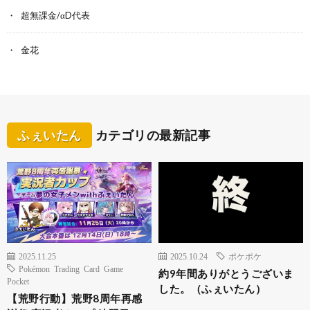
超無課金/αD代表
金花
ふぇいたん
カテゴリの最新記事
2025.11.25
2025.10.24
ポケポケ
Pokémon Trading Card Game
約9年間ありがとうございま
Pocket
した。（ふぇいたん）
【荒野行動】荒野8周年再感