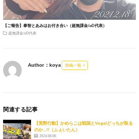
【ご報告】拳智とあみはお付き合い（超無課金/αD代表）
超無課金/αD代表
Author：koya
投稿一覧
関連する記事
【荒野行動】かめらこは戦国とVogelどっちが取る
のか…!!（ふぇいたん）
2024.08.06