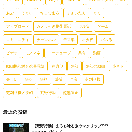
あぶ
うまい
ちょむまろ
ふぇいたん
まろ
アップロード
カメラ付き携帯電話
キル集
ゲーム
コミュニティ
チャンネル
デス集
ネタ枠
バズる
ビデオ
モノマネ
ユーチューブ
共有
動画
動画機能付き携帯電話
声真似
夢幻
夢幻の動画
小ネタ
楽しい
無双
無料
爆笑
皇帝
芝刈り機
芝刈り機〆夢幻
荒野行動
超無課金
最近の投稿
【荒野行動】まろも唸る激ウマクリップ!?!?
wwwww（Maro）