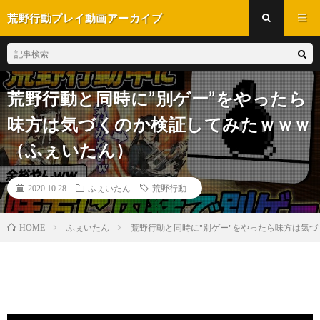
荒野行動プレイ動画アーカイブ
荒野行動と同時に”別ゲー”をやったら
味方は気づくのか検証してみたｗｗｗ
（ふぇいたん）
2020.10.28
ふぇいたん
荒野行動
ふぇいたん
荒野行動と同時に"別ゲー"をやったら味方は気
HOME