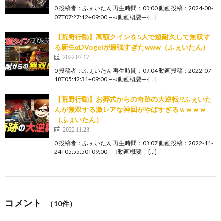
0 投稿者：ふぇいたん 再生時間：00:00 動画投稿：2024-08-
07T07:27:12+09:00 —-↓動画概要—-[…]
【荒野行動】高額クインを5人で超耐久して無双す
る新生αDVogelが最強すぎたwww（ふぇいたん）
2022.07.17
0 投稿者：ふぇいたん 再生時間：09:04 動画投稿：2022-07-
18T05:42:31+09:00 —-↓動画概要—-[…]
【荒野行動】お葬式からの奇跡の大逆転!?ふぇいた
んが無双する激レアな神回がやばすぎるｗｗｗｗ
（ふぇいたん）
2022.11.23
0 投稿者：ふぇいたん 再生時間：08:07 動画投稿：2022-11-
24T05:55:50+09:00 —-↓動画概要—-[…]
コメント
（10件）