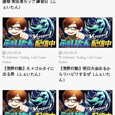
謝祭 実況者カップ 練習日（ふ
ぇいたん）
2025.09.20
2025.09.19
Pokémon Trading Card Game
Pokémon Trading Card Game
Pocket
Pocket
【荒野行動】久々ゴルタイに
【荒野行動】明日大会出るか
出る男（ふぇいたん）
らリハビリするぜ（ふぇいた
ん）