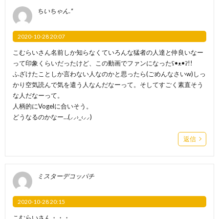
ちいちゃん.*
2020-10-28 20:07
こむらいさん名前しか知らなくていろんな猛者の人達と仲良いなー
って印象くらいだったけど、この動画でファンになったʕ•ᴥ•ʔ!!
ふざけたことしか言わない人なのかと思ったら(ごめんなさいw)しっ
かり空気読んで気を遣う人なんだなーって。そしてすごく素直そう
な人だなーって。
人柄的にVogelに合いそう。
どうなるのかなー…‪‪(⸝⸝›_‹⸝⸝)‬
返信
ミスターデコッパチ
2020-10-28 20:15
こむらいさん・・・