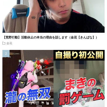
【荒野行動】活動休止の本当の理由を話します（金花【きんばな】）
金花