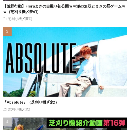
【荒野行動】Floraまきの自撮り初公開ｗｗ瀧の無双とまきの罰ゲームｗ
ｗ（芝刈り機〆夢幻）
芝刈り機〆夢幻
『Absolute』（芝刈り機〆危!）
芝刈り機〆危!