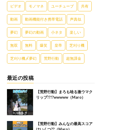
ビデオ
モノマネ
ユーチューブ
共有
動画
動画機能付き携帯電話
声真似
夢幻
夢幻の動画
小ネタ
楽しい
無双
無料
爆笑
皇帝
芝刈り機
芝刈り機〆夢幻
荒野行動
超無課金
最近の投稿
【荒野行動】まろも唸る激ウマク
リップ!?!?wwwww（Maro）
【荒野行動】みんなの最高スコア
はいくつ??（Maro）