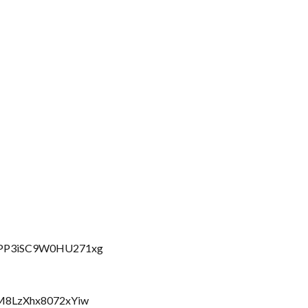
RyPP3iSC9W0HU271xg
aM8LzXhx8072xYiw