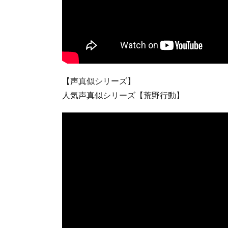
【声真似シリーズ】
人気声真似シリーズ【荒野行動】