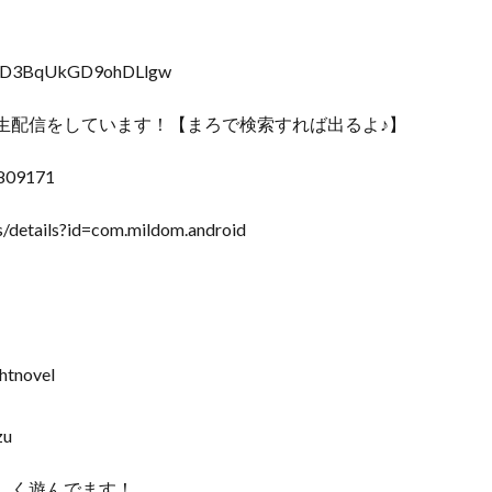
ufWD3BqUkGD9ohDLlgw
生配信をしています！【まろで検索すれば出るよ♪】
0809171
/details?id=com.mildom.android
tnovel
zu
しく遊んでます！