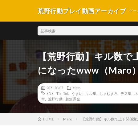
荒野行動プレイ動画アーカイブ
ゲー
【荒野行動】キル数で
になったwww（Maro
2021.08.07
Maro
SNS
,
Tik Tok
,
うまい
,
キル集
,
ちょむまろ
,
デス集
,
ネ
帝
,
荒野行動
,
超無課金
Maro
【荒野行動】キル数で上下関係変え
HOME