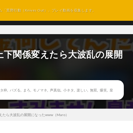
ム「荒野行動（Knives Out）」プレイ動画を収集します。
上下関係変えたら大波乱の展開
）
タ枠
,
バズる
,
まろ
,
モノマネ
,
声真似
,
小ネタ
,
楽しい
,
無双
,
爆笑
,
皇
たら大波乱の展開になったwww（Maro）