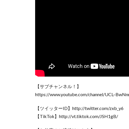
【サブチャンネル！】
https://www.youtube.com/channel/UCL–BwN
【ツイッターID】http://twitter.com/zxb_y6
【TikTok】http://vt.tiktok.com/JSH1gB/