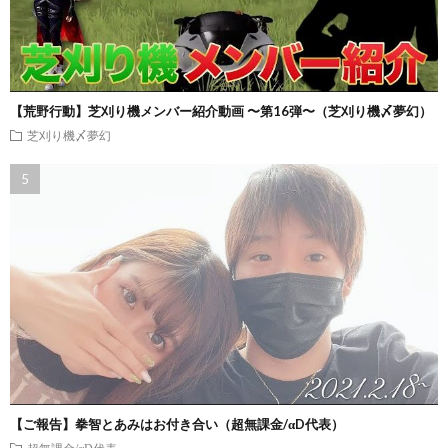
【荒野行動】芝刈り機メンバー紹介動画 〜第16弾〜（芝刈り機〆夢幻）
芝刈り機〆夢幻
【ご報告】拳智とあみはお付き合い（超無課金/αD代表）
超無課金/αD代表