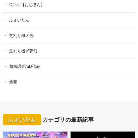
Ojisan【おじぽん】
ふぇいたん
芝刈り機〆危!
芝刈り機〆夢幻
超無課金/αD代表
金花
ふぇいたん
カテゴリの最新記事