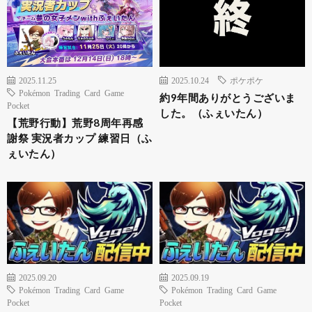
2025.11.25
2025.10.24
ポケポケ
Pokémon Trading Card Game
約9年間ありがとうございま
Pocket
した。（ふぇいたん）
【荒野行動】荒野8周年再感
謝祭 実況者カップ 練習日（ふ
ぇいたん）
2025.09.20
2025.09.19
Pokémon Trading Card Game
Pokémon Trading Card Game
Pocket
Pocket