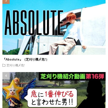
『Absolute』（芝刈り機〆危!）
芝刈り機〆危!