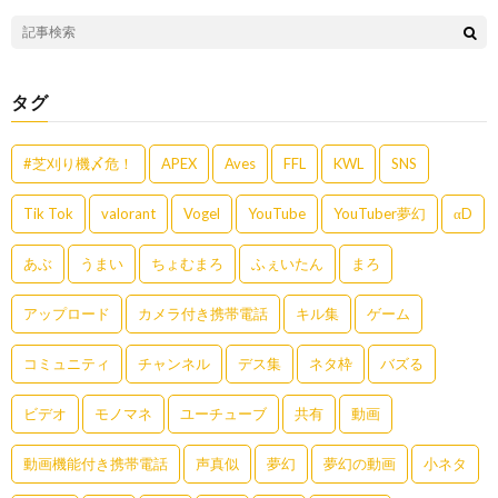
タグ
#芝刈り機〆危！
APEX
Aves
FFL
KWL
SNS
Tik Tok
valorant
Vogel
YouTube
YouTuber夢幻
αD
あぶ
うまい
ちょむまろ
ふぇいたん
まろ
アップロード
カメラ付き携帯電話
キル集
ゲーム
コミュニティ
チャンネル
デス集
ネタ枠
バズる
ビデオ
モノマネ
ユーチューブ
共有
動画
動画機能付き携帯電話
声真似
夢幻
夢幻の動画
小ネタ