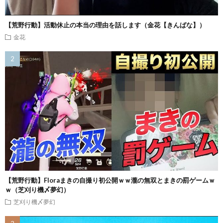
【荒野行動】活動休止の本当の理由を話します（金花【きんばな】）
金花
【荒野行動】Floraまきの自撮り初公開ｗｗ瀧の無双とまきの罰ゲームｗ
ｗ（芝刈り機〆夢幻）
芝刈り機〆夢幻