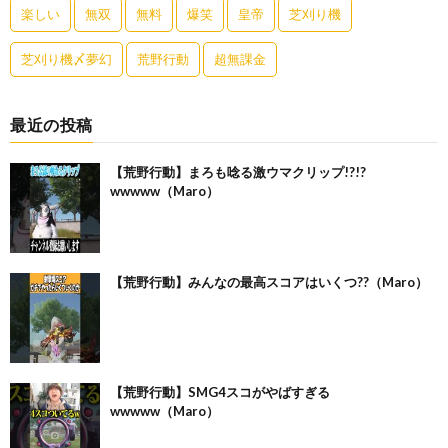
楽しい
無双
無料
爆笑
皇帝
芝刈り機
芝刈り機〆夢幻
荒野行動
超無課金
最近の投稿
【荒野行動】まろも唸る激ウマクリップ!?!?
wwwww（Maro）
【荒野行動】みんなの最高スコアはいくつ??（Maro）
【荒野行動】SMG4スコがやばすぎる
wwwww（Maro）