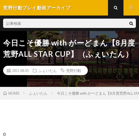
荒野行動プレイ動画アーカイブ
今日こそ優勝 with がーどまん【8月度
荒野ALL STAR CUP】（ふぇいたん）
2021.08.05
ふぇいたん
荒野行動
ふぇいたん
今日こそ優勝 with がーどまん【8月度荒野ALL S
HOME
0