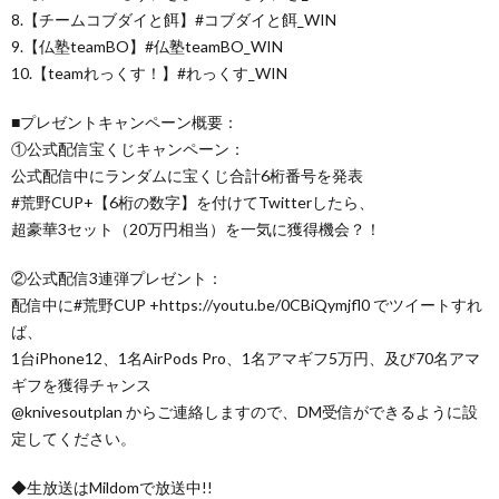
8.【チームコブダイと餌】#コブダイと餌_WIN
9.【仏塾teamBO】#仏塾teamBO_WIN
10.【teamれっくす！】#れっくす_WIN
■プレゼントキャンペーン概要：
①公式配信宝くじキャンペーン：
公式配信中にランダムに宝くじ合計6桁番号を発表
#荒野CUP+【6桁の数字】を付けてTwitterしたら、
超豪華3セット（20万円相当）を一気に獲得機会？！
②公式配信3連弾プレゼント：
配信中に#荒野CUP +https://youtu.be/0CBiQymjfl0 でツイートすれ
ば、
1台iPhone12、1名AirPods Pro、1名アマギフ5万円、及び70名アマ
ギフを獲得チャンス
@knivesoutplan からご連絡しますので、DM受信ができるように設
定してください。
◆生放送はMildomで放送中!!