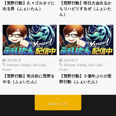
【荒野行動】久々ゴルタイに
【荒野行動】明日大会出るか
出る男（ふぇいたん）
らリハビリするぜ（ふぇいた
ん）
2025.09.18
2025.08.25
Pokémon Trading Card Game
Pokémon Trading Card Game
Pocket
Pocket
【荒野行動】気分的に荒野を
【荒野行動】５億年ぶりの荒
やる（ふぇいたん）
野行動（ふぇいたん）
Back to Top