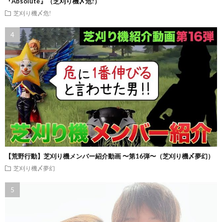
『Absolute』（芝刈り機〆危!）
芝刈り機〆危!
【荒野行動】芝刈り機メンバー紹介動画 〜第16弾〜（芝刈り機〆夢幻）
芝刈り機〆夢幻