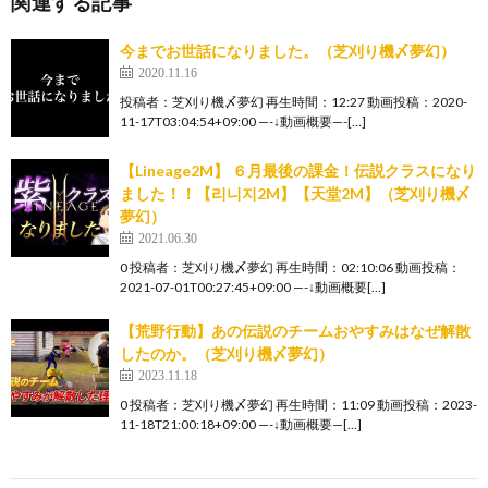
関連する記事
今までお世話になりました。（芝刈り機〆夢幻）
2020.11.16
投稿者：芝刈り機〆夢幻 再生時間：12:27 動画投稿：2020-
11-17T03:04:54+09:00 —-↓動画概要—-[…]
【Lineage2M】 ６月最後の課金！伝説クラスになり
ました！！【리니지2M】【天堂2M】（芝刈り機〆
夢幻）
2021.06.30
0 投稿者：芝刈り機〆夢幻 再生時間：02:10:06 動画投稿：
2021-07-01T00:27:45+09:00 —-↓動画概要[…]
【荒野行動】あの伝説のチームおやすみはなぜ解散
したのか。（芝刈り機〆夢幻）
2023.11.18
0 投稿者：芝刈り機〆夢幻 再生時間：11:09 動画投稿：2023-
11-18T21:00:18+09:00 —-↓動画概要—[…]