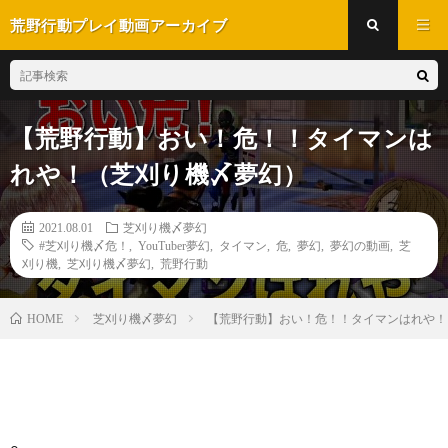
荒野行動プレイ動画アーカイブ
【荒野行動】おい！危！！タイマンは
れや！（芝刈り機〆夢幻）
2021.08.01
芝刈り機〆夢幻
#芝刈り機〆危！
,
YouTuber夢幻
,
タイマン
,
危
,
夢幻
,
夢幻の動画
,
芝
刈り機
,
芝刈り機〆夢幻
,
荒野行動
芝刈り機〆夢幻
【荒野行動】おい！危！！タイマンはれや！
HOME