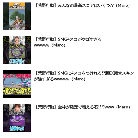
【荒野行動】みんなの最高スコアはいくつ??（Maro）
【荒野行動】SMG4スコがやばすぎる
wwwww（Maro）
【荒野行動】SMGに4スコをつけれる!?新EX殿堂スキン
が強すぎるwwwww（Maro）
【荒野行動】金枠が確定で増える石!?!?www（Maro）