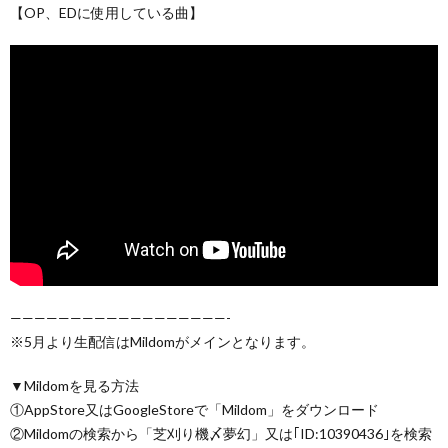
【OP、EDに使用している曲】
——————————————————-
※5月より生配信はMildomがメインとなります。
▼Mildomを見る方法
①AppStore又はGoogleStoreで「Mildom」をダウンロード
②Mildomの検索から「芝刈り機〆夢幻」又は｢ID:10390436｣を検索