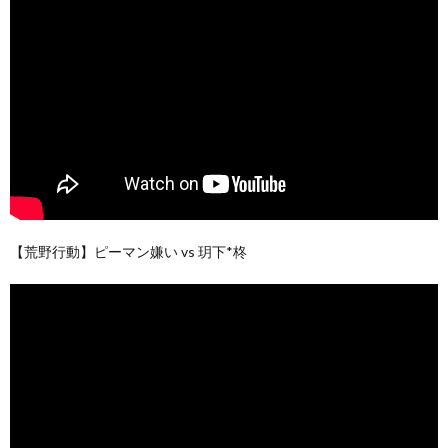
【荒野行動】ピーマン嫌い vs 玥下*柊