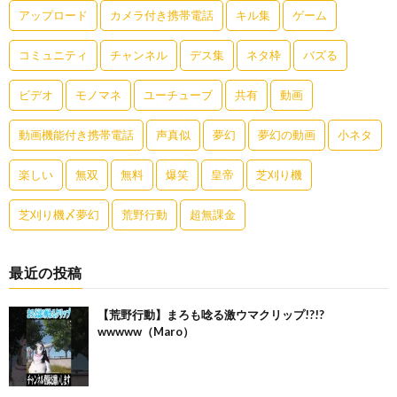
アップロード
カメラ付き携帯電話
キル集
ゲーム
コミュニティ
チャンネル
デス集
ネタ枠
バズる
ビデオ
モノマネ
ユーチューブ
共有
動画
動画機能付き携帯電話
声真似
夢幻
夢幻の動画
小ネタ
楽しい
無双
無料
爆笑
皇帝
芝刈り機
芝刈り機〆夢幻
荒野行動
超無課金
最近の投稿
【荒野行動】まろも唸る激ウマクリップ!?!?
wwwww（Maro）