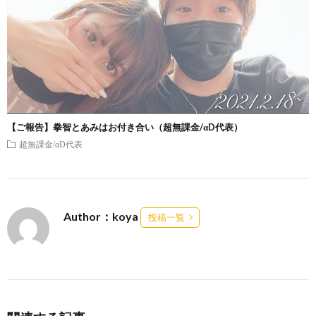
【ご報告】拳智とあみはお付き合い（超無課金/αD代表）
超無課金/αD代表
Author：koya
投稿一覧