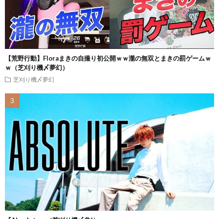
【荒野行動】Floraまきの自撮り初公開ｗｗ瀧の無双とまきの罰ゲームｗ
ｗ（芝刈り機〆夢幻）
芝刈り機〆夢幻