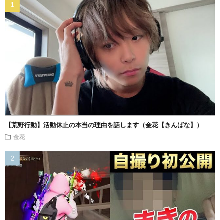
【荒野行動】活動休止の本当の理由を話します（金花【きんばな】）
金花