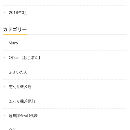
2018年3月
カテゴリー
Maro
Ojisan【おじぽん】
ふぇいたん
芝刈り機〆危!
芝刈り機〆夢幻
超無課金/αD代表
金花