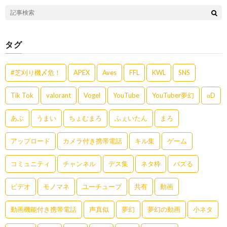
タグ
#芝刈り機〆危！
APEX
Aves
FFL
KWL
SNS
Tik Tok
valorant
Vogel
YouTube
YouTuber夢幻
αD
あぶ
うまい
ちょむまろ
ふぇいたん
まろ
アップロード
カメラ付き携帯電話
キル集
ゲーム
コミュニティ
チャンネル
デス集
ネタ枠
バズる
ビデオ
モノマネ
ユーチューブ
共有
動画
動画機能付き携帯電話
声真似
夢幻
夢幻の動画
小ネタ