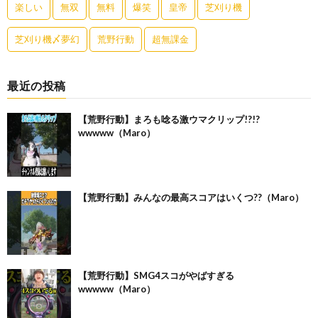
楽しい
無双
無料
爆笑
皇帝
芝刈り機
芝刈り機〆夢幻
荒野行動
超無課金
最近の投稿
【荒野行動】まろも唸る激ウマクリップ!?!?
wwwww（Maro）
【荒野行動】みんなの最高スコアはいくつ??（Maro）
【荒野行動】SMG4スコがやばすぎる
wwwww（Maro）