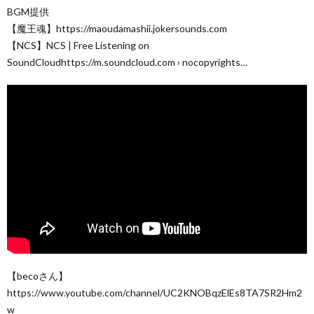
BGM提供
【魔王魂】https://maoudamashii.jokersounds.com
【NCS】NCS | Free Listening on
SoundCloudhttps://m.soundcloud.com › nocopyrights…
【becoさん】
https://www.youtube.com/channel/UC2KNOBqzElEs8TA7SR2Hm2
w