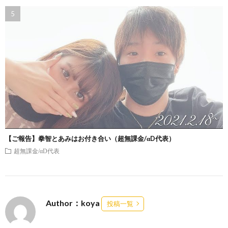
【ご報告】拳智とあみはお付き合い（超無課金/αD代表）
超無課金/αD代表
Author：koya
投稿一覧