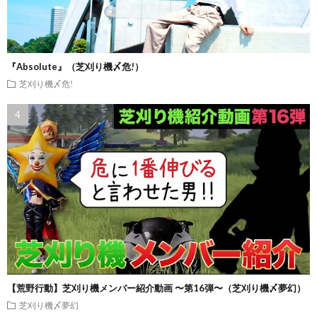
『Absolute』（芝刈り機〆危!）
芝刈り機〆危!
【荒野行動】芝刈り機メンバー紹介動画 〜第16弾〜（芝刈り機〆夢幻）
芝刈り機〆夢幻