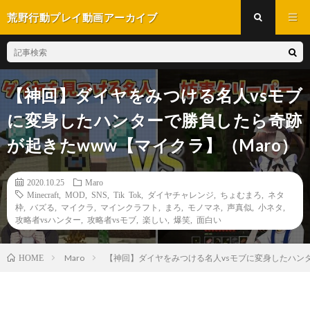
荒野行動プレイ動画アーカイブ
【神回】ダイヤをみつける名人vsモブ
に変身したハンターで勝負したら奇跡
が起きたwww【マイクラ】（Maro）
2020.10.25
Maro
Minecraft
,
MOD
,
SNS
,
Tik Tok
,
ダイヤチャレンジ
,
ちょむまろ
,
ネタ
枠
,
バズる
,
マイクラ
,
マインクラフト
,
まろ
,
モノマネ
,
声真似
,
小ネタ
,
攻略者vsハンター
,
攻略者vsモブ
,
楽しい
,
爆笑
,
面白い
Maro
【神回】ダイヤをみつける名人vsモブに変身したハンタ
HOME