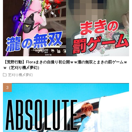
【荒野行動】Floraまきの自撮り初公開ｗｗ瀧の無双とまきの罰ゲームｗ
ｗ（芝刈り機〆夢幻）
芝刈り機〆夢幻