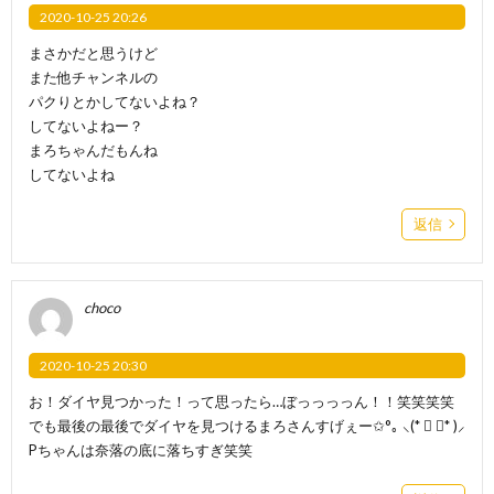
2020-10-25 20:26
まさかだと思うけど
また他チャンネルの
パクりとかしてないよね？
してないよねー？
まろちゃんだもんね
してないよね
返信
choco
2020-10-25 20:30
お！ダイヤ見つかった！って思ったら…ぼっっっっん！！笑笑笑笑
でも最後の最後でダイヤを見つけるまろさんすげぇー✩°｡ ⸜(* ॑ ॑* )⸝
Pちゃんは奈落の底に落ちすぎ笑笑