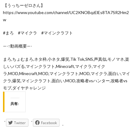
【うっちーゼロさん】
https://www.youtube.com/channel/UC2KNOBqzElEs8TA7SR2Hm2
w
#まろ #マイクラ #マインクラフト
—-↑動画概要—-
まろ,ちょむまろ,ネタ枠,小ネタ,爆笑,Tik Tok,SNS,声真似,モノマネ,楽
しい,バズる,マインクラフト,Minecraft,マイクラ,マイク
ラ,MOD,Minecraft,MOD,マインクラフト,MOD,マイクラ,面白い,マイ
クラ,爆笑,マインクラフト,面白い,MOD,攻略者vsハンター,攻略者vs
モブ,ダイヤチャレンジ
共有:
Twitter
Facebook