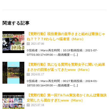
関連する記事
【荒野行動】現役最強の皇帝さまと組めば最強じゃ
ね？？？？#わらしべ猛者道（Maro）
2021.07.06
0 投稿者：Maro 再生時間：10:19 動画投稿：2021-07-
07T01:00:17+09:00 —-↓動画概要—- […]
【荒野行動】気になる質問を荒野女子に聞いた結果
まさかの回答が返ってきたwww（Maro）
2024.01.17
0 投稿者：Maro 再生時間：00:27 動画投稿：2024-01-
18T03:00:16+09:00 —-↓動画概要—- […]
【荒野行動】第一回TikTok実況者かくれんぼ最強決
定戦したら面白すぎたwww（Maro）
2025.07.18