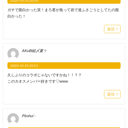
2020-10-25 20:20
ガチで面白かった笑！まろ君が焦って岩で道ふさごうとしてたの面
白かった！
返信
AKuBi組〆夏ㄘ
2020-10-25 20:21
久しぶりのコラボじゃないですかね！！？？
このカオスメンバー好きです♡www
返信
Pitohui -