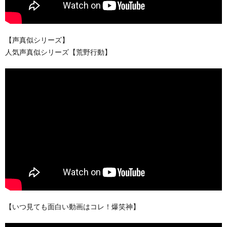
【声真似シリーズ】
人気声真似シリーズ【荒野行動】
【いつ見ても面白い動画はコレ！爆笑神】