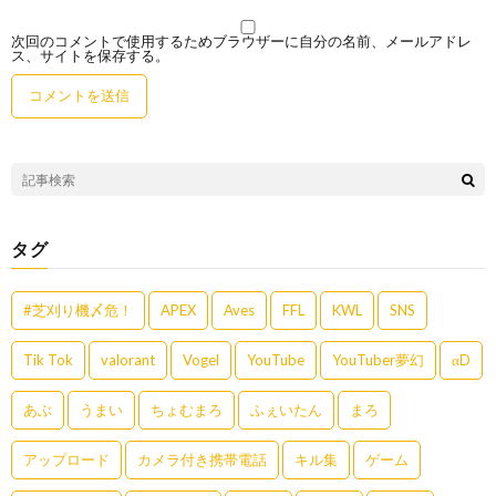
次回のコメントで使用するためブラウザーに自分の名前、メールアドレ
ス、サイトを保存する。
タグ
#芝刈り機〆危！
APEX
Aves
FFL
KWL
SNS
Tik Tok
valorant
Vogel
YouTube
YouTuber夢幻
αD
あぶ
うまい
ちょむまろ
ふぇいたん
まろ
アップロード
カメラ付き携帯電話
キル集
ゲーム