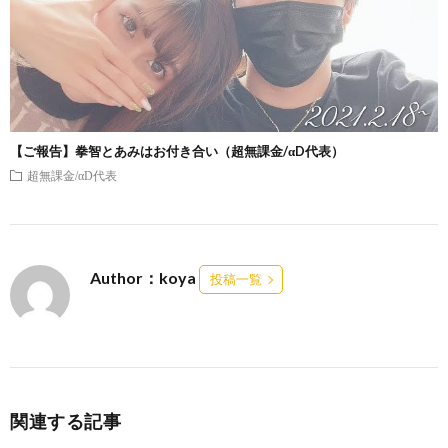
【ご報告】拳智とあみはお付き合い（超無課金/αD代表）
超無課金/αD代表
Author：koya
投稿一覧
関連する記事