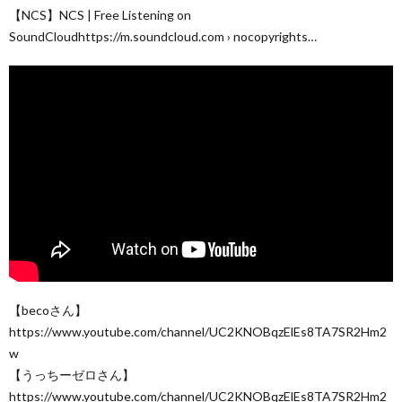
【NCS】NCS | Free Listening on
SoundCloudhttps://m.soundcloud.com › nocopyrights…
【becoさん】
https://www.youtube.com/channel/UC2KNOBqzElEs8TA7SR2Hm2
w
【うっちーゼロさん】
https://www.youtube.com/channel/UC2KNOBqzElEs8TA7SR2Hm2