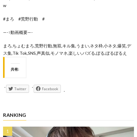
w
#まろ #荒野行動 #
—-↑動画概要—-
まろ,ちょむまろ,荒野行動,無双,キル集,うまい,ネタ枠,小ネタ,爆笑,デ
ス集,Tik Tok,SNS,声真似,モノマネ,楽しい,バズる,ぼる,ぼるぼるえ
共有:
Twitter
Facebook
RANKING