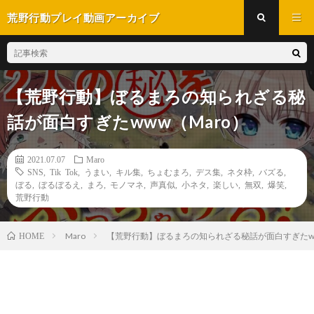
荒野行動プレイ動画アーカイブ
【荒野行動】ぼるまろの知られざる秘
話が面白すぎたwww（Maro）
2021.07.07
Maro
SNS
,
Tik Tok
,
うまい
,
キル集
,
ちょむまろ
,
デス集
,
ネタ枠
,
バズる
,
ぼる
,
ぼるぼるえ
,
まろ
,
モノマネ
,
声真似
,
小ネタ
,
楽しい
,
無双
,
爆笑
,
荒野行動
Maro
【荒野行動】ぼるまろの知られざる秘話が面白すぎたww
HOME