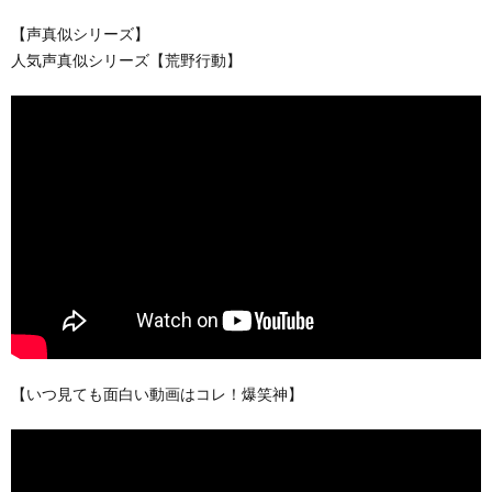
【声真似シリーズ】
人気声真似シリーズ【荒野行動】
【いつ見ても面白い動画はコレ！爆笑神】