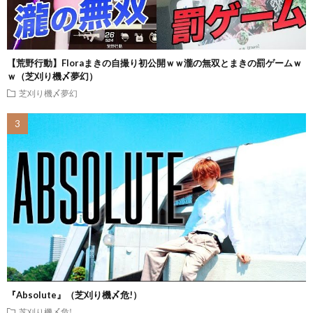
【荒野行動】Floraまきの自撮り初公開ｗｗ瀧の無双とまきの罰ゲームｗ
ｗ（芝刈り機〆夢幻）
芝刈り機〆夢幻
『Absolute』（芝刈り機〆危!）
芝刈り機〆危!