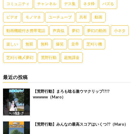
コミュニティ
チャンネル
デス集
ネタ枠
バズる
ビデオ
モノマネ
ユーチューブ
共有
動画
動画機能付き携帯電話
声真似
夢幻
夢幻の動画
小ネタ
楽しい
無双
無料
爆笑
皇帝
芝刈り機
芝刈り機〆夢幻
荒野行動
超無課金
最近の投稿
【荒野行動】まろも唸る激ウマクリップ!?!?
wwwww（Maro）
【荒野行動】みんなの最高スコアはいくつ??（Maro）