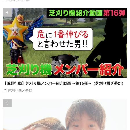
【荒野行動】芝刈り機メンバー紹介動画 〜第16弾〜（芝刈り機〆夢幻）
芝刈り機〆夢幻