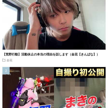
【荒野行動】活動休止の本当の理由を話します（金花【きんばな】）
金花