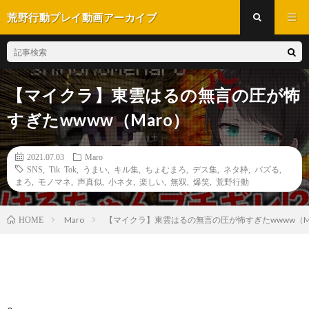
荒野行動プレイ動画アーカイブ
【マイクラ】東雲はるの無言の圧が怖
すぎたwwww（Maro）
2021.07.03
Maro
SNS
,
Tik Tok
,
うまい
,
キル集
,
ちょむまろ
,
デス集
,
ネタ枠
,
バズる
,
まろ
,
モノマネ
,
声真似
,
小ネタ
,
楽しい
,
無双
,
爆笑
,
荒野行動
Maro
【マイクラ】東雲はるの無言の圧が怖すぎたwwww（M
HOME