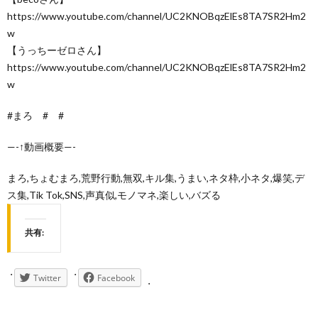
https://www.youtube.com/channel/UC2KNOBqzElEs8TA7SR2Hm2
w
【うっちーゼロさん】
https://www.youtube.com/channel/UC2KNOBqzElEs8TA7SR2Hm2
w
#まろ # #
—-↑動画概要—-
まろ,ちょむまろ,荒野行動,無双,キル集,うまい,ネタ枠,小ネタ,爆笑,デ
ス集,Tik Tok,SNS,声真似,モノマネ,楽しい,バズる
共有:
Twitter
Facebook