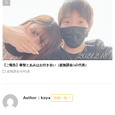
【ご報告】拳智とあみはお付き合い（超無課金/αD代表）
超無課金/αD代表
Author：koya
投稿一覧