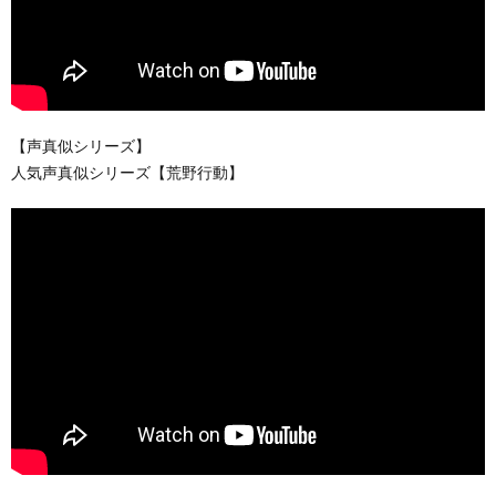
【声真似シリーズ】
人気声真似シリーズ【荒野行動】