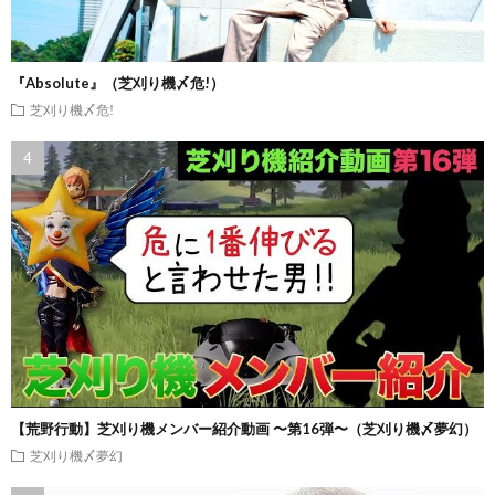
『Absolute』（芝刈り機〆危!）
芝刈り機〆危!
【荒野行動】芝刈り機メンバー紹介動画 〜第16弾〜（芝刈り機〆夢幻）
芝刈り機〆夢幻