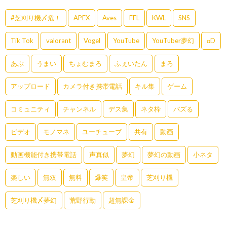
#芝刈り機〆危！
APEX
Aves
FFL
KWL
SNS
Tik Tok
valorant
Vogel
YouTube
YouTuber夢幻
αD
あぶ
うまい
ちょむまろ
ふぇいたん
まろ
アップロード
カメラ付き携帯電話
キル集
ゲーム
コミュニティ
チャンネル
デス集
ネタ枠
バズる
ビデオ
モノマネ
ユーチューブ
共有
動画
動画機能付き携帯電話
声真似
夢幻
夢幻の動画
小ネタ
楽しい
無双
無料
爆笑
皇帝
芝刈り機
芝刈り機〆夢幻
荒野行動
超無課金