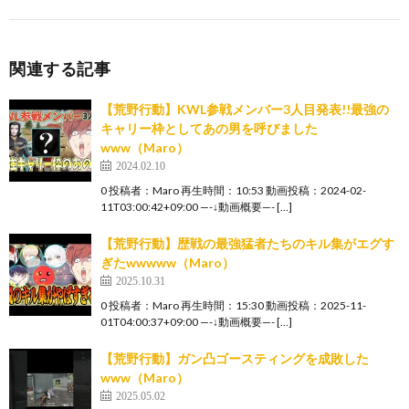
関連する記事
【荒野行動】KWL参戦メンバー3人目発表!!最強の
キャリー枠としてあの男を呼びました
www（Maro）
2024.02.10
0 投稿者：Maro 再生時間：10:53 動画投稿：2024-02-
11T03:00:42+09:00 —-↓動画概要—- […]
【荒野行動】歴戦の最強猛者たちのキル集がエグす
ぎたwwwww（Maro）
2025.10.31
0 投稿者：Maro 再生時間：15:30 動画投稿：2025-11-
01T04:00:37+09:00 —-↓動画概要—- […]
【荒野行動】ガン凸ゴースティングを成敗した
www（Maro）
2025.05.02