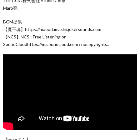
THECOO株式会社 Studio Coup
Maro宛
BGM提供
【魔王魂】https://maoudamashii.jokersounds.com
【NCS】NCS | Free Listening on
SoundCloudhttps://m.soundcloud.com › nocopyrights…
【becoさん】