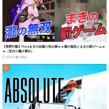
【荒野行動】Floraまきの自撮り初公開ｗｗ瀧の無双とまきの罰ゲームｗ
ｗ（芝刈り機〆夢幻）
芝刈り機〆夢幻