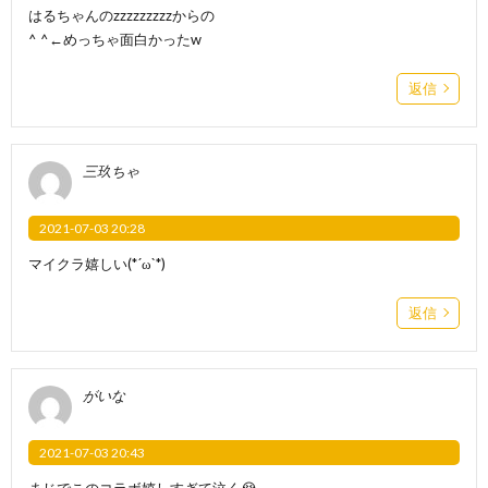
はるちゃんのzzzzzzzzzからの
^ ^←めっちゃ面白かったw
返信
三玖ちゃ
2021-07-03 20:28
マイクラ嬉しい(*´ω`*)
返信
がいな
2021-07-03 20:43
まじでこのコラボ嬉しすぎて泣く😭