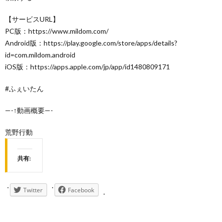
【サービスURL】
PC版：https://www.mildom.com/
Android版：https://play.google.com/store/apps/details?
id=com.mildom.android
iOS版：https://apps.apple.com/jp/app/id1480809171
#ふぇいたん
—-↑動画概要—-
荒野行動
共有:
Twitter
Facebook