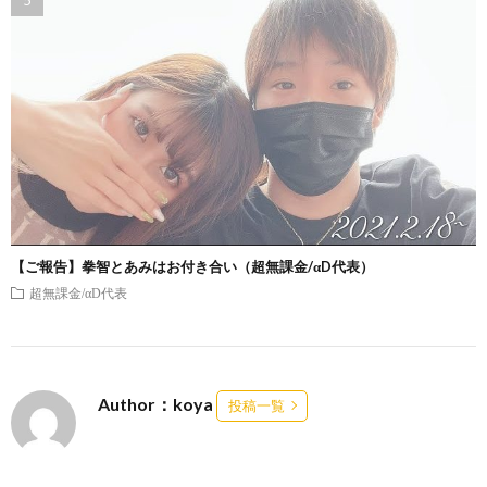
【ご報告】拳智とあみはお付き合い（超無課金/αD代表）
超無課金/αD代表
Author：koya
投稿一覧