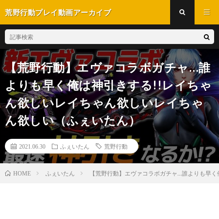
荒野行動プレイ動画アーカイブ
【荒野行動】エヴァコラボガチャ…誰
よりも早く俺は神引きする!!レイちゃ
ん欲しいレイちゃん欲しいレイちゃ
ん欲しい（ふぇいたん）
2021.06.30
ふぇいたん
荒野行動
ふぇいたん
【荒野行動】エヴァコラボガチャ...誰よりも早
HOME