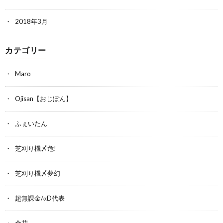
2018年3月
カテゴリー
Maro
Ojisan【おじぽん】
ふぇいたん
芝刈り機〆危!
芝刈り機〆夢幻
超無課金/αD代表
金花