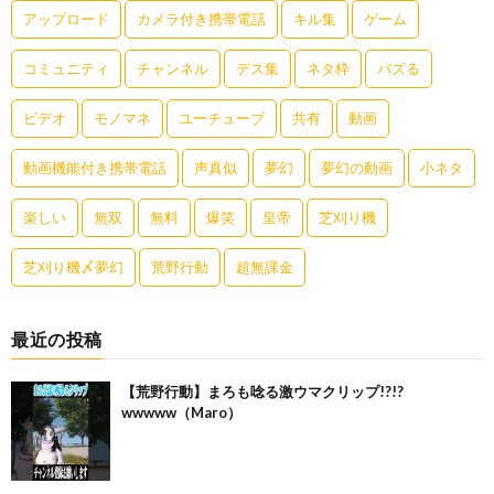
アップロード
カメラ付き携帯電話
キル集
ゲーム
コミュニティ
チャンネル
デス集
ネタ枠
バズる
ビデオ
モノマネ
ユーチューブ
共有
動画
動画機能付き携帯電話
声真似
夢幻
夢幻の動画
小ネタ
楽しい
無双
無料
爆笑
皇帝
芝刈り機
芝刈り機〆夢幻
荒野行動
超無課金
最近の投稿
【荒野行動】まろも唸る激ウマクリップ!?!?
wwwww（Maro）