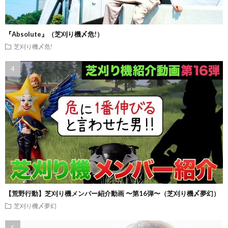
『Absolute』（芝刈り機〆危!）
芝刈り機〆危!
【荒野行動】芝刈り機メンバー紹介動画 〜第16弾〜（芝刈り機〆夢幻）
芝刈り機〆夢幻