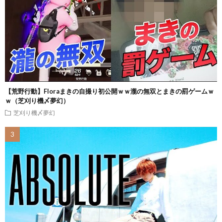
【荒野行動】Floraまきの自撮り初公開ｗｗ瀧の無双とまきの罰ゲームｗ
ｗ（芝刈り機〆夢幻）
芝刈り機〆夢幻