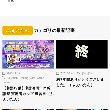
ふぇいたん
カテゴリの最新記事
2025.11.25
2025.10.24
ポケポケ
Pokémon Trading Card Game
約9年間ありがとうございま
Pocket
した。（ふぇいたん）
【荒野行動】荒野8周年再感
謝祭 実況者カップ 練習日（ふ
ぇいたん）