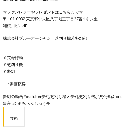
☆ファンレターやプレゼントはこちらまで☆
〒 104-0032 東京都中央区八丁堀三丁目27番4号 八重
洲桜川ビル4F
株式会社ブルーオーシャン 芝刈り機〆夢幻宛
——————————————————-
＃荒野行動
＃芝刈り機
＃夢幻
—-↑動画概要—-
夢幻の動画,YouTuber夢幻,芝刈り機〆夢幻,芝刈り機,荒野行動,Core,
皇帝,αD,まろ,へんしゅう長
共有: