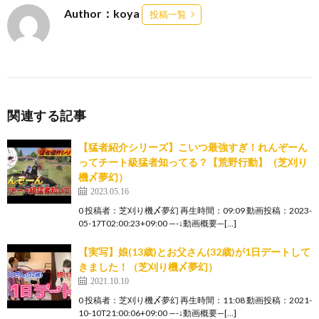
Author：koya
投稿一覧
関連する記事
【猛者紹介シリーズ】こいつ最強すぎ！れんぞーん
ってチート級猛者知ってる？【荒野行動】（芝刈り
機〆夢幻）
2023.05.16
0 投稿者：芝刈り機〆夢幻 再生時間：09:09 動画投稿：2023-
05-17T02:00:23+09:00 —-↓動画概要—[…]
【実写】娘(13歳)とお父さん(32歳)が1日デートして
きました！（芝刈り機〆夢幻）
2021.10.10
0 投稿者：芝刈り機〆夢幻 再生時間：11:08 動画投稿：2021-
10-10T21:00:06+09:00 —-↓動画概要—[…]