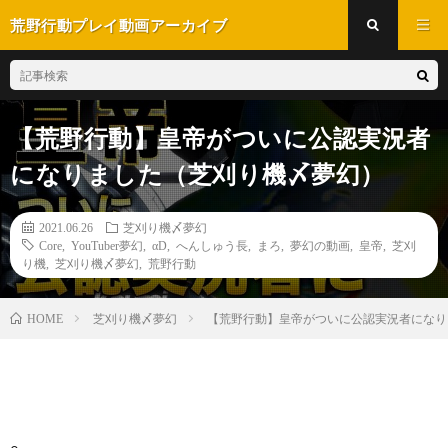
荒野行動プレイ動画アーカイブ
【荒野行動】皇帝がついに公認実況者
になりました（芝刈り機〆夢幻）
2021.06.26
芝刈り機〆夢幻
Core
,
YouTuber夢幻
,
αD
,
へんしゅう長
,
まろ
,
夢幻の動画
,
皇帝
,
芝刈
り機
,
芝刈り機〆夢幻
,
荒野行動
芝刈り機〆夢幻
【荒野行動】皇帝がついに公認実況者になり
HOME