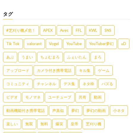
タグ
#芝刈り機〆危！
APEX
Aves
FFL
KWL
SNS
Tik Tok
valorant
Vogel
YouTube
YouTuber夢幻
αD
あぶ
うまい
ちょむまろ
ふぇいたん
まろ
アップロード
カメラ付き携帯電話
キル集
ゲーム
コミュニティ
チャンネル
デス集
ネタ枠
バズる
ビデオ
モノマネ
ユーチューブ
共有
動画
動画機能付き携帯電話
声真似
夢幻
夢幻の動画
小ネタ
楽しい
無双
無料
爆笑
皇帝
芝刈り機