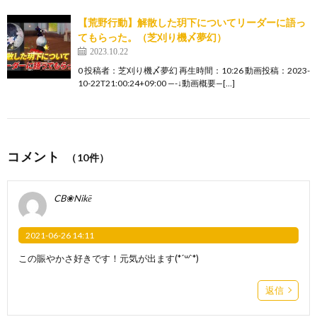
【荒野行動】解散した玥下についてリーダーに語っ
てもらった。（芝刈り機〆夢幻）
2023.10.22
0 投稿者：芝刈り機〆夢幻 再生時間：10:26 動画投稿：2023-
10-22T21:00:24+09:00 —-↓動画概要—[…]
コメント
（10件）
CB❀Nikē
2021-06-26 14:11
この賑やかさ好きです！元気が出ます(*´꒳`*)
返信