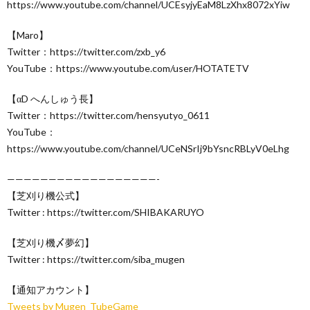
https://www.youtube.com/channel/UCEsyjyEaM8LzXhx8072xYiw
【Maro】
Twitter：https://twitter.com/zxb_y6
YouTube：https://www.youtube.com/user/HOTATETV
【αD へんしゅう長】
Twitter：https://twitter.com/hensyutyo_0611
YouTube：
https://www.youtube.com/channel/UCeNSrIj9bYsncRBLyV0eLhg
——————————————————-
【芝刈り機公式】
Twitter : https://twitter.com/SHIBAKARUYO
【芝刈り機〆夢幻】
Twitter : https://twitter.com/siba_mugen
【通知アカウント】
Tweets by Mugen_TubeGame