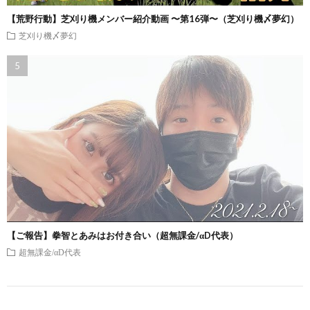
【荒野行動】芝刈り機メンバー紹介動画 〜第16弾〜（芝刈り機〆夢幻）
芝刈り機〆夢幻
【ご報告】拳智とあみはお付き合い（超無課金/αD代表）
超無課金/αD代表