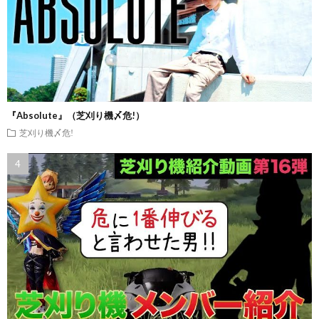
『Absolute』（芝刈り機〆危!）
芝刈り機〆危!