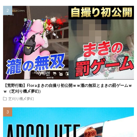
【荒野行動】Floraまきの自撮り初公開ｗｗ瀧の無双とまきの罰ゲームｗ
ｗ（芝刈り機〆夢幻）
芝刈り機〆夢幻