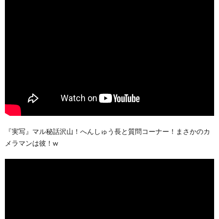
『実写』マル秘話沢山！へんしゅう長と質問コーナー！まさかのカ
メラマンは彼！w