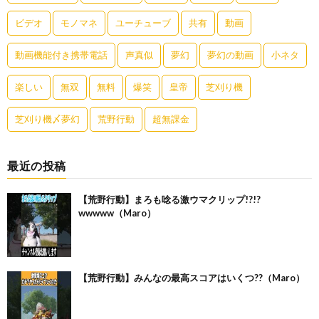
ビデオ
モノマネ
ユーチューブ
共有
動画
動画機能付き携帯電話
声真似
夢幻
夢幻の動画
小ネタ
楽しい
無双
無料
爆笑
皇帝
芝刈り機
芝刈り機〆夢幻
荒野行動
超無課金
最近の投稿
【荒野行動】まろも唸る激ウマクリップ!?!?
wwwww（Maro）
【荒野行動】みんなの最高スコアはいくつ??（Maro）