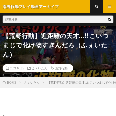
荒野行動プレイ動画アーカイブ
【荒野行動】近距離の天才…!!こいつ
まじで化け物すぎんだろ（ふぇいた
ん）
2021.06.25
ふぇいたん
荒野行動
ふぇいたん
【荒野行動】近距離の天才...!!こいつまじで化
HOME