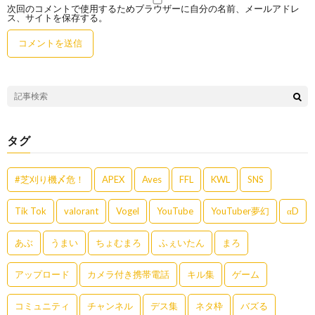
次回のコメントで使用するためブラウザーに自分の名前、メールアドレ
ス、サイトを保存する。
タグ
#芝刈り機〆危！
APEX
Aves
FFL
KWL
SNS
Tik Tok
valorant
Vogel
YouTube
YouTuber夢幻
αD
あぶ
うまい
ちょむまろ
ふぇいたん
まろ
アップロード
カメラ付き携帯電話
キル集
ゲーム
コミュニティ
チャンネル
デス集
ネタ枠
バズる