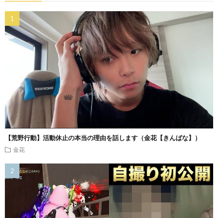
【荒野行動】活動休止の本当の理由を話します（金花【きんばな】）
金花