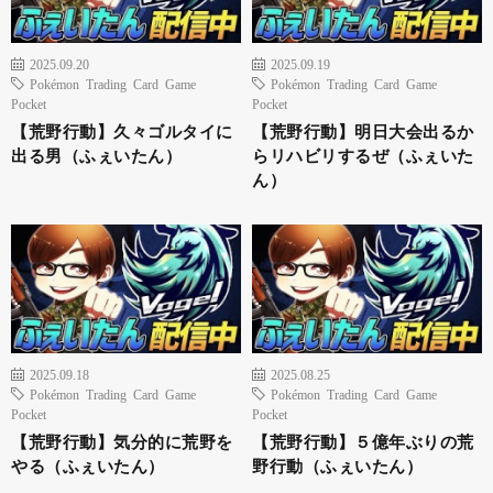
2025.09.20
2025.09.19
Pokémon Trading Card Game
Pokémon Trading Card Game
Pocket
Pocket
【荒野行動】久々ゴルタイに
【荒野行動】明日大会出るか
出る男（ふぇいたん）
らリハビリするぜ（ふぇいた
ん）
2025.09.18
2025.08.25
Pokémon Trading Card Game
Pokémon Trading Card Game
Pocket
Pocket
【荒野行動】気分的に荒野を
【荒野行動】５億年ぶりの荒
やる（ふぇいたん）
野行動（ふぇいたん）