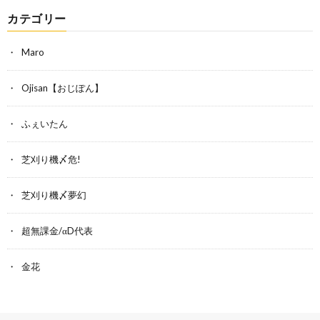
カテゴリー
Maro
Ojisan【おじぽん】
ふぇいたん
芝刈り機〆危!
芝刈り機〆夢幻
超無課金/αD代表
金花