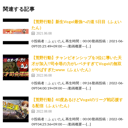
関連する記事
【荒野行動】新生Vogel最強への道 5日目（ふぇい
たん）
2021.06.08
0 投稿者：ふぇいたん 再生時間：00:00 動画投稿：2021-06-
09T05:25:49+09:00 —-↓動画概要—-[…]
【荒野行動】チャンピオンシップを3位に導いた天
才が加入!?司令塔の力がレベチすぎてVogelの無双
がやばすぎたwww（ふぇいたん）
2022.06.08
0 投稿者：ふぇいたん 再生時間：09:26 動画投稿：2022-06-
09T04:00:19+09:00 —-↓動画概要—-[…]
【荒野行動】40度あるけどVogelのリーグ戦応援す
る配信（ふぇいたん）
2022.08.08
0 投稿者：ふぇいたん 再生時間：00:00 動画投稿：2022-08-
09T04:25:36+09:00 —-↓動画概要—-[…]