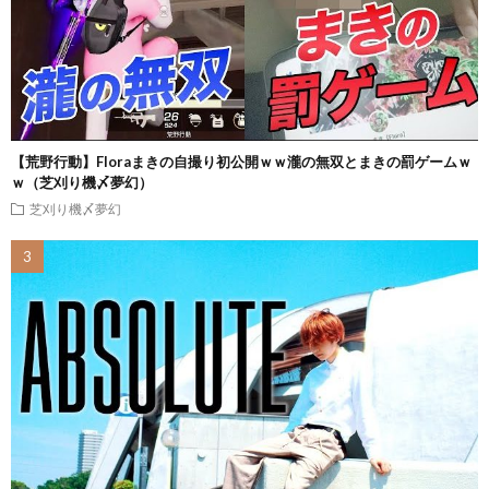
【荒野行動】Floraまきの自撮り初公開ｗｗ瀧の無双とまきの罰ゲームｗ
ｗ（芝刈り機〆夢幻）
芝刈り機〆夢幻