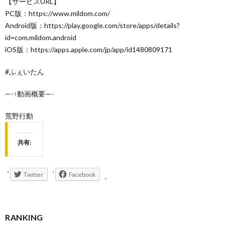
【サービスURL】
PC版：https://www.mildom.com/
Android版：https://play.google.com/store/apps/details?
id=com.mildom.android
iOS版：https://apps.apple.com/jp/app/id1480809171
#ふぇいたん
—-↑動画概要—-
荒野行動
共有:
Twitter
Facebook
RANKING