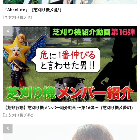
『Absolute』（芝刈り機〆危!）
芝刈り機〆危!
【荒野行動】芝刈り機メンバー紹介動画 〜第16弾〜（芝刈り機〆夢幻）
芝刈り機〆夢幻