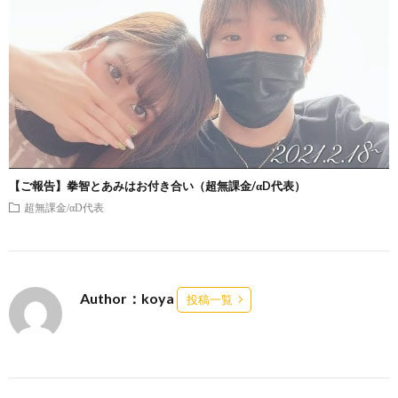
【ご報告】拳智とあみはお付き合い（超無課金/αD代表）
超無課金/αD代表
Author：koya
投稿一覧