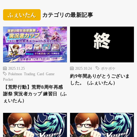
ふぇいたん
カテゴリの最新記事
2025.11.25
2025.10.24
ポケポケ
Pokémon Trading Card Game
約9年間ありがとうございま
Pocket
した。（ふぇいたん）
【荒野行動】荒野8周年再感
謝祭 実況者カップ 練習日（ふ
ぇいたん）