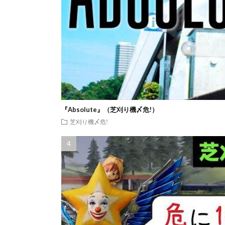
『Absolute』（芝刈り機〆危!）
芝刈り機〆危!