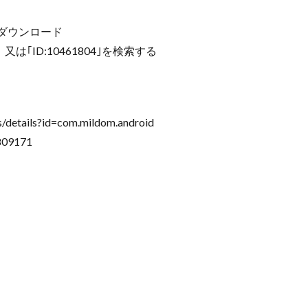
m」をダウンロード
は｢ID:10461804｣を検索する
/details?id=com.mildom.android
809171