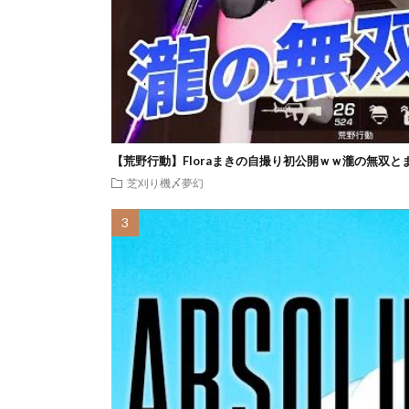
【荒野行動】Floraまきの自撮り初公開ｗｗ瀧の無双と
芝刈り機〆夢幻