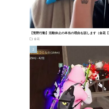
【荒野行動】活動休止の本当の理由を話します（金花【
金花