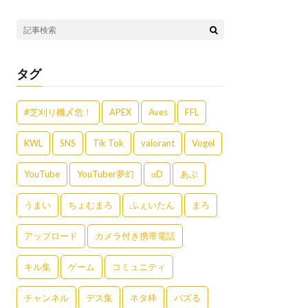
タグ
#芝刈り機〆危！
APEX
Aves
FFL
KWL
SNS
Tik Tok
valorant
Vogel
YouTube
YouTuber夢幻
αD
あぶ
うまい
ちょむまろ
ふぇいたん
まろ
アップロード
カメラ付き携帯電話
キル集
ゲーム
コミュニティ
チャンネル
デス集
ネタ枠
バズる