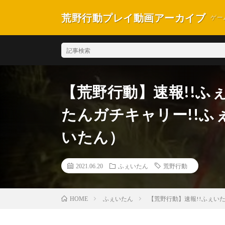
荒野行動プレイ動画アーカイブ
ゲー
【荒野行動】速報!!ふ
たんガチキャリー!!ふ
いたん）
2021.06.20
ふぇいたん
荒野行動
ふぇいたん
【荒野行動】速報!!ふぇい
HOME