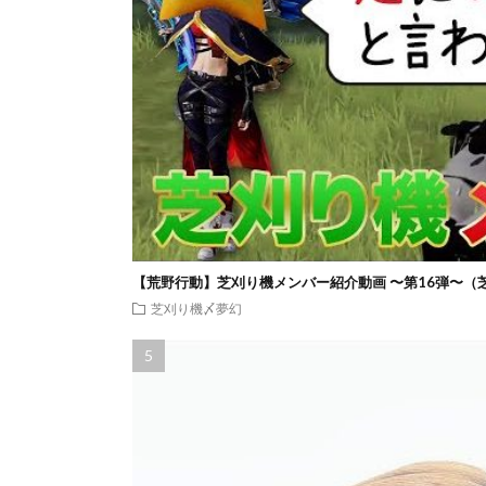
【荒野行動】芝刈り機メンバー紹介動画 〜第16弾〜（
芝刈り機〆夢幻