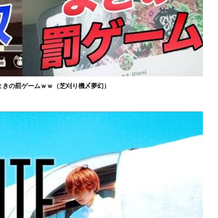
まきの罰ゲームｗｗ（芝刈り機〆夢幻）