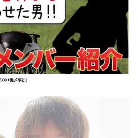
芝刈り機〆夢幻）