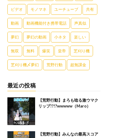
ビデオ
モノマネ
ユーチューブ
共有
動画
動画機能付き携帯電話
声真似
夢幻
夢幻の動画
小ネタ
楽しい
無双
無料
爆笑
皇帝
芝刈り機
芝刈り機〆夢幻
荒野行動
超無課金
最近の投稿
【荒野行動】まろも唸る激ウマク
リップ!?!?wwwww（Maro）
【荒野行動】みんなの最高スコア