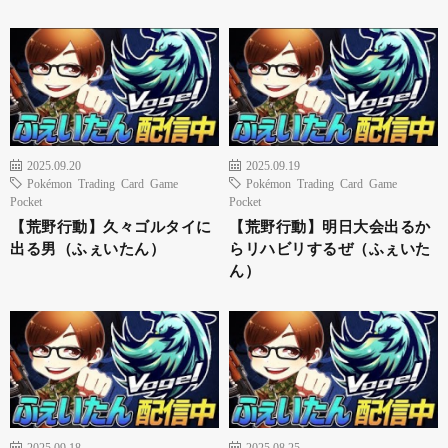
2025.09.20
2025.09.19
Pokémon Trading Card Game
Pokémon Trading Card Game
Pocket
Pocket
【荒野行動】久々ゴルタイに
【荒野行動】明日大会出るか
出る男（ふぇいたん）
らリハビリするぜ（ふぇいた
ん）
2025.09.18
2025.08.25