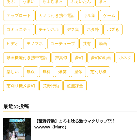
あぶ
うまい
ちょむまろ
ふぇいたん
まろ
アップロード
カメラ付き携帯電話
キル集
ゲーム
コミュニティ
チャンネル
デス集
ネタ枠
バズる
ビデオ
モノマネ
ユーチューブ
共有
動画
動画機能付き携帯電話
声真似
夢幻
夢幻の動画
小ネタ
楽しい
無双
無料
爆笑
皇帝
芝刈り機
芝刈り機〆夢幻
荒野行動
超無課金
最近の投稿
【荒野行動】まろも唸る激ウマクリップ!?!?
wwwww（Maro）