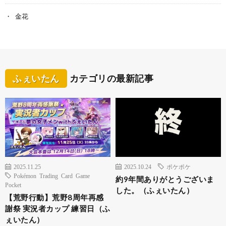
金花
ふぇいたん
カテゴリの最新記事
2025.11.25
2025.10.24
ポケポケ
Pokémon Trading Card Game
約9年間ありがとうございま
Pocket
した。（ふぇいたん）
【荒野行動】荒野8周年再感
謝祭 実況者カップ 練習日（ふ
ぇいたん）