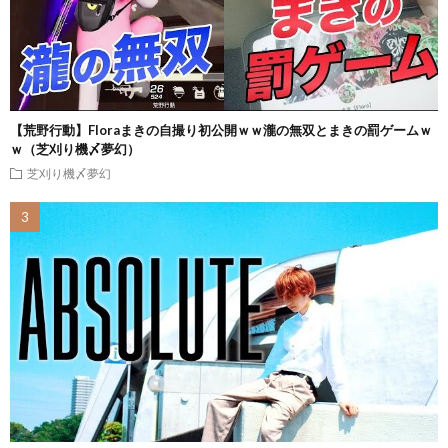
【荒野行動】Floraまきの自撮り初公開ｗｗ瀧の無双とまきの罰ゲームｗ
ｗ（芝刈り機〆夢幻）
芝刈り機〆夢幻