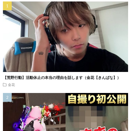
【荒野行動】活動休止の本当の理由を話します（金花【きんばな】）
金花