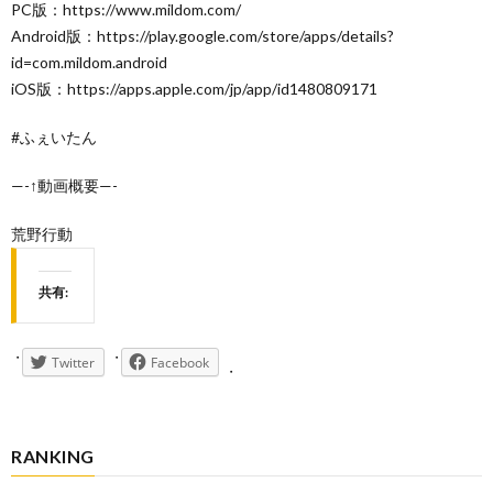
PC版：https://www.mildom.com/
Android版：https://play.google.com/store/apps/details?
id=com.mildom.android
iOS版：https://apps.apple.com/jp/app/id1480809171
#ふぇいたん
—-↑動画概要—-
荒野行動
共有:
Twitter
Facebook
RANKING