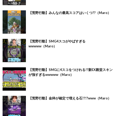
【荒野行動】みんなの最高スコアはいくつ??（Maro）
【荒野行動】SMG4スコがやばすぎる
wwwww（Maro）
【荒野行動】SMGに4スコをつけれる!?新EX殿堂スキン
が強すぎるwwwww（Maro）
【荒野行動】金枠が確定で増える石!?!?www（Maro）