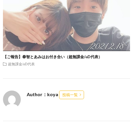
【ご報告】拳智とあみはお付き合い（超無課金/αD代表）
超無課金/αD代表
Author：koya
投稿一覧