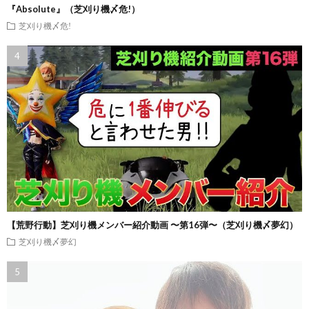
『Absolute』（芝刈り機〆危!）
芝刈り機〆危!
【荒野行動】芝刈り機メンバー紹介動画 〜第16弾〜（芝刈り機〆夢幻）
芝刈り機〆夢幻