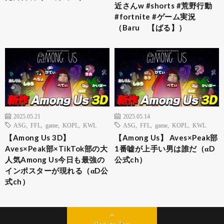
近さんw #shorts #荒野行動
#fortnite #ゲーム実況
（Baru 【ばる】）
2025.05.21
2025.05.14
ASG
,
FFL
,
game
,
KOPL
,
KWL
ASG
,
FFL
,
game
,
KOPL
,
KWL
【Among Us 3D】
【Among Us】 Aves×Peak部
Aves×Peak部×TikTok部の大
1番嘘が上手い男は誰だ（αD
人気Among Us今日も最強の
公式ch）
インポスターが現れる（αD公
式ch）