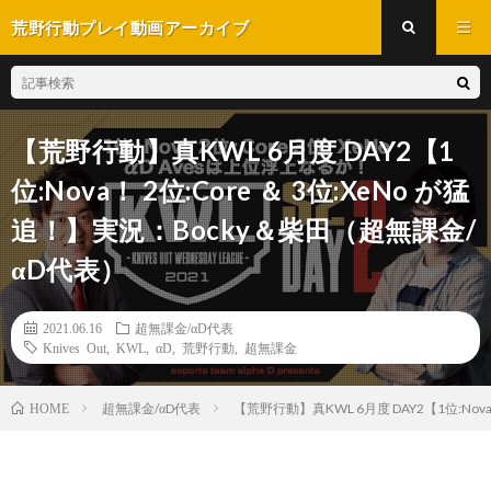
荒野行動プレイ動画アーカイブ
【荒野行動】真KWL 6月度 DAY2【1
位:Nova！ 2位:Core ＆ 3位:XeNo が猛
追！】実況：Bocky＆柴田（超無課金/
αD代表）
2021.06.16
超無課金/αD代表
Knives Out
,
KWL
,
αD
,
荒野行動
,
超無課金
超無課金/αD代表
【荒野行動】真KWL 6月度 DAY2【1位:Nov
HOME