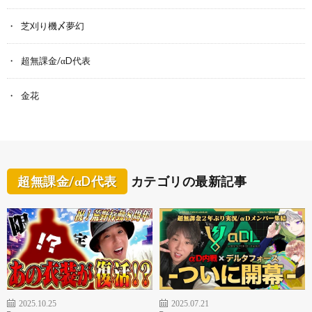
芝刈り機〆夢幻
超無課金/αD代表
金花
超無課金/αD代表
カテゴリの最新記事
2025.10.25
2025.07.21