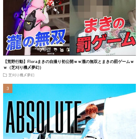
【荒野行動】Floraまきの自撮り初公開ｗｗ瀧の無双とまきの罰ゲームｗ
ｗ（芝刈り機〆夢幻）
芝刈り機〆夢幻