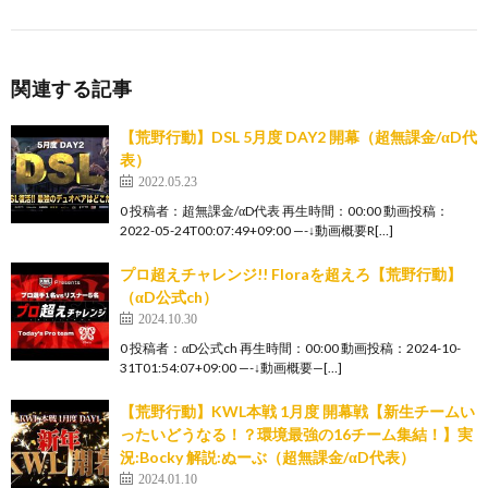
関連する記事
【荒野行動】DSL 5月度 DAY2 開幕（超無課金/αD代
表）
2022.05.23
0 投稿者：超無課金/αD代表 再生時間：00:00 動画投稿：
2022-05-24T00:07:49+09:00 —-↓動画概要R[…]
プロ超えチャレンジ!! Floraを超えろ【荒野行動】
（αD公式ch）
2024.10.30
0 投稿者：αD公式ch 再生時間：00:00 動画投稿：2024-10-
31T01:54:07+09:00 —-↓動画概要—[…]
【荒野行動】KWL本戦 1月度 開幕戦【新生チームい
ったいどうなる！？環境最強の16チーム集結！】実
況:Bocky 解説:ぬーぶ（超無課金/αD代表）
2024.01.10