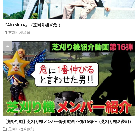
『Absolute』（芝刈り機〆危!）
芝刈り機〆危!
【荒野行動】芝刈り機メンバー紹介動画 〜第16弾〜（芝刈り機〆夢幻）
芝刈り機〆夢幻