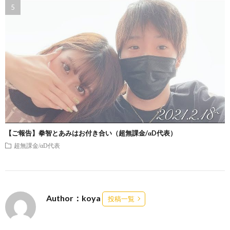
【ご報告】拳智とあみはお付き合い（超無課金/αD代表）
超無課金/αD代表
Author：koya
投稿一覧