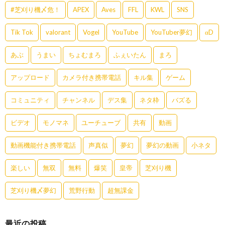
#芝刈り機〆危！
APEX
Aves
FFL
KWL
SNS
Tik Tok
valorant
Vogel
YouTube
YouTuber夢幻
αD
あぶ
うまい
ちょむまろ
ふぇいたん
まろ
アップロード
カメラ付き携帯電話
キル集
ゲーム
コミュニティ
チャンネル
デス集
ネタ枠
バズる
ビデオ
モノマネ
ユーチューブ
共有
動画
動画機能付き携帯電話
声真似
夢幻
夢幻の動画
小ネタ
楽しい
無双
無料
爆笑
皇帝
芝刈り機
芝刈り機〆夢幻
荒野行動
超無課金
最近の投稿