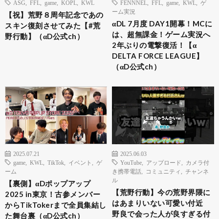
ASG
,
FFL
,
game
,
KOPL
,
KWL
FENNNEL
,
FFL
,
game
,
KWL
,
ゲ
ーム実況
【祝】荒野８周年記念であの
αDL 7月度 DAY1開幕！MCに
スキン復刻させてみた【#荒
は、超無課金！ゲーム実況へ
野行動】（αD公式ch）
2年ぶりの電撃復活！【α
DELTA FORCE LEAGUE】
（αD公式ch）
2025.07.21
2025.06.03
game
,
KWL
,
TikTok
,
イベント
,
ゲ
YouTube
,
アップロード
,
カメラ付
ーム
き携帯電話
,
コミュニティ
,
チャンネ
ル
【裏側】αDポップアップ
【荒野行動】今の荒野界隈に
2025 in東京！古参メンバー
はあまりいない可愛い付近
からTikTokerまで全員集結し
野良で会った人が良すぎる付
た舞台裏（αD公式ch）