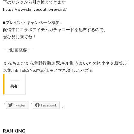
下のリンクから引き換えできます
https://www.knivesout.jp/reward/
■プレゼントキャンペーン概要：
配信中にコラボアイテムガチャコードを配布するので、
ぜひ見に来てね！
—-↑動画概要—-
まろ,ちょむまろ,荒野行動,無双,キル集,うまい,ネタ枠,小ネタ,爆笑,デ
ス集,Tik Tok,SNS,声真似,モノマネ,楽しい,バズる
共有:
Twitter
Facebook
RANKING