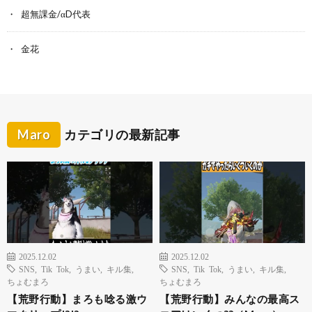
超無課金/αD代表
金花
Maro
カテゴリの最新記事
2025.12.02
2025.12.02
SNS
,
Tik Tok
,
うまい
,
キル集
,
SNS
,
Tik Tok
,
うまい
,
キル集
,
ちょむまろ
ちょむまろ
【荒野行動】まろも唸る激ウ
【荒野行動】みんなの最高ス