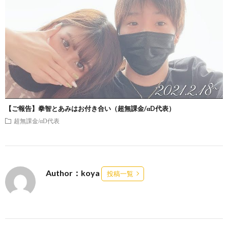
【ご報告】拳智とあみはお付き合い（超無課金/αD代表）
超無課金/αD代表
Author：koya
投稿一覧