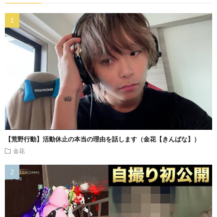
【荒野行動】活動休止の本当の理由を話します（金花【きんばな】）
金花