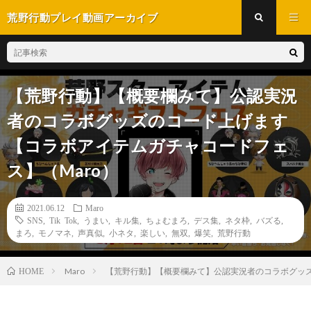
荒野行動プレイ動画アーカイブ
【荒野行動】【概要欄みて】公認実況
者のコラボグッズのコード上げます
【コラボアイテムガチャコードフェ
ス】（Maro）
2021.06.12
Maro
SNS
,
Tik Tok
,
うまい
,
キル集
,
ちょむまろ
,
デス集
,
ネタ枠
,
バズる
,
まろ
,
モノマネ
,
声真似
,
小ネタ
,
楽しい
,
無双
,
爆笑
,
荒野行動
Maro
【荒野行動】【概要欄みて】公認実況者のコラボグッズ
HOME