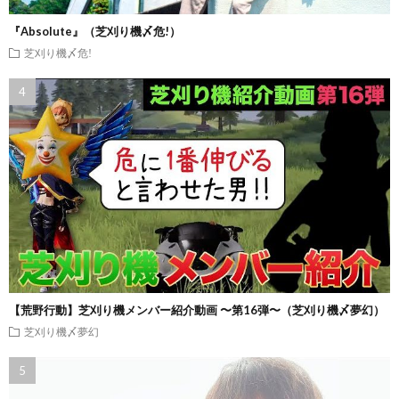
『Absolute』（芝刈り機〆危!）
芝刈り機〆危!
【荒野行動】芝刈り機メンバー紹介動画 〜第16弾〜（芝刈り機〆夢幻）
芝刈り機〆夢幻