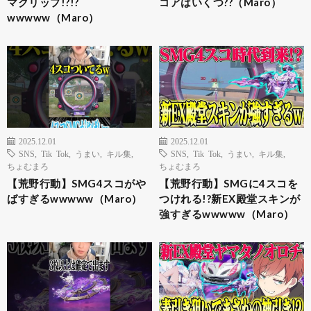
マクリップ!?!?
コアはいくつ??（Maro）
wwwww（Maro）
2025.12.01
2025.12.01
SNS
,
Tik Tok
,
うまい
,
キル集
,
SNS
,
Tik Tok
,
うまい
,
キル集
,
ちょむまろ
ちょむまろ
【荒野行動】SMG4スコがや
【荒野行動】SMGに4スコを
ばすぎるwwwww（Maro）
つけれる!?新EX殿堂スキンが
強すぎるwwwww（Maro）