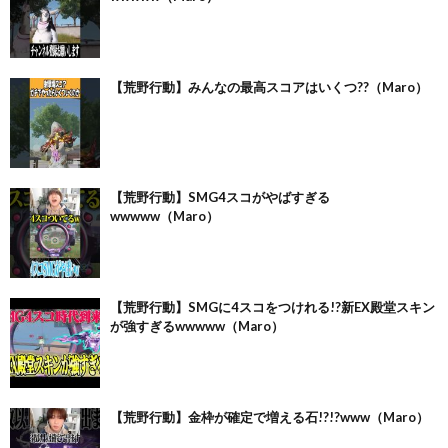
【荒野行動】みんなの最高スコアはいくつ??（Maro）
【荒野行動】SMG4スコがやばすぎる
wwwww（Maro）
【荒野行動】SMGに4スコをつけれる!?新EX殿堂スキン
が強すぎるwwwww（Maro）
【荒野行動】金枠が確定で増える石!?!?www（Maro）