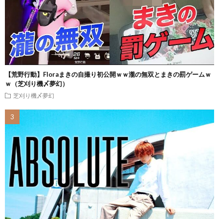
【荒野行動】Floraまきの自撮り初公開ｗｗ瀧の無双とまきの罰ゲームｗ
ｗ（芝刈り機〆夢幻）
芝刈り機〆夢幻