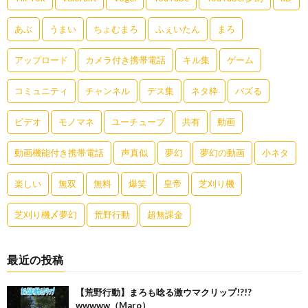
あぶ
うまい
ちょむまろ
ふぇいたん
まろ
アップロード
カメラ付き携帯電話
キル集
ゲーム
コミュニティ
チャンネル
デス集
ネタ枠
バズる
ビデオ
モノマネ
ユーチューブ
共有
動画
動画機能付き携帯電話
声真似
夢幻
夢幻の動画
小ネタ
楽しい
無双
無料
爆笑
皇帝
芝刈り機
芝刈り機〆夢幻
荒野行動
超無課金
最近の投稿
【荒野行動】まろも唸る激ウマクリップ!?!?
wwwww（Maro）