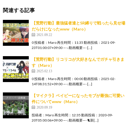
関連する記事
【荒野行動】最強猛者達とSR縛りで戦ったら見せ場
だらけになったwww（Maro）
2021.09.22
0 投稿者：Maro 再生時間：11:35 動画投稿：2021-09-
23T01:00:07+09:00 —-↓動画概要—- […]
【荒野行動】リコリコが大好きなんでガチャ引きま
す（Maro）
2025.02.13
0 投稿者：Maro 再生時間：00:00 動画投稿：2025-02-
14T08:31:52+09:00 —-↓動画概要—- […]
【マイクラ】ベイビーになったモブが最強に可愛い
件についてwww（Maro）
2020.09.19
投稿者：Maro 再生時間：12:35 動画投稿：2020-09-
20T05:00:06+09:00 —-↓動画概要—- 🐈新[…]