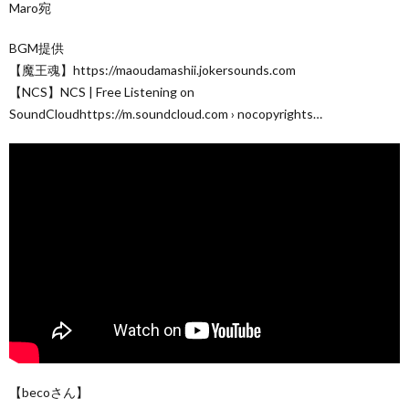
Maro宛
BGM提供
【魔王魂】https://maoudamashii.jokersounds.com
【NCS】NCS | Free Listening on
SoundCloudhttps://m.soundcloud.com › nocopyrights…
【becoさん】