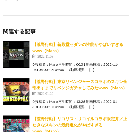
関連する記事
【荒野行動】新殿堂セダンの性能がやばいすぎる
www（Maro）
2022.11.03
0 投稿者：Maro 再生時間：00:31 動画投稿：2022-11-
04T04:00:19+09:00 —-↓動画概要—- […]
【荒野行動】東京リベンジャーズコラボのスキン全
部出すまでリベンジガチャしてみたwww（Maro）
2022.01.29
0 投稿者：Maro 再生時間：13:26 動画投稿：2022-01-
30T03:00:13+09:00 —-↓動画概要—- […]
【荒野行動】リコリス・リコイルコラボ限定井ノ上
たきなスキンの最終進化がやばすぎる
www（Maro）