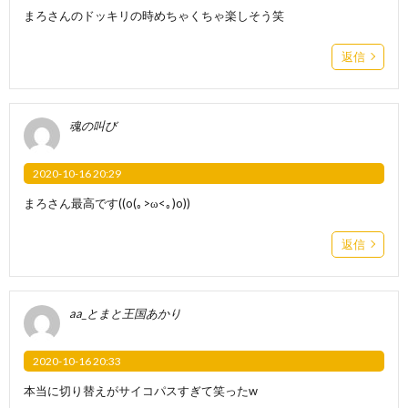
まろさんのドッキリの時めちゃくちゃ楽しそう笑
返信
魂の叫び
2020-10-16 20:29
まろさん最高です((o(｡>ω<｡)o))
返信
aa_とまと王国あかり
2020-10-16 20:33
本当に切り替えがサイコパスすぎて笑った‪w