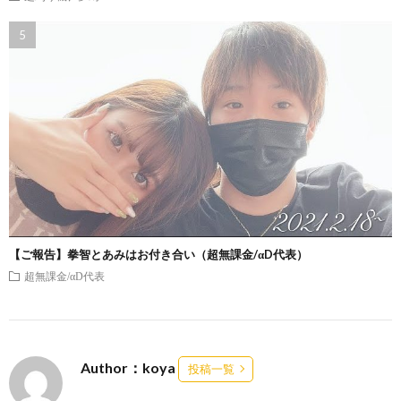
【ご報告】拳智とあみはお付き合い（超無課金/αD代表）
超無課金/αD代表
Author：koya
投稿一覧