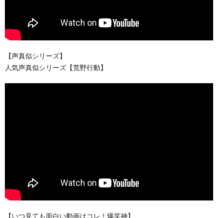
【声真似シリーズ】
人気声真似シリーズ【荒野行動】
【いつ見ても面白い動画はコレ！爆笑神】