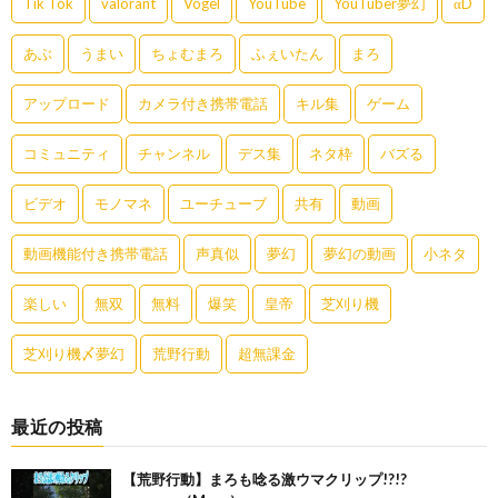
Tik Tok
valorant
Vogel
YouTube
YouTuber夢幻
αD
あぶ
うまい
ちょむまろ
ふぇいたん
まろ
アップロード
カメラ付き携帯電話
キル集
ゲーム
コミュニティ
チャンネル
デス集
ネタ枠
バズる
ビデオ
モノマネ
ユーチューブ
共有
動画
動画機能付き携帯電話
声真似
夢幻
夢幻の動画
小ネタ
楽しい
無双
無料
爆笑
皇帝
芝刈り機
芝刈り機〆夢幻
荒野行動
超無課金
最近の投稿
【荒野行動】まろも唸る激ウマクリップ!?!?