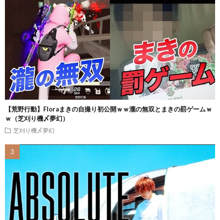
【荒野行動】Floraまきの自撮り初公開ｗｗ瀧の無双とまきの罰ゲームｗ
ｗ（芝刈り機〆夢幻）
芝刈り機〆夢幻