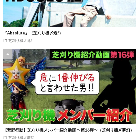
『Absolute』（芝刈り機〆危!）
芝刈り機〆危!
【荒野行動】芝刈り機メンバー紹介動画 〜第16弾〜（芝刈り機〆夢幻）
芝刈り機〆夢幻