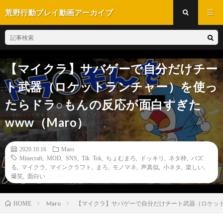
荒野行動プレイ動画アーカイブ
【マイクラ】サバゲーで自分だけチー
ト武器（ロケットランチャー）を使っ
たらドラ○もんの反応が面白すぎた
www（Maro）
2020.10.16
Maro
Minecraft
,
MOD
,
SNS
,
Tik Tok
,
ちょむまろ
,
ドッキリ
,
ネタ枠
,
バズ
る
,
マイクラ
,
マインクラフト
,
まろ
,
モノマネ
,
声真似
,
小ネタ
,
楽しい
,
爆笑
,
面白い
Maro
【マイクラ】サバゲーで自分だけチート武器（ロケット
HOME