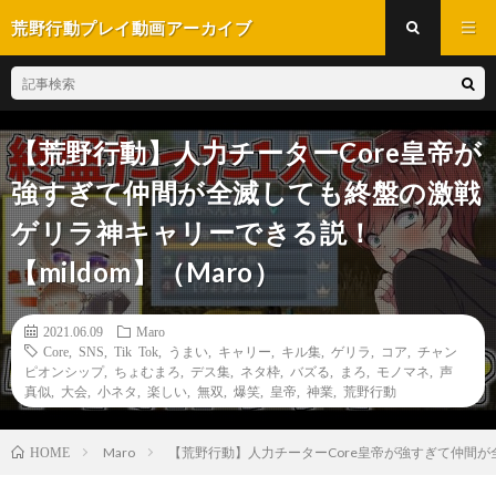
荒野行動プレイ動画アーカイブ
【荒野行動】人力チーターCore皇帝が
強すぎて仲間が全滅しても終盤の激戦
ゲリラ神キャリーできる説！
【mildom】（Maro）
2021.06.09
Maro
Core
,
SNS
,
Tik Tok
,
うまい
,
キャリー
,
キル集
,
ゲリラ
,
コア
,
チャン
ピオンシップ
,
ちょむまろ
,
デス集
,
ネタ枠
,
バズる
,
まろ
,
モノマネ
,
声
真似
,
大会
,
小ネタ
,
楽しい
,
無双
,
爆笑
,
皇帝
,
神業
,
荒野行動
Maro
【荒野行動】人力チーターCore皇帝が強すぎて仲間が全
HOME