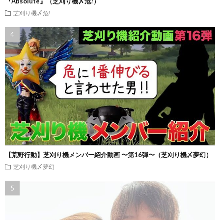
『Absolute』（芝刈り機〆危!）
芝刈り機〆危!
【荒野行動】芝刈り機メンバー紹介動画 〜第16弾〜（芝刈り機〆夢幻）
芝刈り機〆夢幻