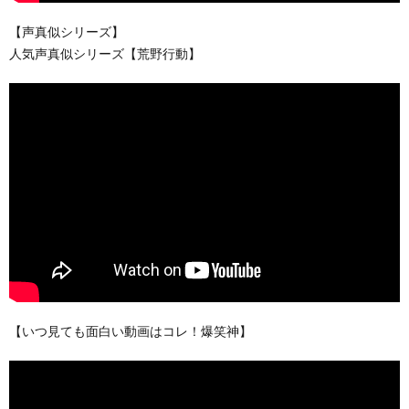
【声真似シリーズ】
人気声真似シリーズ【荒野行動】
【いつ見ても面白い動画はコレ！爆笑神】