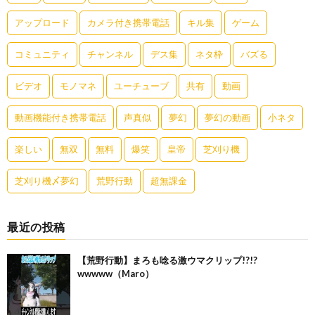
アップロード
カメラ付き携帯電話
キル集
ゲーム
コミュニティ
チャンネル
デス集
ネタ枠
バズる
ビデオ
モノマネ
ユーチューブ
共有
動画
動画機能付き携帯電話
声真似
夢幻
夢幻の動画
小ネタ
楽しい
無双
無料
爆笑
皇帝
芝刈り機
芝刈り機〆夢幻
荒野行動
超無課金
最近の投稿
【荒野行動】まろも唸る激ウマクリップ!?!?
wwwww（Maro）