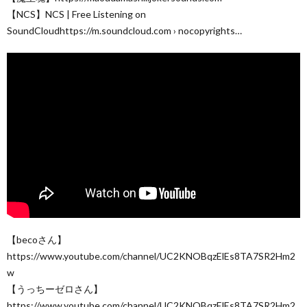
【NCS】NCS | Free Listening on
SoundCloudhttps://m.soundcloud.com › nocopyrights…
【becoさん】
https://www.youtube.com/channel/UC2KNOBqzElEs8TA7SR2Hm2
w
【うっちーゼロさん】
https://www.youtube.com/channel/UC2KNOBqzElEs8TA7SR2Hm2