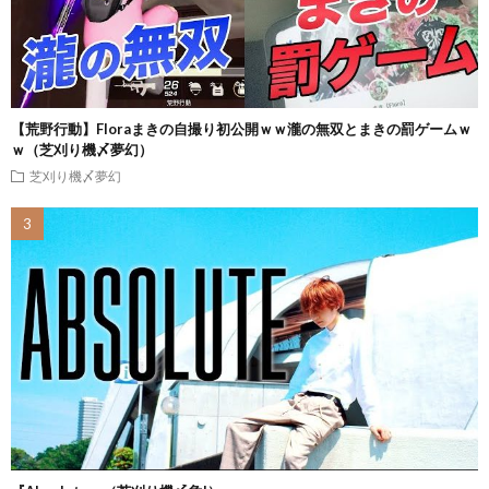
【荒野行動】Floraまきの自撮り初公開ｗｗ瀧の無双とまきの罰ゲームｗ
ｗ（芝刈り機〆夢幻）
芝刈り機〆夢幻