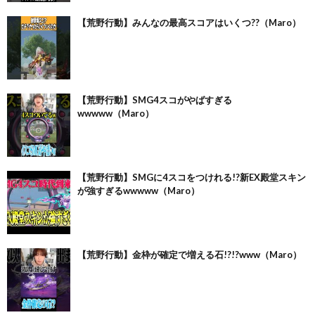
【荒野行動】みんなの最高スコアはいくつ??（Maro）
【荒野行動】SMG4スコがやばすぎる
wwwww（Maro）
【荒野行動】SMGに4スコをつけれる!?新EX殿堂スキン
が強すぎるwwwww（Maro）
【荒野行動】金枠が確定で増える石!?!?www（Maro）