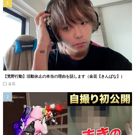
【荒野行動】活動休止の本当の理由を話します（金花【きんばな】）
金花