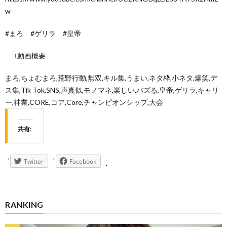
w
#まろ #ゲリラ #皇帝
—-↑動画概要—-
まろ,ちょむまろ,荒野行動,無双,キル集,うまい,ネタ枠,小ネタ,爆笑,デ
ス集,Tik Tok,SNS,声真似,モノマネ,楽しい,バズる,皇帝,ゲリラ,キャリ
ー,神業,CORE,コア,Core,チャンピオンシップ,大会
共有:
Twitter
Facebook
RANKING