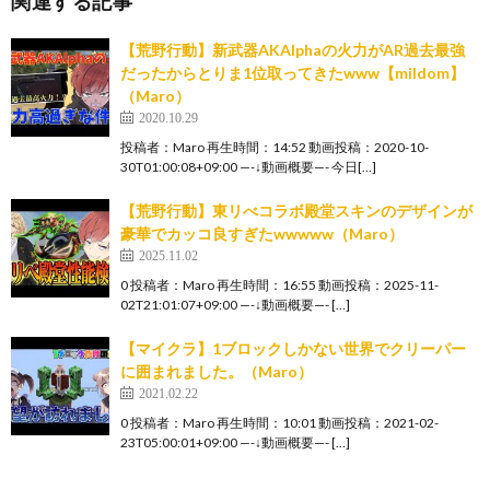
関連する記事
【荒野行動】新武器AKAlphaの火力がAR過去最強
だったからとりま1位取ってきたwww【mildom】
（Maro）
2020.10.29
投稿者：Maro 再生時間：14:52 動画投稿：2020-10-
30T01:00:08+09:00 —-↓動画概要—- 今日[…]
【荒野行動】東リべコラボ殿堂スキンのデザインが
豪華でカッコ良すぎたwwwww（Maro）
2025.11.02
0 投稿者：Maro 再生時間：16:55 動画投稿：2025-11-
02T21:01:07+09:00 —-↓動画概要—- […]
【マイクラ】1ブロックしかない世界でクリーパー
に囲まれました。（Maro）
2021.02.22
0 投稿者：Maro 再生時間：10:01 動画投稿：2021-02-
23T05:00:01+09:00 —-↓動画概要—- […]