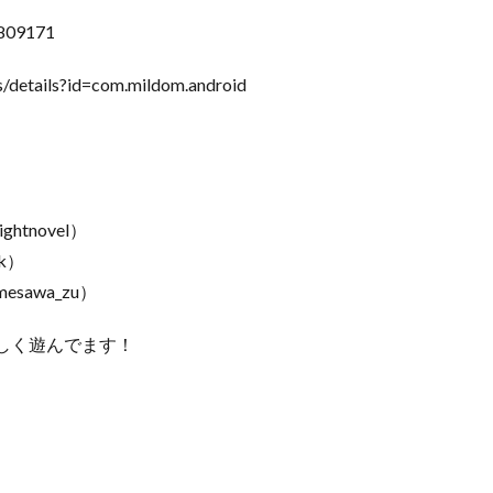
0809171
/details?id=com.mildom.android
ghtnovel）
kk）
mesawa_zu）
しく遊んでます！