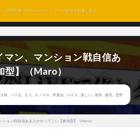
ム「荒野行動（Knives Out）」プレイ動画を収集します。
イマン、マンション戦自信あ
型】（Maro）
タ枠
,
バズる
,
まろ
,
モノマネ
,
声真似
,
小ネタ
,
楽しい
,
無双
,
爆笑
,
荒野
ンション戦自信ある人かかってこい【参加型】（Maro）