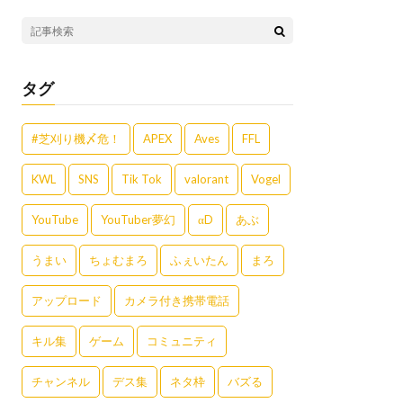
タグ
#芝刈り機〆危！
APEX
Aves
FFL
KWL
SNS
Tik Tok
valorant
Vogel
YouTube
YouTuber夢幻
αD
あぶ
うまい
ちょむまろ
ふぇいたん
まろ
アップロード
カメラ付き携帯電話
キル集
ゲーム
コミュニティ
チャンネル
デス集
ネタ枠
バズる