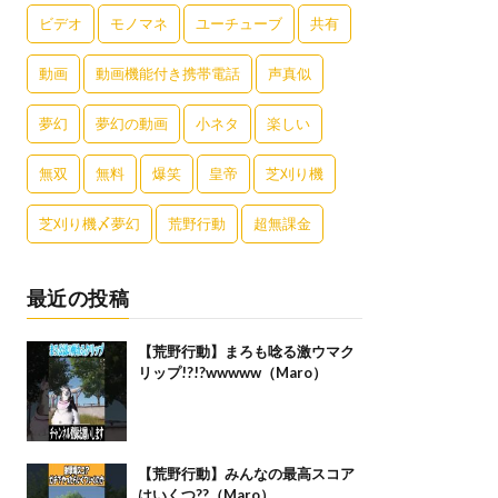
ビデオ
モノマネ
ユーチューブ
共有
動画
動画機能付き携帯電話
声真似
夢幻
夢幻の動画
小ネタ
楽しい
無双
無料
爆笑
皇帝
芝刈り機
芝刈り機〆夢幻
荒野行動
超無課金
最近の投稿
【荒野行動】まろも唸る激ウマク
リップ!?!?wwwww（Maro）
【荒野行動】みんなの最高スコア
はいくつ??（Maro）