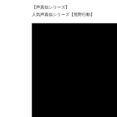
【声真似シリーズ】
人気声真似シリーズ【荒野行動】