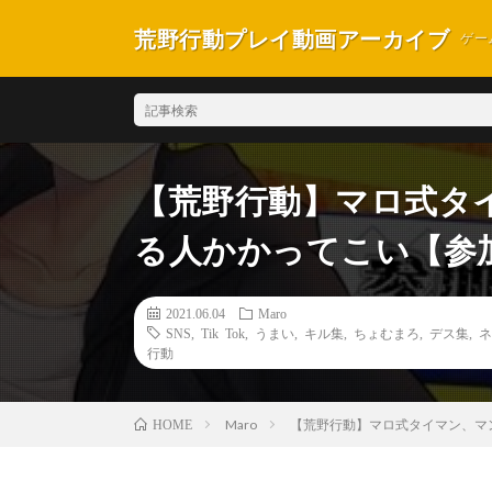
荒野行動プレイ動画アーカイブ
ゲー
【荒野行動】マロ式タ
る人かかってこい【参加
2021.06.04
Maro
SNS
,
Tik Tok
,
うまい
,
キル集
,
ちょむまろ
,
デス集
,
ネ
行動
Maro
【荒野行動】マロ式タイマン、マ
HOME